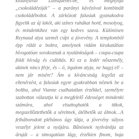
kislányával Lansquenet-be, és megnyitja
„csokoládézóját” – a parányi kávézóval kombinált
csokoládéboltot. A zárkózott falusiak gyanakodva
figyelik az új lakót, aki színes ruhákat hord, mosolyog,
és mindenkihez van egy kedves szava. Különösen
Reynaud atya szemét csípi a jövevény. A templomból
épp rálát a boltra, amelynek vidám kirakatában
hívogatóan sorakoznak a nyalánkságok – csupa-csupa
földi hívság és csábítás. Ki ez a ledér nőszemély,
akinek nincs férje, és – ó, irgalom atyja, ne hagyj el! –
nem jár misére?
Ám a kíváncsiság legyőzi az
ellenérzést, a falusiak egyre gyakrabban néznek be a
boltba, ahol Vianne csalhatatlan érzékkel, személyre
szabottan választja ki a megfelelő édességet mindenki
számára, ahol elsuttoghatók a titkok,
megszellőztethetők a sérelmek, átélhetők az álmok…
A
felháborodott plébános úgy látja, a jövevény súlyos
veszélyt jelent a nyájára. Bűnösnek nyilvánítja az
áruját – a simogatóan lágy, érzékien finom, buja