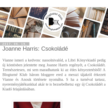
2017. 06. 19.
Joanne Harris: Csokoládé
Vianne ismeri a kedvenc nassolnivalód, a Libri Könyvkiadó pedig
új köntösben jelentette meg Joanne Harris regényét, a Csokoládét.
Természetesen, mi sem maradhatunk ki az édes kényeztetésből! A
Blogturné Klub három bloggere ered a messzi tájakról érkezett
Vianne és Anouk története nyomába. S ha a turnéval tartasz,
nyereményjátékunkkal akár te is bezsebelhetsz egy új Csokoládét a
Kiadó felajánlásában.