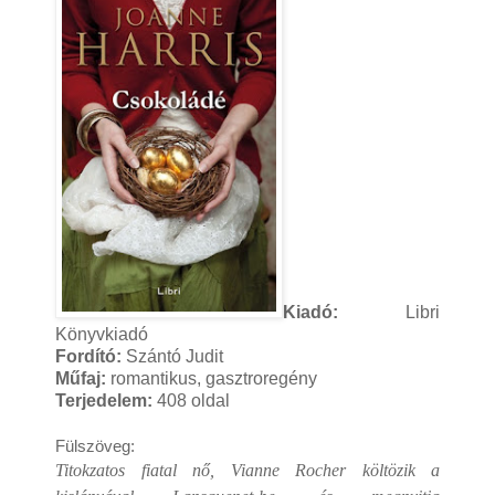
Kiadó:
Libri
Könyvkiadó
Fordító:
Szántó Judit
Műfaj:
romantikus, gasztroregény
Terjedelem:
408 oldal
Fülszöveg: 
Titokzatos fiatal nő, Vianne Rocher költözik a