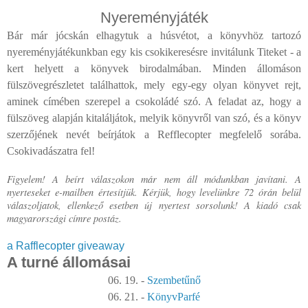
Nyereményjáték
Bár már jócskán elhagytuk a húsvétot, a könyvhöz tartozó
nyereményjátékunkban egy kis csokikeresésre invitálunk Titeket - a
kert helyett a könyvek birodalmában. Minden állomáson
fülszövegrészletet találhattok, mely egy-egy olyan könyvet rejt,
aminek címében szerepel a csokoládé szó. A feladat az, hogy a
fülszöveg alapján kitaláljátok, melyik könyvről van szó, és a könyv
szerzőjének nevét beírjátok a Refflecopter megfelelő sorába.
Csokivadászatra fel!
Figyelem! A beírt válaszokon már nem áll módunkban javítani. A
nyerteseket e-mailben értesítjük. Kérjük, hogy levelünkre 72 órán belül
válaszoljatok, ellenkező esetben új nyertest sorsolunk! A kiadó csak
magyarországi címre postáz.
a Rafflecopter giveaway
A turné állomásai
06. 19. -
Szembetűnő
06. 21. -
KönyvParfé