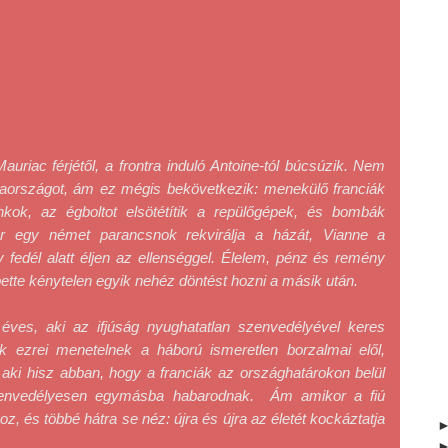
uriac férjétől, a frontra induló Antoine-tól búcsúzik. Nem 
iaországot, ám ez mégis bekövetkezik: menekülő franciák 
nkok, az égboltot elsötétítik a repülőgépek, és bombák 
or egy német parancsnok rekvirálja a házát, Vianne a 
 fedél alatt éljen az ellenséggel. Élelem, pénz és remény 
tte kénytelen egyik nehéz döntést hozni a másik után.
 éves, aki az ifjúság nyughatatlan szenvedélyével keres 
k ezrei menetelnek a háború ismeretlen borzalmai elől, 
‒ aki hisz abban, hogy a franciák az országhatárokon belül 
zenvedélyesen egymásba habarodnak.  Ám amikor a fiú 
hoz, és többé hátra se néz: újra és újra az életét kockáztatja 