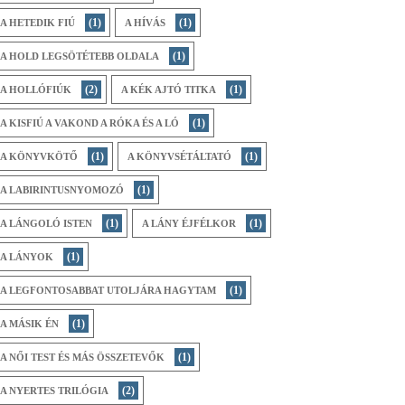
(1)
(1)
A HETEDIK FIÚ
A HÍVÁS
(1)
A HOLD LEGSÖTÉTEBB OLDALA
(2)
(1)
A HOLLÓFIÚK
A KÉK AJTÓ TITKA
(1)
A KISFIÚ A VAKOND A RÓKA ÉS A LÓ
(1)
(1)
A KÖNYVKÖTŐ
A KÖNYVSÉTÁLTATÓ
(1)
A LABIRINTUSNYOMOZÓ
(1)
(1)
A LÁNGOLÓ ISTEN
A LÁNY ÉJFÉLKOR
(1)
A LÁNYOK
(1)
A LEGFONTOSABBAT UTOLJÁRA HAGYTAM
(1)
A MÁSIK ÉN
(1)
A NŐI TEST ÉS MÁS ÖSSZETEVŐK
(2)
A NYERTES TRILÓGIA