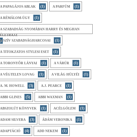
(1)
(1)
A ​PAPAGÁJOS ABLAK
A PARFÜM
(1)
A RÉMÁLOM-ÜGY
A SZABADSÁG NYOMÁBAN HARRY ÉS MEGHAN
ÉLETRAJZ
(1)
)
A SZÍV SZABADSÁGHARCOSAI
(1)
A TITOKZATOS STYLESI ESET
(1)
(1)
A ​TORONYŐR LÁNYAI
A VÁRÚR
(1)
(1)
A VÉGTELEN LOVAG
A VILÁG HÜLYÉI
(3)
(1)
A. M. HOWELL
A.J. PEARCE
(5)
(1)
ABBI GLINES
ABBI WAXMAN
(1)
(1)
ABSZOLÚT KÖNYVEK
ACÉLGÓLEM
(3)
(1)
ADAM SILVERA
ÁDÁM VERONIKA
(4)
(1)
ADAPTÁCIÓ
ADD NEKEM