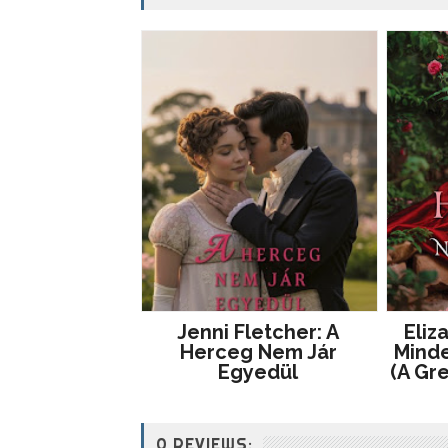
Jenni Fletcher: A
Eliz
Herceg Nem Jár
Mind
Egyedül
(A Gr
0 REVIEWS: