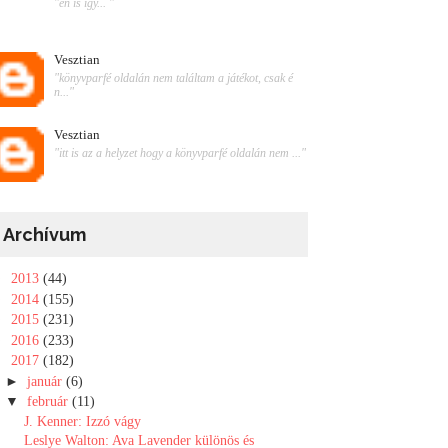
"én is így... "
Vesztian
"könyvparfé oldalán nem találtam a játékot, csak é
n..."
Vesztian
"itt is az a helyzet hogy a könyvparfé oldalán nem ..."
Archívum
►
2013
(44)
►
2014
(155)
►
2015
(231)
►
2016
(233)
▼
2017
(182)
►
január
(6)
▼
február
(11)
J. Kenner: Izzó vágy
Leslye Walton: Ava ​Lavender különös és