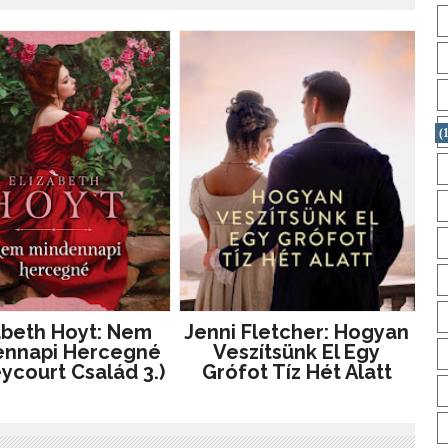
(1
abeth Hoyt: Nem
Jenni Fletcher: Hogyan
ennapi Hercegné
Veszítsünk El Egy
eycourt Család 3.)
Grófot Tíz Hét Alatt