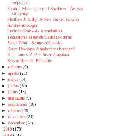
szépséges ...
Sarah J. Maas: Queen ​of Shadows – Árnyak
királynője
Matthew J. Kriby: A New Yorki-i felkelés
Az első antológia
Lucinda Gray - Az Aranykalitka
Tékasztorik és egyéb vikuságok turné
Sabaa Tahir - Szunnyadó parázs
Karen Hawkins: A makrancos hercegnő
E. L. James: A sötét ötven árnyalata
Kristin Hannah: Fülemüle
►
március
(9)
►
április
(21)
►
május
(14)
►
június
(20)
►
július
(15)
►
augusztus
(9)
►
szeptember
(10)
►
október
(19)
►
november
(24)
►
december
(24)
►
2018
(178)
►
2019
(235)