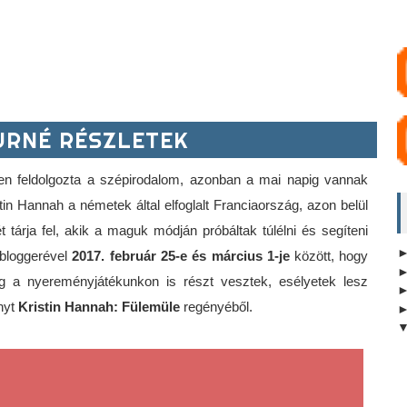
RNÉ RÉSZLETEK
pen feldolgozta a szépirodalom, azonban a mai napig vannak 
in Hannah a németek által elfoglalt Franciaország, azon belül 
 tárja fel, akik a maguk módján próbáltak túlélni és segíteni 
bloggerével 
2017. február 25-e és március 1-je
 között, hogy 
 a nyereményjátékunkon is részt vesztek, esélyetek lesz 
nyt
 Kristin Hannah: Fülemüle