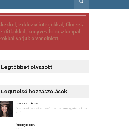
Legtöbbet olvasott
Legutolsó hozzászólások
Gyimesi Berni
"sziasztok! ennek a blogturné nyereményjátéknak mi
k..."
Anonymous