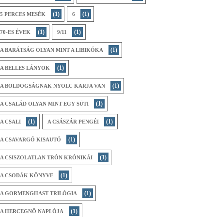
(1)
(1)
5 PERCES MESÉK
6
(1)
(1)
70-ES ÉVEK
9/11
(1)
A BARÁTSÁG OLYAN MINT A LIBIKÓKA
(1)
A BELLES LÁNYOK
(1)
A BOLDOGSÁGNAK NYOLC KARJA VAN
(1)
A CSALÁD OLYAN MINT EGY SÜTI
(1)
(1)
A CSALI
A CSÁSZÁR PENGÉI
(1)
A CSAVARGÓ KISAUTÓ
(1)
A CSISZOLATLAN TRÓN KRÓNIKÁI
(1)
A CSODÁK KÖNYVE
(1)
A GORMENGHAST-TRILÓGIA
(1)
A HERCEGNŐ NAPLÓJA