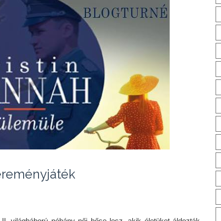
reményjáték
I. világháború néhány női hőse lesz, akik életüket áldozták 