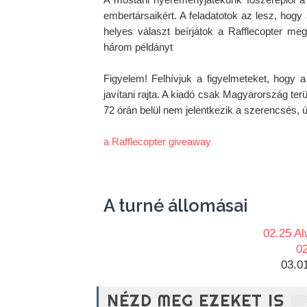
embertársaikért. A feladatotok az lesz, hogy 
helyes választ beírjátok a Rafflecopter meg
három példányt 

Figyelem! Felhívjuk a figyelmeteket, hogy
javítani rajta. A kiadó csak Magyarország ter
72 órán belül nem jelentkezik a szerencsés, ú
a Rafflecopter giveaway
A turné állomásai
02.25 A
0
03.0
NÉZD MEG EZEKET IS