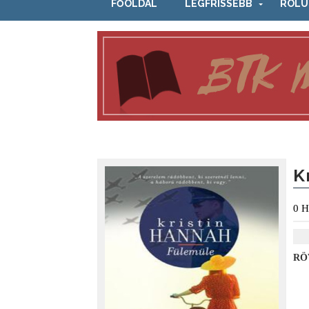
FŐOLDAL
LEGFRISSEBB
RÓLU
K
0
H
RÖ