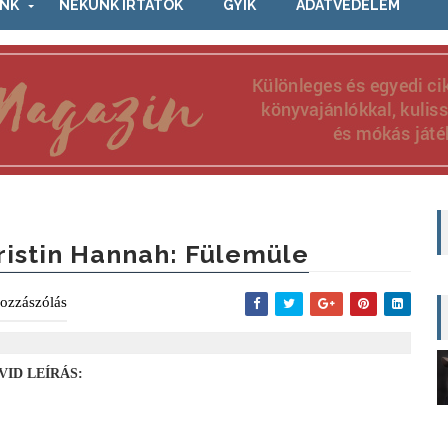
NK
NEKÜNK ÍRTÁTOK
GYIK
ADATVÉDELEM
ristin Hannah: Fülemüle
ozzászólás
VID LEÍRÁS: