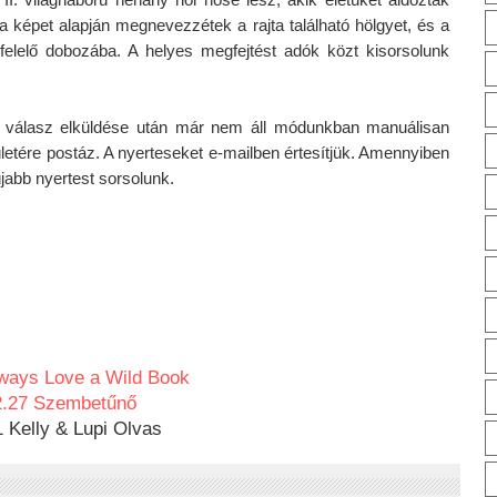
a képet alapján megnevezzétek a rajta található hölgyet, és a 
felelő dobozába. A helyes megfejtést adók közt kisorsolunk 
 a válasz elküldése után már nem áll módunkban manuálisan 
ületére postáz. A nyerteseket e-mailben értesítjük. Amennyiben 
jabb nyertest sorsolunk. 
lways Love a Wild Book
2.27 Szembetűnő
1 Kelly & Lupi Olvas