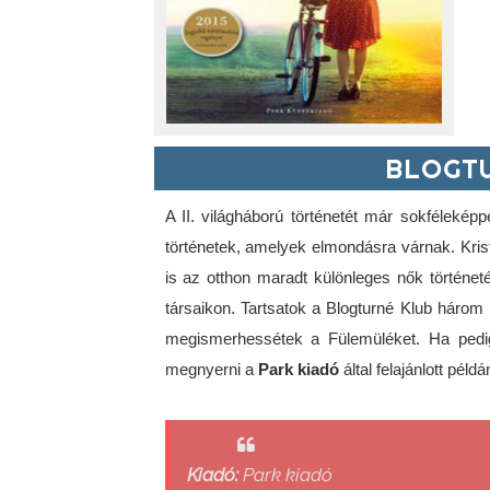
BLOGTU
A II. világháború történetét már sokfélekép
történetek, amelyek elmondásra várnak. Krist
is az otthon maradt különleges nők történetét
társaikon. Tartsatok a Blogturné Klub három 
megismerhessétek a Fülemüléket. Ha pedig
megnyerni a 
Park kiadó
 által felajánlott példá
Kiadó:
Park kiadó