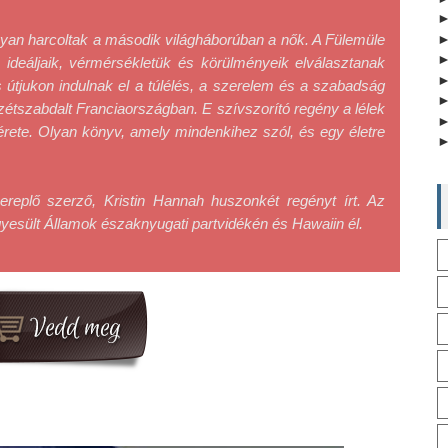
yan harcoltak a második világháborúban a nők. A Fülemüle 
k, ideáljaik, vérmérsékletük és körülményeik elválasztanak 
útjukon indulnak el a túlélés, a szerelem és a szabadság 
szétszabdalt Franciaországban. E szívszorító regény a lélek 
rete. Olyan könyv, amely mindenkihez szól, és egy életre 
ereplő szerző, Kristin Hannah huszonkét regényt írt. Az 