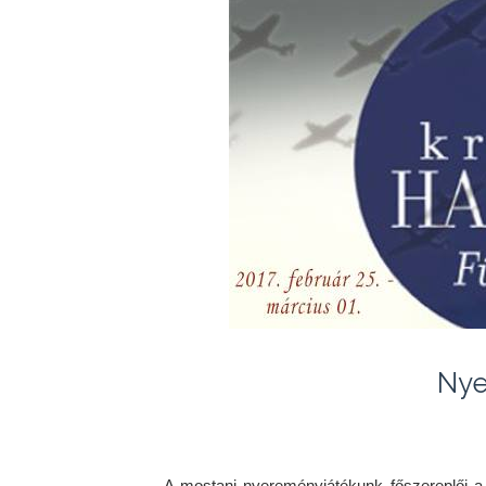
Nye
A mostani nyereményjátékunk főszereplői a I