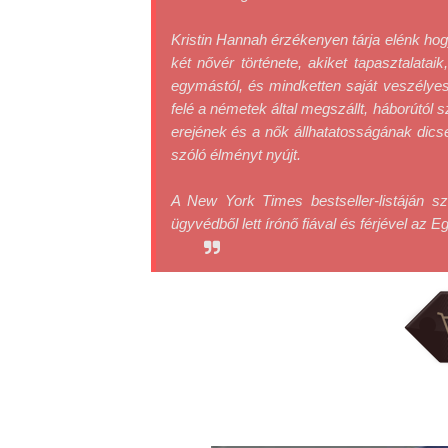
Kristin Hannah érzékenyen tárja elénk hog
két nővér története, akiket tapasztalatai
egymástól, és mindketten saját veszélyes 
felé a németek által megszállt, háborútól 
erejének és a nők állhatatosságának dicsé
szóló élményt nyújt.
A New York Times bestseller-listáján sz