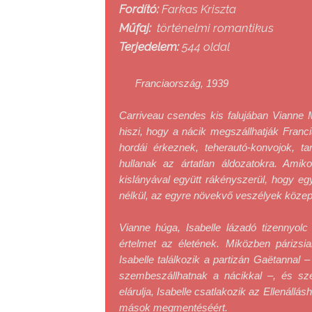
Fordító:
Farkas Kriszta
Műfaj:
történelmi romantikus
Terjedelem:
544 oldal
Franciaország, 1939
Carriveau csendes kis falujában Vianne Ma
hiszi, hogy a nácik megszállhatják Franc
hordái érkeznek, teherautó-konvojok, ta
hullanak az ártatlan áldozatokra. Amik
kislányával együtt rákényszerül, hogy egy
nélkül, az egyre növekvő veszélyek közepe
Vianne húga, Isabelle lázadó tizennyolc
értelmet az életének. Miközben párizsia
Isabelle találkozik a partizán Gaëtannal 
szembeszállhatnak a nácikkal ‒, és s
elárulja, Isabelle csatlakozik az Ellenállás
mások megmentéséért.