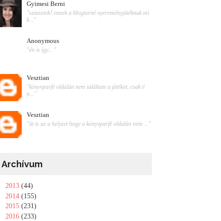
Gyimesi Berni
"sziasztok! ennek a blogturné nyereményjátéknak mi
k..."
Anonymous
"én is így... "
Vesztian
"könyvparfé oldalán nem találtam a játékot, csak é
n..."
Vesztian
"itt is az a helyzet hogy a könyvparfé oldalán nem ..."
Archívum
►
2013
(44)
►
2014
(155)
►
2015
(231)
▼
2016
(233)