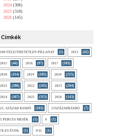
►
2024
(306)
►
2025
(318)
►
2026
(145)
Címkék
(1)
(42)
100 FELEJTHETETLEN PILLANAT
2013
(44)
(97)
(103)
2015
2016
2017
(114)
(185)
(215)
2018
2019
2020
(286)
(245)
(264)
2021
2022
2023
(307)
(315)
(143)
2024
2025
2026
(103)
(7)
21. SZÁZAD KIADÓ
21SZÁZADKIADÓ
(1)
(1)
5 PERCES MESÉK
6
(1)
(1)
70-ES ÉVEK
9/11