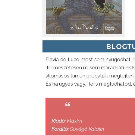
BLOGTU
Flavia de Luce most sem nyugodhat, hi
Természetesen mi sem maradhatunk ki a
állomásos turnén próbáljuk megfejteni mi
És ha ügyes vagy, Te is megtudhatod, 
Kiadó:
Maxim
Fordító:
Sóvágó Katalin