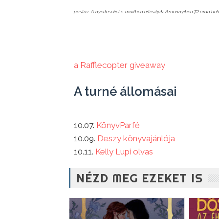
postáz. A nyerteseket e-mailben értesítjük. Amennyiben 72 órán belü
a Rafflecopter giveaway
A turné állomásai
10.07.
KönyvParfé
10.09.
Deszy könyvajánlója
10.11.
Kelly Lupi olvas
NÉZD MEG EZEKET IS