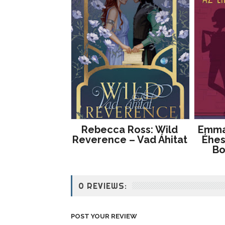
Rebecca Ross: Wild
Emma 
Reverence – Vad Áhitat
Éhes
Bo
0 REVIEWS:
POST YOUR REVIEW