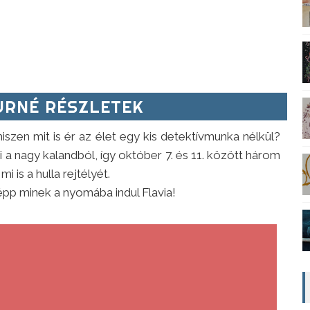
RNÉ RÉSZLETEK
szen mit is ér az élet egy kis detektívmunka nélkül?
 nagy kalandból, így október 7. és 11. között három
 is a hulla rejtélyét.
épp minek a nyomába indul Flavia!