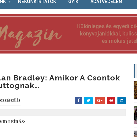
NK
NEKÜNK ÍRTÁTOK
GYIK
ADATVÉDELEM
lan Bradley: Amikor ​a Csontok
uttognak…
ozzászólás
VID LEÍRÁS: