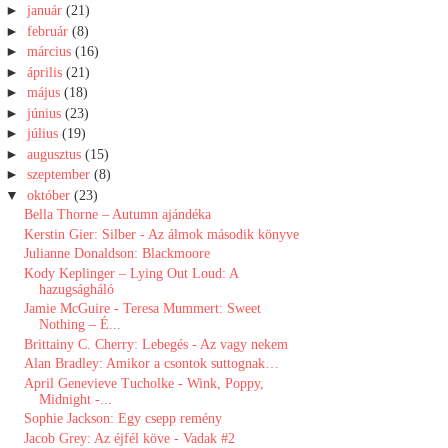
►
január
(21)
►
február
(8)
►
március
(16)
►
április
(21)
►
május
(18)
►
június
(23)
►
július
(19)
►
augusztus
(15)
►
szeptember
(8)
▼
október
(23)
Bella Thorne – Autumn ajándéka
Kerstin Gier: Silber - Az álmok második könyve
Julianne Donaldson: Blackmoore
Kody Keplinger – Lying ​Out Loud: A
hazugságháló
Jamie McGuire - Teresa Mummert: Sweet ​
Nothing – É...
Brittainy C. Cherry: Lebegés - Az vagy nekem
Alan Bradley: Amikor ​a csontok suttognak…
April Genevieve Tucholke - Wink, Poppy,
Midnight -...
Sophie Jackson: Egy csepp remény
Jacob Grey: Az éjfél köve - Vadak #2