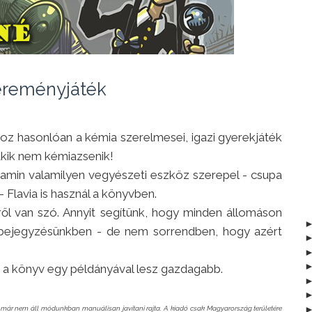
reményjáték
hoz hasonlóan a kémia szerelmesei, igazi gyerekjáték
akik nem kémiazsenik!
 amin valamilyen vegyészeti eszköz szerepel - csupa
- Flavia is használ a könyvben.
iről van szó. Annyit segítünk, hogy minden állomáson
 a bejegyzésünkben - de nem sorrendben, hogy azért
 a könyv egy példányával lesz gazdagabb.
án már nem áll módunkban manuálisan javítani rajta. A kiadó csak Magyarország területére