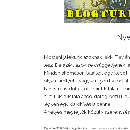
Nye
Mostani játékunk azoknak, akik Flaviá
lesz. De azért azok se csüggedjenek, 
Minden állomáson találtok egy képet,
olyan, amilyet - vagy amilyen hasonlót 
Nincs más dolgotok, mint kitalálni, m
elrejtjük a kitalálandó dolog betűit
legyen egy kis kihívás is benne!
A helyes megfejtők közül 3 szerencsés
Figyelem! Felhívjuk a figyelmeteket, hogy a válasz elküldése ut