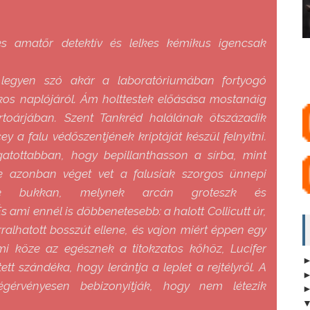
ves amatőr detektív és lelkes kémikus igencsak
legyen szó akár a laboratóriumában fortyogó
tkos naplójáról. Ám holttestek előásása mostanáig
toárjában. Szent Tankréd halálának ötszázadik
y a falu védőszentjének kriptáját készül felnyitni.
atottabban, hogy bepillanthasson a sírba, mint
se azonban véget vet a falusiak szorgos ünnepi
estre bukkan, melynek arcán groteszk és
mi ennél is döbbenetesebb: a halott Collicutt úr,
ralhatott bosszút ellene, és vajon miért éppen egy
s mi köze az egésznek a titokzatos kőhöz, Lucifer
ett szándéka, hogy lerántja a leplet a rejtélyről. A
égérvényesen bebizonyítják, hogy nem létezik