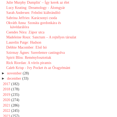
Julie Murphy Dumplin' ​– Így kerek az élet
Lucy Keating: Dreamology - Álomgyár
Sarah Andersen: Felnőni kiábrándító
Sabrina Jeffries: Karácsonyi csoda
Okváth Anna: Szonáta ​gordonkára és
kávédarálóra
Csendes Nóra: Zápor utca
Madeleine Roux: Sanctum ​– A rejtélyes társulat
Laurelin Paige: Hudson
Debbie Macomber: Első hó
Szirmay Ágnes: Szerelemre castingolva
Spirit Bliss: Reményfosztottak
Rick Riordan: A ​vörös piramis
Caleb Krisp - Ivy Pocket és az Óragyémánt
►
november
(28)
►
december
(33)
►
2017
(182)
►
2018
(178)
►
2019
(235)
►
2020
(274)
►
2021
(286)
►
2022
(245)
►
2023
(257)