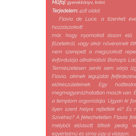
Műfaj:
gyerekkönyv, krimi
Terjedelem:
418 oldal
Flavia ​​de Luce, a tizenkét é
hozzászokott
már, hogy nyomokat ásson elő, 
főzetekről, vagy akár nővéreinek ti
nem szerepelt a megszokott reper
évfordulója alkalmából Bishop’s Lace
Természetesen senki sem várja izg
Flavia, akinek legújabb felfedezé
előkészületeinek. Egy holtt
megmagyarázhatatlan maszk van. És a
a templom orgonistája. Ugyan ki for
ilyen szent helyre rejtették el? É
Szívéhez? A fékezhetetlen Flavia felt
mélyből előásott titkok pedig v
egyértelmű és sima ügy a világon.