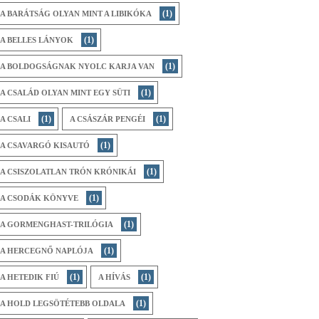
(1)
A BARÁTSÁG OLYAN MINT A LIBIKÓKA
(1)
A BELLES LÁNYOK
(1)
A BOLDOGSÁGNAK NYOLC KARJA VAN
(1)
A CSALÁD OLYAN MINT EGY SÜTI
(1)
(1)
A CSALI
A CSÁSZÁR PENGÉI
(1)
A CSAVARGÓ KISAUTÓ
(1)
A CSISZOLATLAN TRÓN KRÓNIKÁI
(1)
A CSODÁK KÖNYVE
(1)
A GORMENGHAST-TRILÓGIA
(1)
A HERCEGNŐ NAPLÓJA
(1)
(1)
A HETEDIK FIÚ
A HÍVÁS
(1)
A HOLD LEGSÖTÉTEBB OLDALA