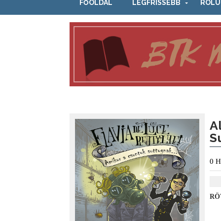
FŐOLDAL
LEGFRISSEBB
RÓLU
A
S
0
H
RÖ