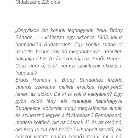
Oldalszám: 228 oldal
„Öngyilkos lett korunk legnagyobb írója. Bródy
Sándor…" – kiáltozza egy rikkancs 1905. július
harmadikán Budapesten. Egy konflis suhan el
mellette, benne egy nő megdöbbenve, rémülten
hallgatja a hírt. Az író szeretője az, Erdős Renée.
Csak nem ő, csak nem a szakításuk okozta a
tragédiát?
Erdős Renée-t a Bródy Sándorhoz fűződő
viharos szerelme mellett erotikus regényeiről
ismeri az utókor. De ki is volt ő valójában? Egy
győri zsidó lány, aki családját hátrahagyva
Budapestre költözött, hogy megvalósítsa álmát,
és színésznő legyen a fővárosban? Formabontó,
modern költőnő, aki az írásnak él, és az első nő,
aki meg is tud élni belőle? Ünnepelt szerző, aki
először vetette papírra kendőzetlenül, mi a női