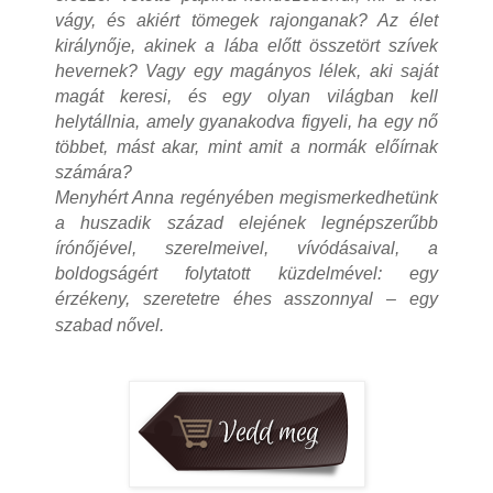
vágy, és akiért tömegek rajonganak? Az élet
királynője, akinek a lába előtt összetört szívek
hevernek? Vagy egy magányos lélek, aki saját
magát keresi, és egy olyan világban kell
helytállnia, amely gyanakodva figyeli, ha egy nő
többet, mást akar, mint amit a normák előírnak
számára?
Menyhért Anna regényében megismerkedhetünk
a huszadik század elejének legnépszerűbb
írónőjével, szerelmeivel, vívódásaival, a
boldogságért folytatott küzdelmével: egy
érzékeny, szeretetre éhes asszonnyal – egy
szabad nővel.