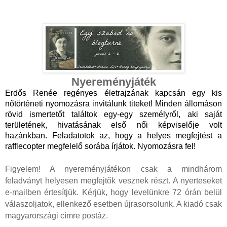
Nyereményjáték
Erdős Renée regényes életrajzának kapcsán egy kis 
nőtörténeti nyomozásra invitálunk titeket! Minden állomáson 
rövid ismertetőt találtok egy-egy személyről, aki saját 
területének, hivatásának első női képviselője volt 
hazánkban. Feladatotok az, hogy a helyes megfejtést a 
rafflecopter megfelelő sorába írjátok. Nyomozásra fel!
Figyelem! A nyereményjátékon csak a mindhárom 
feladványt helyesen megfejtők vesznek részt. A nyerteseket 
e-mailben értesítjük. Kérjük, hogy levelünkre 72 órán belül 
válaszoljatok, ellenkező esetben újrasorsolunk. A kiadó csak 
magyarországi címre postáz.