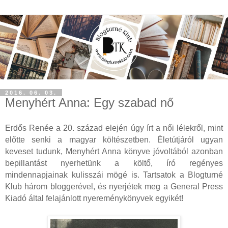
2016. 06. 03.
Menyhért Anna: Egy szabad nő
Erdős Renée a 20. század elején úgy írt a női lélekről, mint
előtte senki a magyar költészetben. Életútjáról ugyan
keveset tudunk, Menyhért Anna könyve jóvoltából azonban
bepillantást nyerhetünk a költő, író regényes
mindennapjainak kulisszái mögé is. Tartsatok a Blogturné
Klub három bloggerével, és nyerjétek meg a General Press
Kiadó által felajánlott nyereménykönyvek egyikét!