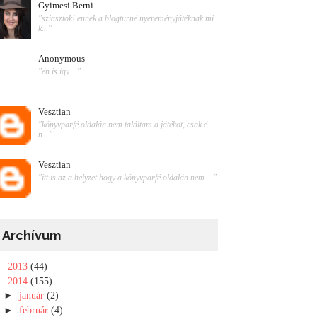
Gyimesi Berni
"sziasztok! ennek a blogturné nyereményjátéknak mi
k..."
Anonymous
"én is így... "
Vesztian
"könyvparfé oldalán nem találtam a játékot, csak é
n..."
Vesztian
"itt is az a helyzet hogy a könyvparfé oldalán nem ..."
Archívum
►
2013
(44)
▼
2014
(155)
►
január
(2)
►
február
(4)