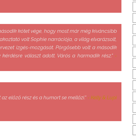
második kötet vége, hogy most már még kíváncsibb
akoztató volt Sophie narrációja, a világ elvarázsolt,
zervezet izgés-mozgását. Pörgősebb volt a második
 kérdésre választ adott. Várós a harmadik rész."
-
az előző rész és a humort se mellőzi."
- Kelly & Lupi