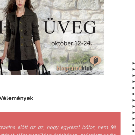
Vélemények
awkins előtt az az, hogy egyrészt bátor, nem fél