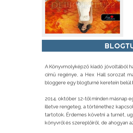
BLOGTU
A Könyvmolyképző kiadó jóvoltából h
című regénye, a Hex Hall sorozat m
bloggere egy blogturné keretein belül
2014. október 12-től minden másnap e
illetve rengeteg, a történethez kapcso
tartotok. Érdemes követni a turnét, u
könyvről és szereplőiről, de ahogyan az