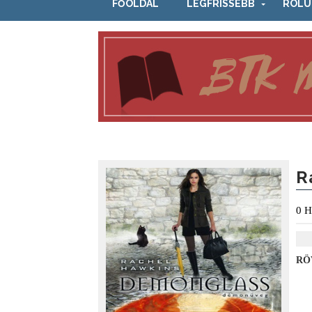
FŐOLDAL
LEGFRISSEBB
RÓLU
R
0
H
RÖ