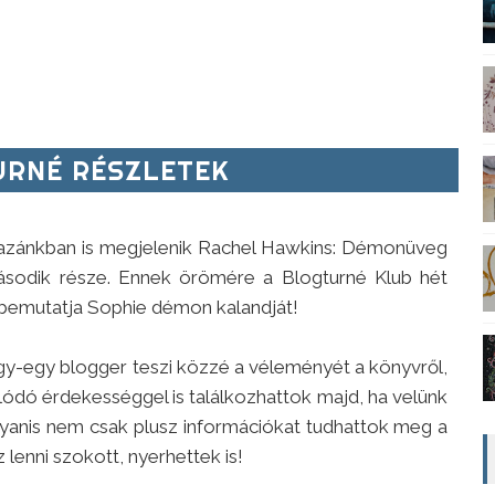
RNÉ RÉSZLETEK
azánkban is megjelenik Rachel Hawkins: Démonüveg
ásodik része. Ennek örömére a Blogturné Klub hét
 bemutatja Sophie démon kalandját!
gy-egy blogger teszi közzé a véleményét a könyvről,
lódó érdekességgel is találkozhattok majd, ha velünk
gyanis nem csak plusz információkat tudhattok meg a
 lenni szokott, nyerhettek is!