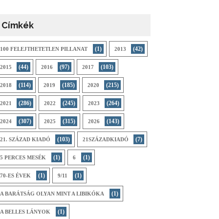
Címkék
(1)
(42)
100 FELEJTHETETLEN PILLANAT
2013
(44)
(97)
(103)
2015
2016
2017
(114)
(185)
(215)
2018
2019
2020
(286)
(245)
(264)
2021
2022
2023
(307)
(315)
(143)
2024
2025
2026
(103)
(7)
21. SZÁZAD KIADÓ
21SZÁZADKIADÓ
(1)
(1)
5 PERCES MESÉK
6
(1)
(1)
70-ES ÉVEK
9/11
(1)
A BARÁTSÁG OLYAN MINT A LIBIKÓKA
(1)
A BELLES LÁNYOK