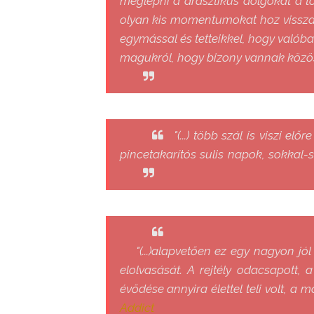
meglépni a drasztikus dolgokat a t
olyan kis momentumokat hoz vissza a
egymással és tetteikkel, hogy valóba
magukról, hogy bizony vannak közö
"(...) több szál is viszi el
pincetakarítós sulis napok, sokkal
"(...)alapvetően ez egy nagyon jó
elolvasását. A rejtély odacsapott,
évődése annyira élettel teli volt, a 
Addict