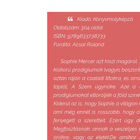
Kiadó: Könyvmolyképző
Oldalszám: 304 oldal
ISBN: 9789633738733
Fordító: Acsai Roland
Sophie Mercer azt hiszi magáról, 
kiskorú prodigiumok (vagyis boszorká
aztán rájön a családi titokra, és ar
táplál, A Szem ügynöke. Azé a c
prodigiumokat eltöröljék a föld színé
Kiderül az is, hogy Sophie a világo
ami még ennél is rosszabb, hogy oly
fenyegeti a szeretteit. Ezért úg
Megfosztásnak, annak a veszélyes ri
örökre, vagy az életét.De amikor 