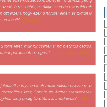
örténet előremozdítása érdekében, másrészt pedig
z előző részekből, és állítja szembe a karakterek
n azt érzem, hogy ezek a karater élnek, és tudják is
s emlékeik"
- Függővég
őre a történetet, már nincsenek sima pletykás csajos,
-sokkal pörgősebb az egész."
- Deszy könyvajánlója
l felépített könyv, aminek maximálisan élveztem az
 a romantikus rész, Sophie és Archer szenvedése/
mágikus világ pedig továbbra is imádnivaló."
- Media