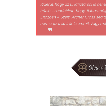
Kiderül, hogy az új lakótársai is d
hátsó szándékkal, hogy felhasznál
Eközben A Szem Archer Cross segít
nem érez a fiú iránt semmit. Vagy mé