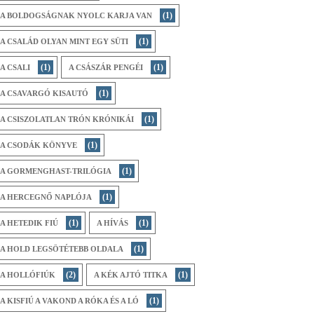
(1)
A BOLDOGSÁGNAK NYOLC KARJA VAN
(1)
A CSALÁD OLYAN MINT EGY SÜTI
(1)
(1)
A CSALI
A CSÁSZÁR PENGÉI
(1)
A CSAVARGÓ KISAUTÓ
(1)
A CSISZOLATLAN TRÓN KRÓNIKÁI
(1)
A CSODÁK KÖNYVE
(1)
A GORMENGHAST-TRILÓGIA
(1)
A HERCEGNŐ NAPLÓJA
(1)
(1)
A HETEDIK FIÚ
A HÍVÁS
(1)
A HOLD LEGSÖTÉTEBB OLDALA
(2)
(1)
A HOLLÓFIÚK
A KÉK AJTÓ TITKA
(1)
A KISFIÚ A VAKOND A RÓKA ÉS A LÓ