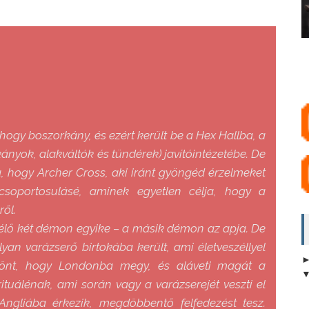
hogy boszorkány, és ezért került be a Hex Hallba, a
nyok, alakváltók és tündérek) javítóintézetébe. De
ra, hogy Archer Cross, aki iránt gyöngéd érzelmeket
soportosulásé, aminek egyetlen célja, hogy a
ről.
n élő két démon egyike – a másik démon az apja. De
an varázserő birtokába került, ami életveszéllyel
y dönt, hogy Londonba megy, és aláveti magát a
tuálénak, ami során vagy a varázserejét veszti el
Angliába érkezik, megdöbbentő felfedezést tesz.