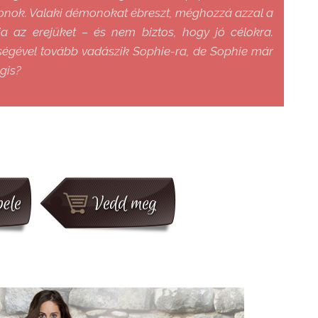
émonok. Valaki démonokat ébreszt, méghozzá azzal a
ja az erejüket – és nem biztos, hogy jó célokra.
ségével tovább vadászik Sophie-ra, de Sophie már
gis?