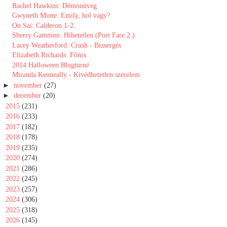
Rachel Hawkins: Démonüveg
Gwyneth Minte: Emily, hol vagy?
On Sai: Calderon 1-2.
Sherry Gammon: Hihetetlen (Port Fare 2.)
Lacey Weatherford: Crush - Bizsergés
Elizabeth Richards: Főnix
2014 Halloween Blogturné
Miranda Kenneally - Kivédhetetlen szerelem
►
november
(27)
►
december
(20)
►
2015
(231)
►
2016
(233)
►
2017
(182)
►
2018
(178)
►
2019
(235)
►
2020
(274)
►
2021
(286)
►
2022
(245)
►
2023
(257)
►
2024
(306)
►
2025
(318)
►
2026
(145)