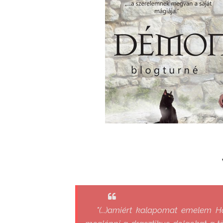
"(...)amiért kalapomat emelem H