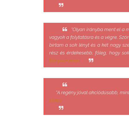
"Olyan irányba ment el a 
vagyok a folytatásra és a végre. Szór
bírtam a sok lényt és a két nagy s
rész és érdekesebb, főleg, hogy sok
Könyvszeretet
"A regény jóval akciódúsabb, mint 
olvas