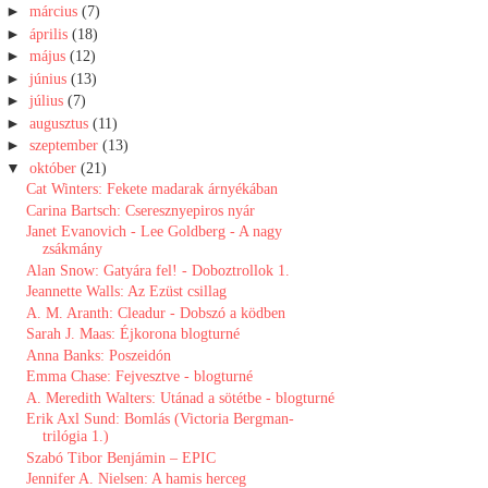
►
március
(7)
►
április
(18)
►
május
(12)
►
június
(13)
►
július
(7)
►
augusztus
(11)
►
szeptember
(13)
▼
október
(21)
Cat Winters: Fekete madarak árnyékában
Carina Bartsch: Cseresznyepiros nyár
Janet Evanovich - Lee Goldberg - A nagy
zsákmány
Alan Snow: Gatyára fel! - Doboztrollok 1.
Jeannette Walls: Az Ezüst csillag
A. M. Aranth: Cleadur - Dobszó a ködben
Sarah J. Maas: Éjkorona blogturné
Anna Banks: Poszeidón
Emma Chase: Fejvesztve - blogturné
A. Meredith Walters: Utánad a sötétbe - blogturné
Erik Axl Sund: Bomlás (Victoria Bergman-
trilógia 1.)
Szabó Tibor Benjámin – EPIC
Jennifer A. Nielsen: A hamis herceg