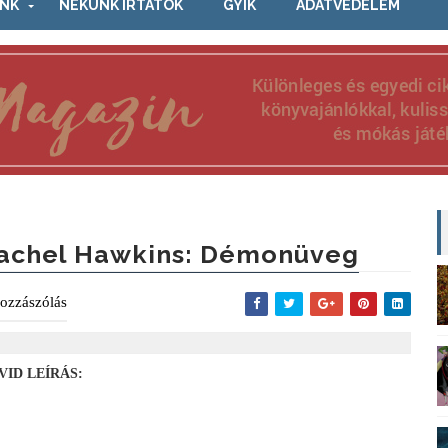
NK
NEKÜNK ÍRTÁTOK
GYIK
ADATVÉDELEM
achel Hawkins: Démonüveg
ozzászólás
VID LEÍRÁS: