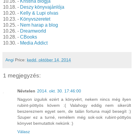
10.16. -
Kristina blogja
10.18. -
Deszy könyvajánlója
10.20. -
Kelly & Lupi olvas
10.23. -
Könyvszeretet
10.25. -
Nem harap a blog
10.26. -
Dreamworld
10.28. -
CBooks
10.30. -
Media Addict
Angi
Price:
kedd, október 14, 2014
1 megjegyzés:
Névtelen
2014. okt. 30. 17:46:00
Nagyon izgulok ezért a könyvért, nekem nincs még ilyen
rubint-pöttyös kövem :( Valahogy eddig nem sikerült
beszereznem egyet sem, de talán fortuna majd besegít :)
Szuper ez a turné, remélem még sok-sok rubint-pöttyös
könyvet bemutattok nekünk :)
Válasz