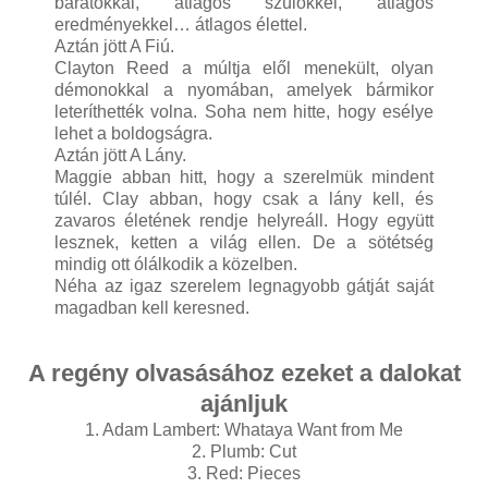
barátokkal, átlagos szülőkkel, átlagos
eredményekkel… átlagos élettel.
Aztán jött A Fiú.
Clayton Reed a múltja elől menekült, olyan
démonokkal a nyomában, amelyek bármikor
leteríthették volna. Soha nem hitte, hogy esélye
lehet a boldogságra.
Aztán jött A Lány.
Maggie abban hitt, hogy a szerelmük mindent
túlél. Clay abban, hogy csak a lány kell, és
zavaros életének rendje helyreáll. Hogy együtt
lesznek, ketten a világ ellen. De a sötétség
mindig ott ólálkodik a közelben.
Néha az igaz szerelem legnagyobb gátját saját
magadban kell keresned.
A regény olvasásához ezeket a dalokat
ajánljuk
1. Adam Lambert: Whataya Want from Me
2. Plumb: Cut
3. Red: Pieces