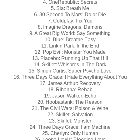
4. OneRepublic: Secrets
5. Sia: Breath Me
6. 30 Second To Mars: Do or Die
7. Coldplay: Fix You
8. Imagine Dragons: Demons
9. A Great Big World: Say Something
10. Blue: Breathe Easy
11. Linkin Park: In the End
12. Pop Evil: Monster You Made
13. Placebo: Running Up That Hill
14. Skillet: Whispres In The Dark
15. Simon Curtis: Super Psycho Love
16. Three Days Grace: I Hate Everything About You
17. James Arthur: Recovery
18. Rihanna: Rehab
19. Jason Walker: Echo
20. Hoobastank: The Reason
21. The Civil Wars: Poison & Wine
22. Skillet: Salvation
23. Skillet: Monster
24. Three Days Grace: I am Machine
25. Cherlyn: Only Human
26. Leona Lewis: Bleeding Love