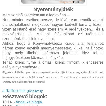
Nyereményjáték
Mert az első szerelem tart a legtovább...
Nem minden esetben persze, de lévén van bennük valami
utánozhatatlanul megkapó, nagyon kedvelt téma a tűzen-
vizen át kitartó első nagy szerelem. A regényekben… és a
mozivásznon is. Mostani játékunkban ez utóbbiakat
szeretnénk kicsit feleleveníteni.
Ahhoz, hogy a Könyvmolyképző Kiadó által felajánlott
három könyv egyikét megnyerhessétek, ki kell találnotok,
hogy mely filmből származó jelenetet idéz fel a
bejegyzésekben közreadott fénykép.
Tehát: kilenc turné állomás, kilenc filmcím, kilencszeres
esély a nyereményre.
(Figyelem! A Rafflecopter doboz megfelelő sorába írjátok be a megfejtést. A kiadó csak
Magyarország területén belül postáz! Ha a nyertes 72 órán belül nem válaszol az értesítő
emailre, automatikusan újra sorsolunk.)
a Rafflecopter giveaway
Résztvevő blogok:
10.14. -
Angelika blogja