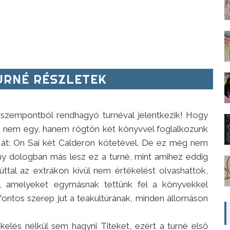
RNÉ RÉSZLETEK
 szempontból rendhagyó turnéval jelentkezik! Hogy
is nem egy, hanem rögtön két könyvvel foglalkozunk
 át: On Sai két Calderon kötetével. De ez még nem
y dologban más lesz ez a turné, mint amihez eddig
ttal az extrákon kívül nem értékelést olvashattok,
, amelyeket egymásnak tettünk fel a könyvekkel
fontos szerep jut a teakultúrának, minden állomáson
kelés nélkül sem hagyni Titeket, ezért a turné első