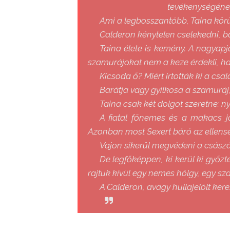
tevékenységének
Ami a legbosszantóbb, Taina körü
Calderon kénytelen cselekedni, 
Taina élete is kemény. A nagyapja
szamurájokat nem a keze érdekli, han
Kicsoda ő? Miért irtották ki a csa
Barátja vagy gyilkosa a szamuráj
Taina csak két dolgot szeretne: n
A fiatal főnemes és a makacs 
Azonban most Sexert báró az ellensé
Vajon sikerül megvédeni a császá
De legfőképpen, ki kerül ki győzt
rajtuk kívül egy nemes hölgy, egy sz
A Calderon, avagy hullajelölt keres