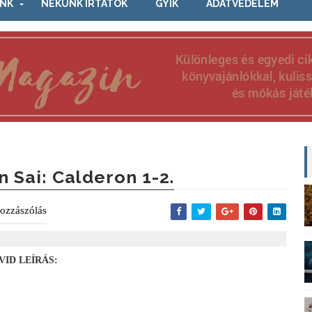
NK
NEKÜNK ÍRTÁTOK
GYIK
ADATVÉDELEM
n Sai: Calderon 1-2.
ozzászólás
VID LEÍRÁS: