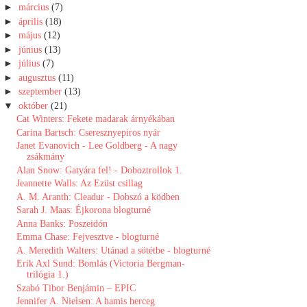
►
március
(7)
►
április
(18)
►
május
(12)
►
június
(13)
►
július
(7)
►
augusztus
(11)
►
szeptember
(13)
▼
október
(21)
Cat Winters: Fekete madarak árnyékában
Carina Bartsch: Cseresznyepiros nyár
Janet Evanovich - Lee Goldberg - A nagy
zsákmány
Alan Snow: Gatyára fel! - Doboztrollok 1.
Jeannette Walls: Az Ezüst csillag
A. M. Aranth: Cleadur - Dobszó a ködben
Sarah J. Maas: Éjkorona blogturné
Anna Banks: Poszeidón
Emma Chase: Fejvesztve - blogturné
A. Meredith Walters: Utánad a sötétbe - blogturné
Erik Axl Sund: Bomlás (Victoria Bergman-
trilógia 1.)
Szabó Tibor Benjámin – EPIC
Jennifer A. Nielsen: A hamis herceg