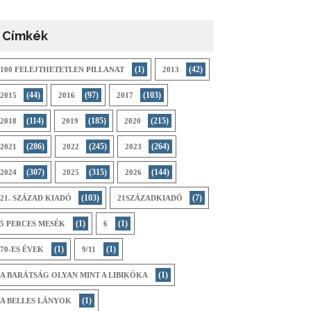
Címkék
(1)
(42)
100 FELEJTHETETLEN PILLANAT
2013
(44)
(97)
(103)
2015
2016
2017
(114)
(185)
(215)
2018
2019
2020
(286)
(245)
(264)
2021
2022
2023
(307)
(315)
(144)
2024
2025
2026
(103)
(7)
21. SZÁZAD KIADÓ
21SZÁZADKIADÓ
(1)
(1)
5 PERCES MESÉK
6
(1)
(1)
70-ES ÉVEK
9/11
(1)
A BARÁTSÁG OLYAN MINT A LIBIKÓKA
(1)
A BELLES LÁNYOK