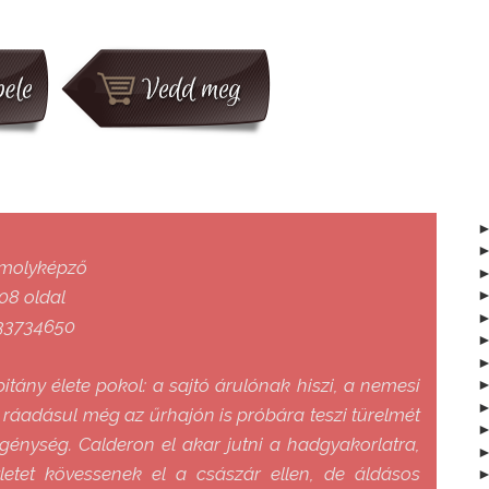
vmolyképző
08 oldal
33734650
itány élete pokol: a sajtó árulónak hiszi, a nemesi
 ráadásul még az űrhajón is próbára teszi türelmét
egénység. Calderon el akar jutni a hadgyakorlatra,
etet kövessenek el a császár ellen, de áldásos