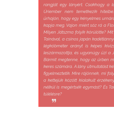
rangját egy lányért. Csakhogy a l
Úriember nem temetkezik hitelbe
űrhajón, hogy egy kényelmes urnár
kapja meg. Vajon miért sóz rá a Flo
Milyen Játszma folyik körülötte? M
Tainával, a csinos japán kadétlánnya
légköbméter arányt is képes kiviz
leszármazottja, és ugyanúgy űzi a 
Bármit megtenne, hogy az űrben m
keres számára. A lány útmutatást kér
figyelmeztetik. Mire rájönnek, mi f
a kettejük között kialakult érzéken
nélkül is megértsék egymást? És Ta
túlélésre?