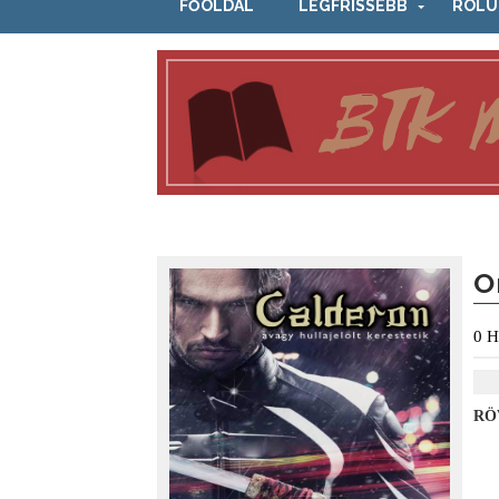
FŐOLDAL
LEGFRISSEBB
RÓLU
O
0
H
RÖ