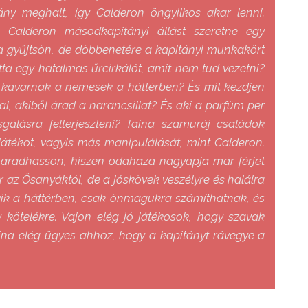
ány meghalt, így Calderon öngyilkos akar lenni.
. Calderon másodkapitányi állást szeretne egy
a gyűjtsön, de döbbenetére a kapitányi munkakört
tta egy hatalmas űrcirkálót, amit nem tud vezetni?
it kavarnak a nemesek a háttérben? És mit kezdjen
l, akiből árad a narancsillat? És aki a parfüm per
sgálásra felterjeszteni? Taina szamuráj családok
Játékot, vagyis más manipulálását, mint Calderon.
aradhasson, hiszen odahaza nagyapja már férjet
 az Ősanyáktól, de a jóskövek veszélyre és halálra
olyik a háttérben, csak önmagukra számíthatnak, és
y kötelékre. Vajon elég jó játékosok, hogy szavak
ina elég ügyes ahhoz, hogy a kapitányt rávegye a