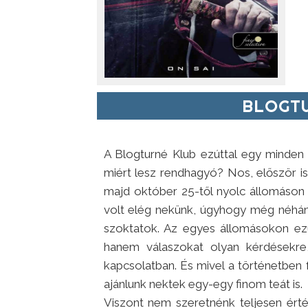
BLOGTU
A Blogturné Klub ezúttal egy minden
miért lesz rendhagyó? Nos, először 
majd október 25-től nyolc állomáson
volt elég nekünk, úgyhogy még néhán
szoktatok. Az egyes állomásokon ezú
hanem válaszokat olyan kérdésekre
kapcsolatban. És mivel a történetben 
ajánlunk nektek egy-egy finom teát is.
Viszont nem szeretnénk teljesen érté