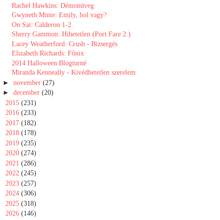
Rachel Hawkins: Démonüveg
Gwyneth Minte: Emily, hol vagy?
On Sai: Calderon 1-2.
Sherry Gammon: Hihetetlen (Port Fare 2.)
Lacey Weatherford: Crush - Bizsergés
Elizabeth Richards: Főnix
2014 Halloween Blogturné
Miranda Kenneally - Kivédhetetlen szerelem
►
november
(27)
►
december
(20)
►
2015
(231)
►
2016
(233)
►
2017
(182)
►
2018
(178)
►
2019
(235)
►
2020
(274)
►
2021
(286)
►
2022
(245)
►
2023
(257)
►
2024
(306)
►
2025
(318)
►
2026
(146)