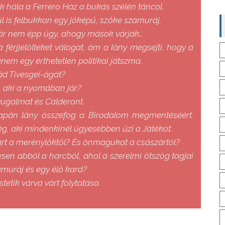
 hála a Ferrero Ház a bukás szélén táncol.
l is felbukkan egy jóképű, szőke szamuráj.
bár nem épp úgy, ahogy mások várják…
 férjjelölteket válogat, ám a lány megsejti, hogy a
em egy érthetetlen politikai játszma.
lád Tivesgei-ágát?
, aki a nyomában jár?
yugalmat és Calderont.
japán lány összefog a Birodalom megmentéséért.
g, aki mindenkinél ügyesebben űzi a Játékot.
rt a merénylőktől? És önmagukat a császártól?
esen abból a harcból, ahol a szerelmi ötszög tagjai
amuráj és egy élő kard?
tetik várva várt folytatása.