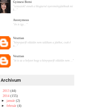
Gyimesi Berni
"sziasztok! ennek a blogturné nyereményjátéknak mi
k..."
Anonymous
"én is így... "
Vesztian
"könyvparfé oldalán nem találtam a játékot, csak é
n..."
Vesztian
"itt is az a helyzet hogy a könyvparfé oldalán nem ..."
Archívum
►
2013
(44)
▼
2014
(155)
►
január
(2)
►
február
(4)