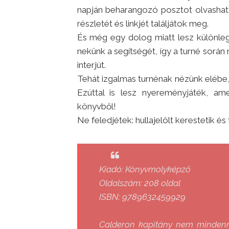
napján beharangozó posztot olvashat
részletét és linkjét találjátok meg.
És még egy dolog miatt lesz különlege
nekünk a segítségét, így a turné során
interjút.
Tehát izgalmas turnénak nézünk elébe
Ezúttal is lesz nyereményjáték, a
könyvből!
Ne feledjétek: hullajelölt kerestetik és
Kiadó: Könyvmolyképző
Oldalszám: 208 oldal
ISBN: 9789632459929
Calderon kapitány nem mindennap