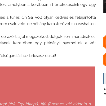
tok, amelyben a korábban írt értékeléseink egy-egy
s a turné: On Sai volt olyan kedves és felajánlotta
 nem csak vele, de néhány karakterével is olvashattok
, de azért a jól megszokott dolgok sem maradnak el!
melynek keretében egy példányt nyerhettek a két
 felségáruláshoz bricsesz dukál!
i férfi. Egy jóképű, ifjú főnemes, aki eldobta a