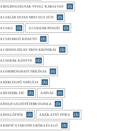
(1)
A BOLDOGSÁGNAK NYOLC KARJA VAN
(1)
A CSALÁD OLYAN MINT EGY SÜTI
(1)
(1)
A CSALI
A CSÁSZÁR PENGÉI
(1)
A CSAVARGÓ KISAUTÓ
(1)
A CSISZOLATLAN TRÓN KRÓNIKÁI
(1)
A CSODÁK KÖNYVE
(1)
A GORMENGHAST-TRILÓGIA
(1)
A HERCEGNŐ NAPLÓJA
(1)
(1)
A HETEDIK FIÚ
A HÍVÁS
(1)
A HOLD LEGSÖTÉTEBB OLDALA
(2)
(1)
A HOLLÓFIÚK
A KÉK AJTÓ TITKA
(1)
A KISFIÚ A VAKOND A RÓKA ÉS A LÓ