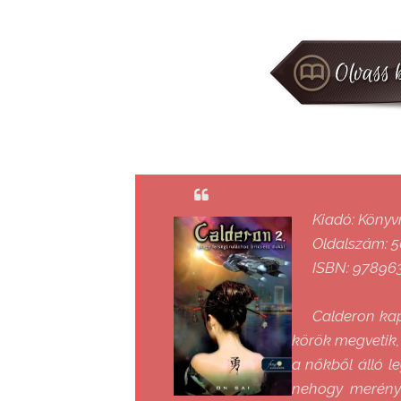
Kiadó: Köny
Oldalszám: 5
ISBN: 97896
Calderon kap
körök megvetik,
a nőkből álló l
nehogy merényl