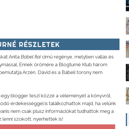
RNÉ RÉSZLETEK
kát Anita
Bábel fiai
című regénye, melyben vallás és
ymással. Ennek örömére a Blogturné Klub három
 bemutatja Arzén, Dávid és a Bábeli torony nem
y-egy blogger teszi közzé a véleményét a könyvről,
lódó érdekességgel is találkozhattok majd, ha velünk
gyanis nem csak plusz információkat tudhattok meg a
 lenni szokott, nyerhettek is!