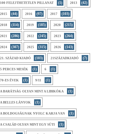
(1)
(42)
100 FELEJTHETETLEN PILLANAT
2013
(44)
(97)
(103)
2015
2016
2017
(114)
(185)
(215)
2018
2019
2020
(286)
(245)
(264)
2021
2022
2023
(307)
(315)
(143)
2024
2025
2026
(103)
(7)
21. SZÁZAD KIADÓ
21SZÁZADKIADÓ
(1)
(1)
5 PERCES MESÉK
6
(1)
(1)
70-ES ÉVEK
9/11
(1)
A BARÁTSÁG OLYAN MINT A LIBIKÓKA
(1)
A BELLES LÁNYOK
(1)
A BOLDOGSÁGNAK NYOLC KARJA VAN
(1)
A CSALÁD OLYAN MINT EGY SÜTI