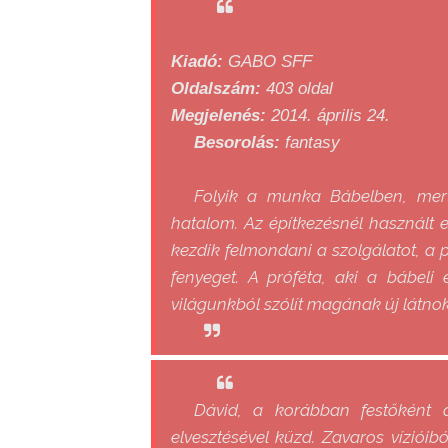
Kiadó:
GABO SFF
Oldalszám:
403 oldal
Megjelenés:
2014. április 24.
Besorolás:
fantasy
Folyik a munka Bábelben, mert
hatalom. Az építkezésnél használt 
kezdik felmondani a szolgálatot, a p
fenyeget. A próféta, aki a bábeli 
világunkból szólít magának új látno
Dávid, a korábban festőként d
elvesztésével küzd. Zavaros vízióib