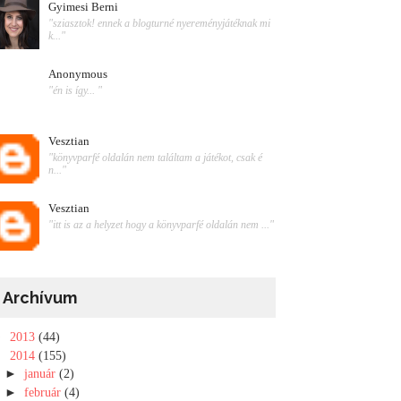
Gyimesi Berni
"sziasztok! ennek a blogturné nyereményjátéknak mi
k..."
Anonymous
"én is így... "
Vesztian
"könyvparfé oldalán nem találtam a játékot, csak é
n..."
Vesztian
"itt is az a helyzet hogy a könyvparfé oldalán nem ..."
Archívum
►
2013
(44)
▼
2014
(155)
►
január
(2)
►
február
(4)