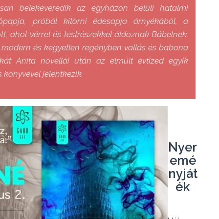
san belekeveredik az egyházon belüli hatalmi
őpapja, próbál kitörni édesapja árnyékából, a
, ahol vérrel és testrészekkel áldoznak Bábelnek.
tt modern és kegyetlen regényben vallás és babona
kát Anita novellái után az elmúlt évtized egyik
könyvével jelentkezik.
Nyer
emé
nyját
ék