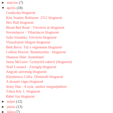
►
március
(7)
▼
április
(18)
Csodácska blogturné
Kim Stanley Robinson: 2312 blogturné
Hex Hall blogturné
Blood Red Road - Vérvörös út blogturné
Stormdancer - Vihartáncos blogturné
Salla Simukka: Vérvörös blogturné
Visszafojtott lélegzet blogturné
Beth Revis: Túl a végtelenen blogturné
Colleen Hoover: Reménytelen - blogturné
Shannon Hale: Austenland
Jamie McGuire: Gyönyörű esküvő (blogturné)
Niall Leonard - Zúzógép blogturné
Angyali szövetség blogturné
Kleinheincz Csilla: Ólomerdő blogturné
A skorpió vágta blogturné
Jenny Han - A nyár, amikor megszépültem
Titkos Kör 1. blogturné
Bábel fiai blogturné
►
május
(12)
►
június
(13)
►
július
(7)