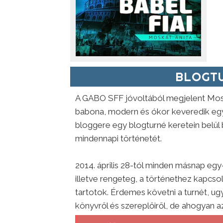
BLOGTU
A GABO SFF jóvoltából megjelent Mos
babona, modern és ókor keveredik eg
bloggere egy blogturné keretein belül
mindennapi történetét.
2014. április 28-tól minden másnap eg
illetve rengeteg, a történethez kapcso
tartotok. Érdemes követni a turnét, u
könyvről és szereplőiről, de ahogyan az