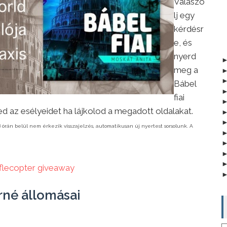
Válaszo
lj egy
kérdésr
e, és
nyerd
meg a
Bábel
fiai
 az esélyeidet ha lájkolod a megadott oldalakat.
 órán belül nem érkezik visszajelzés, automatikusan új nyertest sorsolunk. A
fflecopter giveaway
rné állomásai