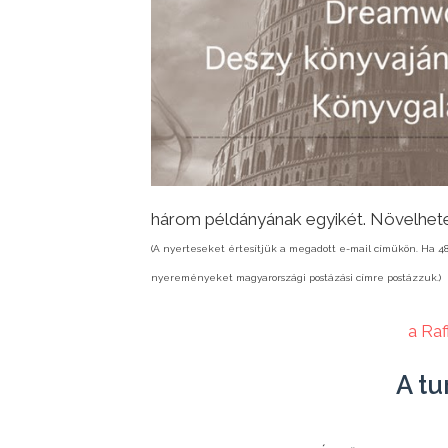
három példányának egyikét. Növelheted
(A nyerteseket értesítjük a megadott e-mail címükön. Ha 48
nyereményeket magyarországi postázási címre postázzuk.)
a Ra
A tu