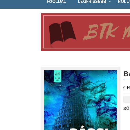
FŐOLDAL
LEGFRISSEBB
RÓLU
B
0
H
RÖ