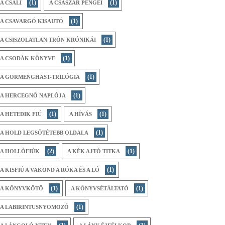
(1)
(1)
A CSALI
A CSÁSZÁR PENGÉI
(1)
A CSAVARGÓ KISAUTÓ
(1)
A CSISZOLATLAN TRÓN KRÓNIKÁI
(1)
A CSODÁK KÖNYVE
(1)
A GORMENGHAST-TRILÓGIA
(1)
A HERCEGNŐ NAPLÓJA
(1)
(1)
A HETEDIK FIÚ
A HÍVÁS
(1)
A HOLD LEGSÖTÉTEBB OLDALA
(2)
(1)
A HOLLÓFIÚK
A KÉK AJTÓ TITKA
(1)
A KISFIÚ A VAKOND A RÓKA ÉS A LÓ
(1)
(1)
A KÖNYVKÖTŐ
A KÖNYVSÉTÁLTATÓ
(1)
A LABIRINTUSNYOMOZÓ