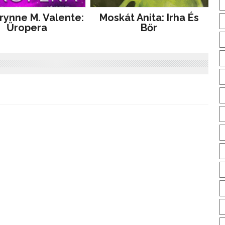
rynne M. Valente:
Moskát Anita: Irha És
Űropera
Bőr