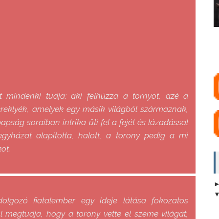
 mindenki tudja: aki felhúzza a tornyot, azé a
ereklyék, amelyek egy másik világból származnak,
apság soraiban intrika üti fel a fejét és lázadással
egyházat alapította, halott, a torony pedig a mi
kot.
olgozó fiatalember egy ideje látása fokozatos
ól megtudja, hogy a torony vette el szeme világát,