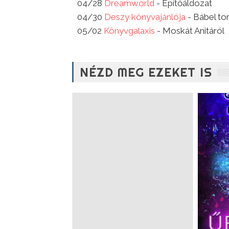
04/28
Dreamworld
- Építőáldozat
04/30
Deszy könyvajánlója
- Bábel to
05/02
Könyvgalaxis
- Moskát Anitáról
NÉZD MEG EZEKET IS