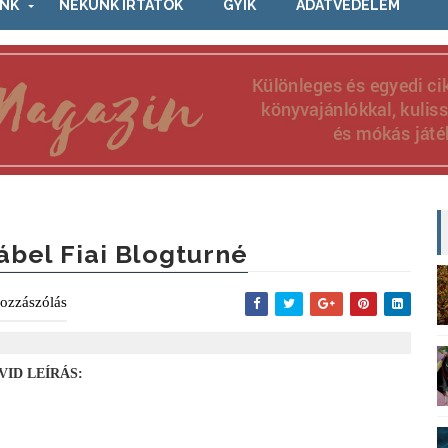
NK
NEKÜNK ÍRTÁTOK
GYIK
ADATVÉDELEM
ábel Fiai Blogturné
ozzászólás
VID LEÍRÁS: