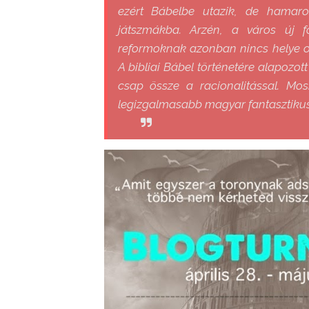
ezért Bábelbe utazik, de hamaro
játszmákba. Arzén, a város új f
reformoknak azonban nincs helye ott
A bibliai Bábel történetére alapozo
csap össze a racionalitással. Mos
legizgalmasabb magyar fantasztikus 