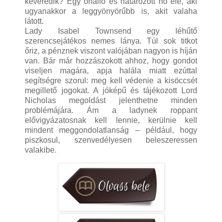
keveredik? Egy önálló és határozott nő elé, aki
ugyanakkor a leggyönyörűbb is, akit valaha
látott.
Lady Isabel Townsend egy léhűtő
szerencsejátékos nemes lánya. Túl sok titkot
őriz, a pénznek viszont valójában nagyon is híján
van. Bár már hozzászokott ahhoz, hogy gondot
viseljen magára, apja halála miatt ezúttal
segítségre szorul: meg kell védenie a kisöccsét
megillető jogokat. A jóképű és tájékozott Lord
Nicholas megoldást jelenthetne minden
problémájára. Ám a ladynek roppant
elővigyázatosnak kell lennie, kerülnie kell
mindent meggondolatlanság – például, hogy
piszkosul, szenvedélyesen beleszeressen
valakibe.