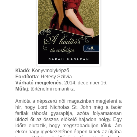
Kiadó:
Könyvmolyképző
Fordította:
Hetesy Szilvia
Várható megjelenés:
2014. december 16.
Műfaj:
történelmi romantika
Amióta a népszerű női magazinban megjelent a
hír, hogy Lord Nicholas St. John még a facér
férfiak táborát gyarapítja, azóta folyamatosan
üldözi őt az összes előkelő hajadon hölgy. Egy
időre elutazik, hogy megszabaduljon tőlük, ám
ekkor nagy igyekezetében éppen kinek az útjába