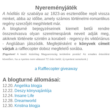
Nyereményjáték
A hódítás tíz szabálya
az 1823-as esztendőbe repít vissza
minket, abba az időbe, amely számos történelmi-romantikus
regény szerzőjét megihletett már.
A blogturné bejegyzéseinek kiemelt betűi rendre
összeolvasva olyan szerelmespárok neveit adják meg,
akiknek története szintén a korabeli - regency és viktóriánus
- Angliában játszódik. Megfejtésként e
könyvek címeit
várjuk
a rafflecopter doboz megfelelő sorába.
(
Figyelem!
A kiadó kizárólag Magyarország területére postáz! Az emailes értesítést
követően, ha a nyertes nem válaszol 72 órán belül, új nyertest sorsolunk.)
a Rafflecopter giveaway
A blogturné állomásai:
12.20.
Angelika blogja
12.22.
Deszy könyvajánlója
12.24.
Insane Life
12.28.
Dreamworld
12.30.
Kristina blogja