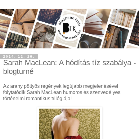
2014. 12. 20.
Sarah MacLean: A hódítás tíz szabálya -
blogturné
Az arany pöttyös regények legújabb megjelenésével
folytatódik Sarah MacLean humoros és szenvedélyes
történelmi romantikus trilógiája!