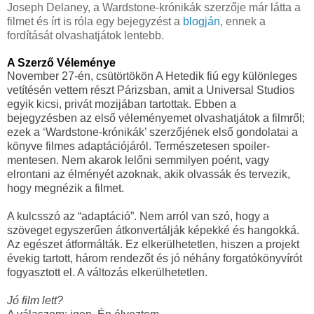
Joseph Delaney, a Wardstone-krónikák szerzője már látta a
filmet és írt is róla egy bejegyzést a
blogján
, ennek a
fordítását olvashatjátok lentebb.
A Szerző Véleménye
November 27-én, csütörtökön A Hetedik fiú egy különleges
vetítésén vettem részt Párizsban, amit a Universal Studios
egyik kicsi, privát mozijában tartottak. Ebben a
bejegyzésben az első véleményemet olvashatjátok a filmről;
ezek a ‘Wardstone-krónikák’ szerzőjének első gondolatai a
könyve filmes adaptációjáról. Természetesen spoiler-
mentesen. Nem akarok lelőni semmilyen poént, vagy
elrontani az élményét azoknak, akik olvassák és tervezik,
hogy megnézik a filmet.
A kulcsszó az “adaptáció”. Nem arról van szó, hogy a
szöveget egyszerűen átkonvertálják képekké és hangokká.
Az egészet átformálták. Ez elkerülhetetlen, hiszen a projekt
évekig tartott, három rendezőt és jó néhány forgatókönyvírót
fogyasztott el. A változás elkerülhetetlen.
Jó film lett?