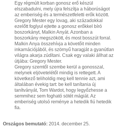
Egy régmúlt korban gonosz erő készül
elszabadulni, mely újra felszítja a háborúságot
az emberiség és a természetfeletti erők között.
Gregory Mester egy lovag, aki századokkal
ezelőtt foglyul ejtette a gonosz erőkkel bíró
boszorkányt, Malkin Anyát. Azonban a
boszorkány megszökött, és most bosszút forral.
Malkin Anya összehívja a követőit minden
inkarnációjából, és szörnyű haragját a gyanútlan
világra akarja zúdítani. Csak egy valaki állhat az
útjába: Gregory Mester.
Gregory szemtől szembe kerül a gonosszal,
melynek eljövetelétől mindig is rettegett. A
következő teliholdig meg kell tennie azt, ami
általában évekig tart: be kell tanítania új
tanítványát, Tom Wardot, hogy legyőzhesse a
semmihez sem fogható sötét mágiát. Az
emberiség utolsó reménye a hetedik fiú hetedik
fia.
Országos bemutató:
2014. december 25.