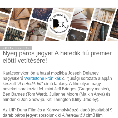
2014. 12. 17.
Nyerj páros jegyet A hetedik fiú premier
előtti vetítésére!
Karácsonykor jön a hazai mozikba Joseph Delaney
nagysikerű
Wardstone krónikák
c. ifjúsági sorozata alapján
készült "
A hetedik fiú
" című fantasy. A film olyan nagy
neveket sorakoztat fel, mint Jeff Bridges (Gregory mester),
Ben Barnes (Tom Ward), Julianne Moore (Malkin Anya) és
mindenki Jon Snow-ja, Kit Harington (Billy Bradley).
Az UIP Duna Film és a Könyvmolyképző kiadó jóvoltából 9
darab páros jegyet sorsolunk ki
A hetedik fiú
című film