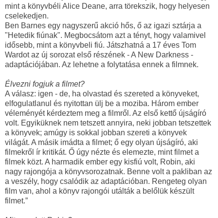
mint a könyvbéli Alice Deane, arra törekszik, hogy helyesen
cselekedjen.
Ben Barnes egy nagyszerű akció hős, ő az igazi sztárja a
"Hetedik fiúnak". Megbocsátom azt a tényt, hogy valamivel
idősebb, mint a könyvbeli fiú. Játszhatná a 17 éves Tom
Wardot az új sorozat első részének - A New Darkness -
adaptációjában. Az lehetne a folytatása ennek a filmnek.
Élvezni fogjuk a filmet?
A válasz: igen - de, ha olvastad és szereted a könyveket,
elfogulatlanul és nyitottan ülj be a moziba. Három ember
véleményét kérdeztem meg a filmről. Az első kettő újságíró
volt. Egyiküknek nem tetszett annyira, neki jobban tetszettek
a könyvek; amúgy is sokkal jobban szereti a könyvek
világát. A másik imádta a filmet; ő egy olyan újságíró, aki
filmekről ír kritikát. Ő úgy nézte és elemezte, mint filmet a
filmek közt. A harmadik ember egy kisfiú volt, Robin, aki
nagy rajongója a könyvsorozatnak. Benne volt a pakliban az
a veszély, hogy csalódik az adaptációban. Rengeteg olyan
film van, ahol a könyv rajongói utálták a belőlük készült
filmet.”