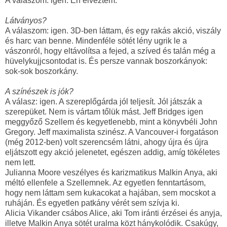
A válaszom: igen. Én élveztem.
Látványos?
A válaszom: igen. 3D-ben láttam, és egy rakás akció, viszály
és harc van benne. Mindenféle sötét lény ugrik le a
vászonról, hogy eltávolítsa a fejed, a szíved és talán még a
hüvelykujjcsontodat is. És persze vannak boszorkányok:
sok-sok boszorkány.
A színészek is jók?
A válasz: igen. A szereplőgárda jól teljesít. Jól játszák a
szerepüket. Nem is vártam tőlük mást. Jeff Bridges igen
meggyőző Szellem és kegyetlenebb, mint a könyvbéli John
Gregory. Jeff maximalista szinész. A Vancouver-i forgatáson
(még 2012-ben) volt szerencsém látni, ahogy újra és újra
eljátszott egy akció jelenetet, egészen addig, amíg tökéletes
nem lett.
Julianna Moore veszélyes és karizmatikus Malkin Anya, aki
méltó ellenfele a Szellemnek. Az egyetlen fenntartásom,
hogy nem láttam sem kukacokat a hajában, sem mocskot a
ruháján. És egyetlen patkány vérét sem szívja ki.
Alicia Vikander csábos Alice, aki Tom iránti érzései és anyja,
illetve Malkin Anya sötét uralma közt hánykolódik. Csakúgy,