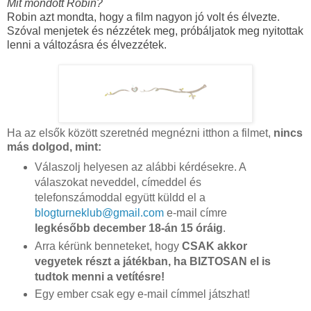
Mit mondott Robin?
Robin azt mondta, hogy a film nagyon jó volt és élvezte.
Szóval menjetek és nézzétek meg, próbáljatok meg nyitottak
lenni a változásra és élvezzétek.
Ha az elsők között szeretnéd megnézni itthon a filmet,
nincs
más dolgod, mint:
Válaszolj helyesen az alábbi kérdésekre. A
válaszokat neveddel, címeddel és
telefonszámoddal együtt küldd el a
blogturneklub@gmail.com
e-mail címre
legkésőbb december 18-án 15 óráig
.
Arra kérünk benneteket, hogy
CSAK akkor
vegyetek részt a játékban, ha BIZTOSAN el is
tudtok menni a vetítésre!
Egy ember csak egy e-mail címmel játszhat!