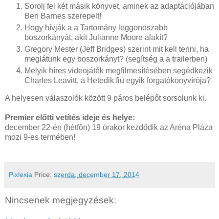
Sorolj fel két másik könyvet, aminek az adaptációjában
Ben Barnes szerepelt!
Hogy hívják a a Tartomány leggonoszabb
boszorkányát, akit Julianne Moore alakít?
Gregory Mester (Jeff Bridges) szerint mit kell tenni, ha
meglátunk egy boszorkányt? (segítség a a trailerben)
Melyik híres videojáték megfilmesítésében segédkezik
Charles Leavitt, a Hetedik fiú egyik forgatókönyvírója?
A helyesen válaszolók között 9 páros belépőt sorsolunk ki.
Premier előtti vetítés ideje és helye:
december 22-én (hétfőn) 19 órakor kezdődik az Aréna Pláza
mozi 9-es termében!
Pixlexia
Price:
szerda, december 17, 2014
Nincsenek megjegyzések: