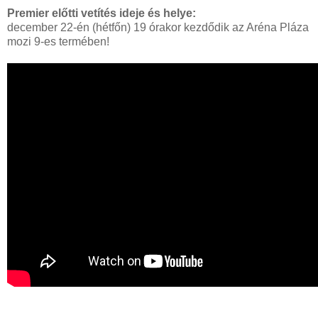
Premier előtti vetítés ideje és helye:
december 22-én (hétfőn) 19 órakor kezdődik az Aréna Pláza
mozi 9-es termében!