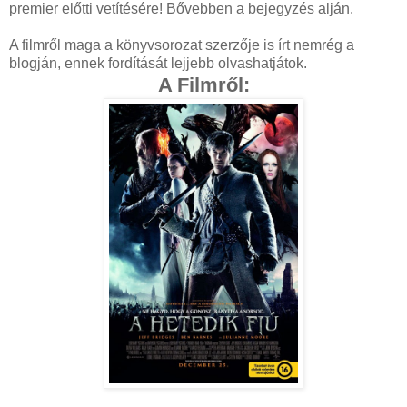
premier előtti vetítésére! Bővebben a bejegyzés alján.
A filmről maga a könyvsorozat szerzője is írt nemrég a
blogján, ennek fordítását lejjebb olvashatjátok.
A Filmről: