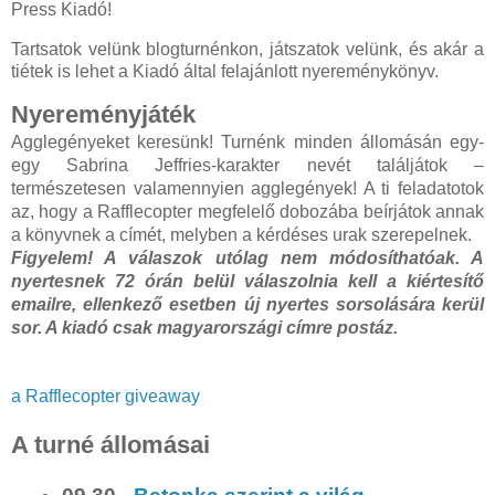
Press Kiadó!
Tartsatok velünk blogturnénkon, játszatok velünk, és akár a
tiétek is lehet a Kiadó által felajánlott nyereménykönyv.
Nyereményjáték
Agglegényeket keresünk! Turnénk minden állomásán egy-
egy Sabrina Jeffries-karakter nevét találjátok –
természetesen valamennyien agglegények! A ti feladatotok
az, hogy a Rafflecopter megfelelő dobozába beírjátok annak
a könyvnek a címét, melyben a kérdéses urak szerepelnek.
Figyelem! A válaszok utólag nem módosíthatóak. A
nyertesnek 72 órán belül válaszolnia kell a kiértesítő
emailre, ellenkező esetben új nyertes sorsolására kerül
sor. A kiadó csak magyarországi címre postáz.
a Rafflecopter giveaway
A turné állomásai