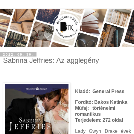
2022. 09. 30.
Sabrina Jeffries: Az agglegény
Kiadó:
General Press
Fordító:
Bakos Katinka
Műfaj:
történelmi
romantikus
Terjedelem:
272 oldal
Lady Gwyn Drake évek