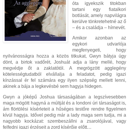
óta igyekszik titokban
tartani egy fiatalkori
botlását, amely napvilágra
kerülve tönkretehetné az ő
– és a családja – hírnevét.
Amikor azonban az
egykori udvarlója
megfenyegeti, hogy
nyilvánosságra hozza a közös titkukat, Gwyn bátyja úgy
dönt, a birtok vadőrét, Joshuát adja a lány mellé, hogy
megvédje őt a zaklatótól. A megrögzött agglegény
kötelességtudatból elvállalja a feladatot, pedig igazi
kínzással ér fel számára egy ilyen szépség mellett lenni,
akinek a bája a legkevésbé sem hagyja hidegen.
Gwyn a jóképű Joshua társaságában a legszívesebben
maga mögött hagyná a múltját és a londoni úri társaságot is,
ám flörtölési kísérleteit a hűséges testőre rendre figyelmen
kívül hagyja. Idővel pedig már a lady maga sem tudja, mi a
nagyobb kockázat: szembeszállni a zsarolójával, vagy
felfedni igazi érzéseit a zord kísérője előtt…