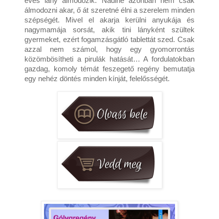
éves lány álmodozik. Nadine azonban nem csak 
álmodozni akar, ő át szeretné élni a szerelem minden 
szépségét. Mivel el akarja kerülni anyukája és 
nagymamája sorsát, akik tini lányként szültek 
gyermeket, ezért fogamzásgátló tablettát szed. Csak 
azzal nem számol, hogy egy gyomorrontás 
közömbösítheti a pirulák hatását… A fordulatokban 
gazdag, komoly témát feszegető regény bemutatja 
egy nehéz döntés minden kínját, felelősségét.