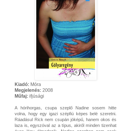
Kiadó:
Móra
Megjelenés:
2008
Műfaj:
ifjúsági
A hórihorgas, csupa szeplő Nadine sosem hitte 
volna, hogy egy igazi szépfiú képes belé szeretni. 
Ráadásul Rick nem csupán jóképű, hanem okos és 
laza is, egyszóval az a típus, akiről minden tizenhat 