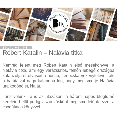
2014. 09. 04.
Róbert Katalin – Nalávia titka
Nemrég jelent meg Róbert Katalin első mesekönyve, a
Nalávia titka, ami egy varázslatos, felhőn lebegő országba
kalauzolja el olvasóit a hősnő, Lenócska vezényletével, aki
a barátaival nagy kalandba fog, hogy megismerje Nalávia
uralkodónőjét, Nalát.
Tarts velünk Te is az utazáson, a három napos blogturné
keretein belül pedig viszonzásként megismertetünk ezzel a
csodálatos könyvvel.