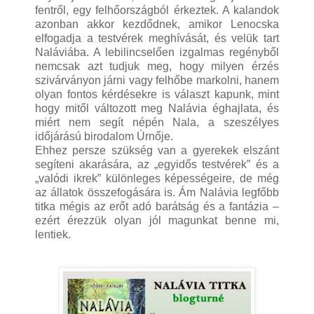
fentről, egy felhőországból érkeztek. A kalandok
azonban akkor kezdődnek, amikor Lenocska
elfogadja a testvérek meghívását, és velük tart
Naláviába. A lebilincselően izgalmas regényből
nemcsak azt tudjuk meg, hogy milyen érzés
szivárványon járni vagy felhőbe markolni, hanem
olyan fontos kérdésekre is választ kapunk, mint
hogy mitől változott meg Nalávia éghajlata, és
miért nem segít népén Nala, a szeszélyes
időjárású birodalom Úrnője.
Ehhez persze szükség van a gyerekek elszánt
segíteni akarására, az „egyidős testvérek” és a
„valódi ikrek” különleges képességeire, de még
az állatok összefogására is. Ám Nalávia legfőbb
titka mégis az erőt adó barátság és a fantázia –
ezért érezzük olyan jól magunkat benne mi,
lentiek.