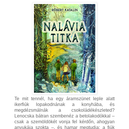
Te mit tennél, ha egy áramszünet leple alatt
ikerfiúk lopakodnának a konyhába, és
megdézsmálnák a csokoládékészleted?
Lenocska bátran szembenéz a betolakodókkal –
csak a szemöldökét vonja fel kérdőn, ahogyan
anyukája szokta –, és hamar megtudja: a fiúk