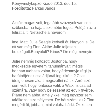
Könyvmolyképző Kiadó 2013. dec.15.
Fordította:
Farkas János
A srác magas volt, legalább száznyolcvan centi,
szőkésbarna haja a szemébe lógott. Pólóján az a
felirat állt: Nietzsche a haverom.
Íme, Matt. Julie Seagle kedveli őt. Nagyon is. De
ott van még Finn. Akibe Julie teljesen
belezúgott.
Bonyolult? Kínos? De még mennyire.
Julie nemrég költözött Bostonba, hogy
megkezdje egyetemi tanulmányait: mégis
honnan tudhatta volna, hogy édesanyja régi jó
barátnőjének családjánál fog kikötni? Csak
ideiglenesen akart megszállni náluk. Arról szó
sem volt, hogy fontossá válik a Watkins család
számára, vagy hogy beleszeret az egyik fivérbe.
Pláne nem abba, amelyikkel még egyszer sem
találkozott személyesen. De hát számít ez? Finn
megérti őt, jobban, mint valaha bárki. Ők ketten