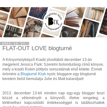
2013. 12. 17.
FLAT-OUT LOVE blogturné
A Könyvmolyképző Kiadó jóvoltából december 13-án
megjelent Jessica Park: Szeretni bolondulásig című könyve,
mely a kiadó Rubin pöttyös sorozatának első kötete. Ennek
örömére a
Blogturné Klub
nyolc bloggere egy blogturné
keretein belül bemutatja Julie és Matt kalandjait!
2013. december 13-tól minden nap egy-egy blogger teszi
közzé a véleményét a könyvről, illetve rengeteg, a
történethez kapcsolódó érdekességgel is találkozhattok