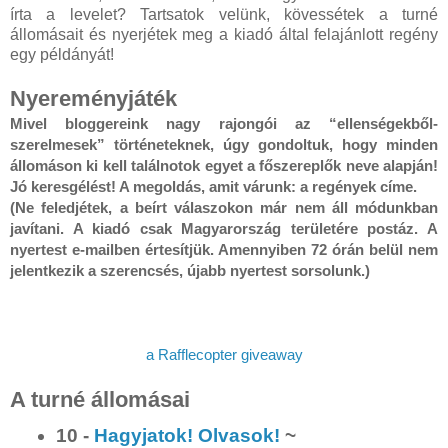
írta a levelet? Tartsatok velünk, kövessétek a turné
állomásait és nyerjétek meg a kiadó által felajánlott regény
egy példányát!
Nyereményjáték
Mivel bloggereink nagy rajongói az “ellenségekből-
szerelmesek” történeteknek, úgy gondoltuk, hogy minden 
állomáson ki kell találnotok egyet a főszereplők neve alapján! 
Jó keresgélést! A megoldás, amit várunk: a regények címe.

(Ne feledjétek, a beírt válaszokon már nem áll módunkban 
javítani. A kiadó csak Magyarország területére postáz. A 
nyertest e-mailben értesítjük. Amennyiben 72 órán belül nem 
a Rafflecopter giveaway
A turné állomásai
10 -
Hagyjatok! Olvasok!
~