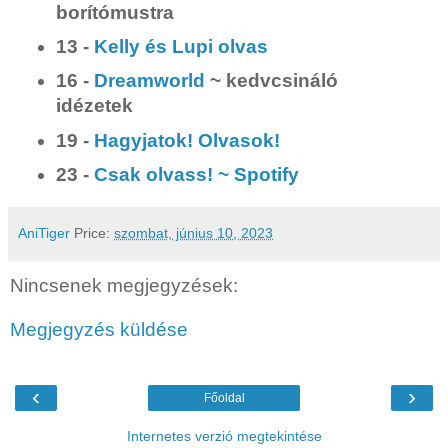
borítómustra
13 -
Kelly és Lupi olvas
16 -
Dreamworld
~ kedvcsináló
idézetek
19 -
Hagyjatok! Olvasok!
23 -
Csak olvass! ~ Spotify
AniTiger
Price:
szombat, június 10, 2023
Nincsenek megjegyzések:
Megjegyzés küldése
‹
›
Főoldal
Internetes verzió megtekintése