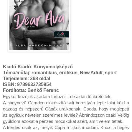
Kiadó:
Kiadó: Könyvmolyképző
Téma/műfaj: romantikus, erotikus, New Adult, sport
Terjedelem: 368 oldal
ISBN: 9789633735954
Fordította: Benkő Ferenc
Egykor ​közéjük akartam tartozni – de aztán tönkretettek.

A nagynevű Camden előkészítő suli borostyán lepte falai közt a 
gazdag és népszerű Cápák uralkodnak. Csoda, hogy meglepett 
az egyikük névtelen szerelmes levele? Ábrándozzon csak! Velőig 
gyűlölöm azokat a pénzes mocskokat azért, amit velem tettek.

A kérdés csak az, melyik Cápa a titkos imádóm. Knox, a heges 