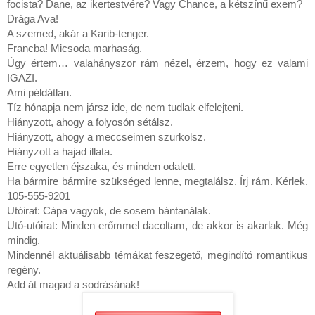
focista? Dane, az ikertestvére? Vagy Chance, a kétszínű exem?

Drága Ava!

A szemed, akár a Karib-tenger.

Francba! Micsoda marhaság.

Úgy értem… valahányszor rám nézel, érzem, hogy ez valami 
IGAZI.

Ami példátlan.

Tíz hónapja nem jársz ide, de nem tudlak elfelejteni.

Hiányzott, ahogy a folyosón sétálsz.

Hiányzott, ahogy a meccseimen szurkolsz.

Hiányzott a hajad illata.

Erre egyetlen éjszaka, és minden odalett.

Ha bármire bármire szükséged lenne, megtalálsz. Írj rám. Kérlek. 
105-555-9201

Utóirat: Cápa vagyok, de sosem bántanálak.

Utó-utóirat: Minden erőmmel dacoltam, de akkor is akarlak. Még 
mindig.

Mindennél aktuálisabb témákat feszegető, megindító romantikus 
regény.
