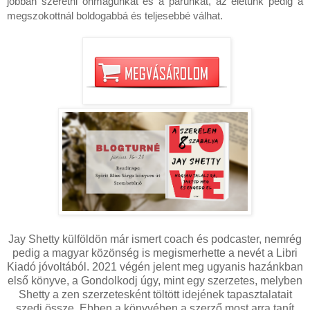
jobban szeretni önmagunkat és a párunkat, az életünk pedig a
megszokottnál boldogabbá és teljesebbé válhat.
Jay Shetty külföldön már ismert coach és podcaster, nemrég
pedig a magyar közönség is megismerhette a nevét a Libri
Kiadó jóvoltából. 2021 végén jelent meg ugyanis hazánkban
első könyve, a Gondolkodj úgy, mint egy szerzetes, melyben
Shetty a zen szerzetesként töltött idejének tapasztalatait
szedi össze. Ebben a könyvében a szerző most arra tanít