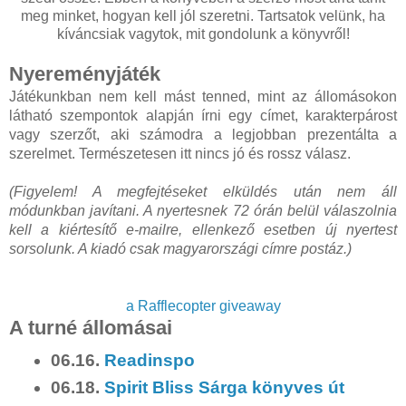
meg minket, hogyan kell jól szeretni. Tartsatok velünk, ha
kíváncsiak vagytok, mit gondolunk a könyvről!
Nyereményjáték
Játékunkban nem kell mást tenned, mint az állomásokon
látható szempontok alapján írni egy címet, karakterpárost
vagy szerzőt, aki számodra a legjobban prezentálta a
szerelmet. Természetesen itt nincs jó és rossz válasz.
(Figyelem! A megfejtéseket elküldés után nem áll
módunkban javítani. A nyertesnek 72 órán belül válaszolnia
kell a kiértesítő e-mailre, ellenkező esetben új nyertest
sorsolunk. A kiadó csak magyarországi címre postáz.)
a Rafflecopter giveaway
A turné állomásai
06.16.
Readinspo
06.18.
Spirit Bliss Sárga könyves út