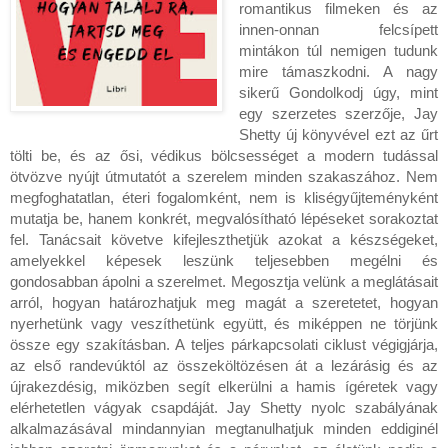
romantikus filmeken és az
innen-onnan felcsípett
mintákon túl nemigen tudunk
mire támaszkodni. A nagy
sikerű Gondolkodj úgy, mint
egy szerzetes szerzője, Jay
Shetty új könyvével ezt az űrt
tölti be, és az ősi, védikus bölcsességet a modern tudással
ötvözve nyújt útmutatót a szerelem minden szakaszához. Nem
megfoghatatlan, éteri fogalomként, nem is kliségyűjteményként
mutatja be, hanem konkrét, megvalósítható lépéseket sorakoztat
fel. Tanácsait követve kifejleszthetjük azokat a készségeket,
amelyekkel képesek leszünk teljesebben megélni és
gondosabban ápolni a szerelmet. Megosztja velünk a meglátásait
arról, hogyan határozhatjuk meg magát a szeretetet, hogyan
nyerhetünk vagy veszíthetünk együtt, és miképpen ne törjünk
össze egy szakításban. A teljes párkapcsolati ciklust végigjárja,
az első randevúktól az összeköltözésen át a lezárásig és az
újrakezdésig, miközben segít elkerülni a hamis ígéretek vagy
elérhetetlen vágyak csapdáját. Jay Shetty nyolc szabályának
alkalmazásával mindannyian megtanulhatjuk minden eddiginél