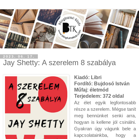
2023. 06. 17.
Jay Shetty: A ​szerelem 8 szabálya
Kiadó:
Libri
Fordító:
Bujdosó István
Műfaj:
életmód
Terjedelem:
372 oldal
Az élet egyik legfontosabb
része a szerelem. Mégse tanít
meg bennünket senki arra,
hogyan is kellene jól csinálni.
Gyakran úgy vágunk bele a
kapcsolatainkba, hogy a