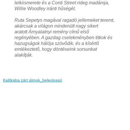
lelkiismerete és a Conti Street rideg madámja,
Willie Woodley iránti hűségét.
Ruta Sepetys magával ragadó jellemeket teremt,
akárcsak a világon mindenütt nagy sikert
aratott Árnyalatnyi remény című első
regényében. A gazdag cselekményben titkok és
hazugságok hálója szövődik, és a kísértő
emlékeztető, hogy döntéseink sorsunkat
alakítják.
Kalitkába zárt álmok_beleolvasó