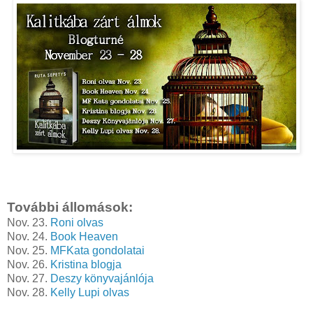
További állomások:
Nov. 23.
Roni olvas
Nov. 24.
Book Heaven
Nov. 25.
MFKata gondolatai
Nov. 26.
Kristina blogja
Nov. 27.
Deszy könyvajánlója
Nov. 28.
Kelly Lupi olvas