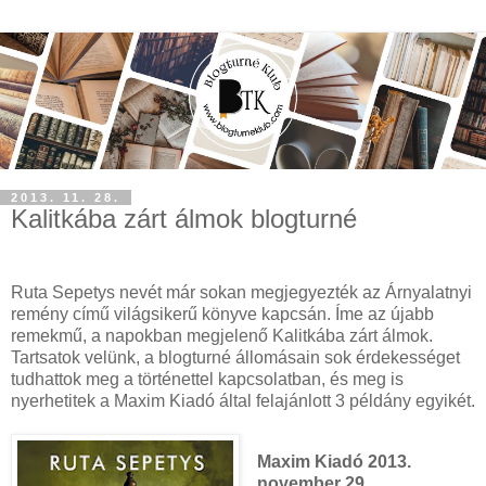
2013. 11. 28.
Kalitkába zárt álmok blogturné
Ruta Sepetys nevét már sokan megjegyezték az Árnyalatnyi
remény című világsikerű könyve kapcsán. Íme az újabb
remekmű, a napokban megjelenő Kalitkába zárt álmok.
Tartsatok velünk, a blogturné állomásain sok érdekességet
tudhattok meg a történettel kapcsolatban, és meg is
nyerhetitek a Maxim Kiadó által felajánlott 3 példány egyikét.
Maxim Kiadó 2013.
november 29