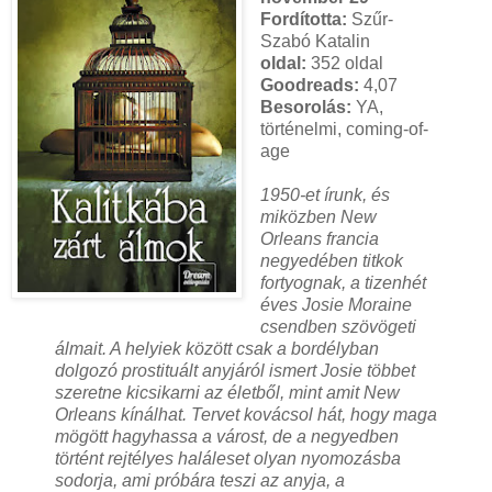
Fordította:
Szűr-
Szabó Katalin
oldal:
352 oldal
Goodreads:
4,07
Besorolás:
YA,
történelmi, coming-of-
age
1950-et írunk, és
miközben New
Orleans francia
negyedében titkok
fortyognak, a tizenhét
éves Josie Moraine
csendben szövögeti
álmait. A helyiek között csak a bordélyban
dolgozó prostituált anyjáról ismert Josie többet
szeretne kicsikarni az életből, mint amit New
Orleans kínálhat. Tervet kovácsol hát, hogy maga
mögött hagyhassa a várost, de a negyedben
történt rejtélyes haláleset olyan nyomozásba
sodorja, ami próbára teszi az anyja, a