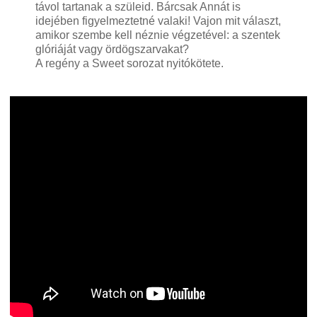
távol tartanak a szüleid. Bárcsak Annát is
idejében figyelmeztetné valaki! Vajon mit választ,
amikor szembe kell néznie végzetével: a szentek
glóriáját vagy ördögszarvakat?
A regény a Sweet sorozat nyitókötete.