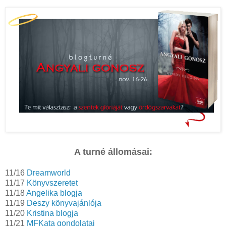
A turné állomásai:
11/16
Dreamworld
11/17
Könyvszeretet
11/18
Angelika blogja
11/19
Deszy könyvajánlója
11/20
Kristina blogja
11/21
MFKata gondolatai