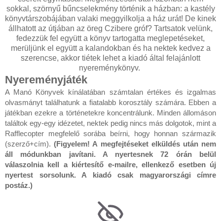
sokkal, szörnyű bűncselekmény történik a házban: a kastély
könyvtárszobájában valaki meggyilkolja a ház urát! De kinek
állhatott az útjában az öreg Czibere gróf? Tartsatok velünk,
fedezzük fel együtt a könyv tartogatta meglepetéseket,
merüljünk el együtt a kalandokban és ha nektek kedvez a
szerencse, akkor tiétek lehet a kiadó által felajánlott
nyereménykönyv.
Nyereményjáték
A Manó Könyvek kínálatában számtalan értékes és izgalmas
olvasmányt találhatunk a fiatalabb korosztály számára. Ebben a
játékban ezekre a történetekre koncentrálunk. Minden állomáson
találtok egy-egy idézetet, nektek pedig nincs más dolgotok, mint a
Rafflecopter megfelelő sorába beírni, hogy honnan származik
(szerző+cím).
(Figyelem! A megfejtéseket elküldés után nem
áll módunkban javítani. A nyertesnek 72 órán belül
válaszolnia kell a kiértesítő e-mailre, ellenkező esetben új
nyertest sorsolunk. A kiadó csak magyarországi címre
postáz.)