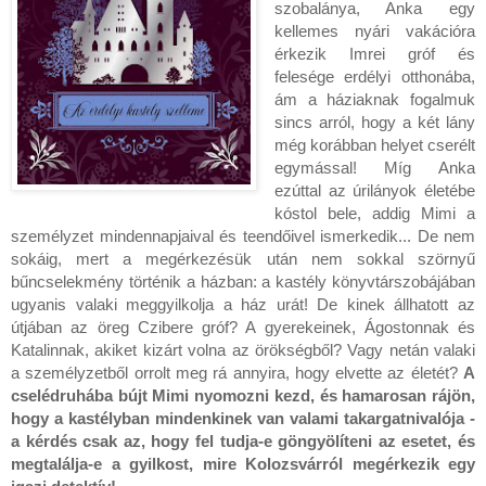
szobalánya, Anka egy
kellemes nyári vakációra
érkezik Imrei gróf és
felesége erdélyi otthonába,
ám a háziaknak fogalmuk
sincs arról, hogy a két lány
még korábban helyet cserélt
egymással! Míg Anka
ezúttal az úrilányok életébe
kóstol bele, addig Mimi a
személyzet mindennapjaival és teendőivel ismerkedik... De nem
sokáig, mert a megérkezésük után nem sokkal szörnyű
bűncselekmény történik a házban: a kastély könyvtárszobájában
ugyanis valaki meggyilkolja a ház urát! De kinek állhatott az
útjában az öreg Czibere gróf? A gyerekeinek, Ágostonnak és
Katalinnak, akiket kizárt volna az örökségből? Vagy netán valaki
a személyzetből orrolt meg rá annyira, hogy elvette az életét?
A
cselédruhába bújt Mimi nyomozni kezd, és hamarosan rájön,
hogy a kastélyban mindenkinek van valami takargatnivalója -
a kérdés csak az, hogy fel tudja-e göngyölíteni az esetet, és
megtalálja-e a gyilkost, mire Kolozsvárról megérkezik egy