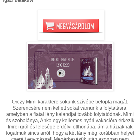
igazi detektív!
Orczy Mimi karaktere sokunk szívébe belopta magát.
Szerencsére nem kellett sokat várnunk a folytatásra,
amelyben a fiatal lány kalandjai tovább folytatódnak. Mimi
és szobalánya, Anka egy kellemes nyári vakációra érkezik
Imrei gróf és felesége erdélyi otthonába, ám a háziaknak
fogalmuk sincs arról, hogy a két lány még korábban helyet
cserélt egymással! Megérkezésük után azonban nem