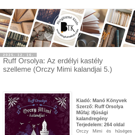
2025. 12. 16.
Ruff Orsolya: Az ​erdélyi kastély
szelleme (Orczy Mimi kalandjai 5.)
Kiadó: Manó Könyvek
Szerző: Ruff Orsolya
Műfaj: ifjúsági
kalandregény
Terjedelem:
264 oldal
Orczy Mimi és hűséges