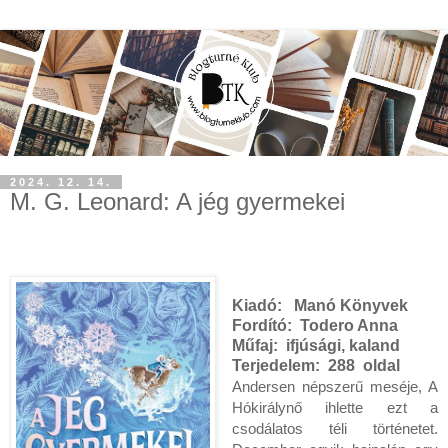
2024. 12. 14.
M. G. Leonard: A ​jég gyermekei
Kiadó:
Manó Könyvek
Fordító:
Todero Anna
Műfaj: ifjúsági, kaland
Terjedelem:
288 oldal
Andersen népszerű meséje, A
Hókirálynő ihlette ezt a
csodálatos téli történetet.