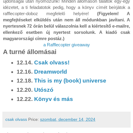
újdonságai után nyomozunk! Minden állomáson találtok egy-egy
idézetet, a ti feladatotok pedig, hogy a könyv címét beírjátok a
rafflecopter-doboz megfelelő helyére!
(Figyelem! A
megfejtéseket elküldés után nem áll módunkban javítani. A
nyertesnek 72 órán belül válaszolnia kell a kiértesítő e-mailre,
ellenkező esetben új nyertest sorsolunk. A kiadó csak
magyarországi címre postáz.)
a Rafflecopter giveaway
A turné állomásai
12.14.
Csak olvass!
12.16.
Dreamworld
12.18.
This is my (book) universe
12.20.
Utószó
12.22.
Könyv és más
csak olvass
Price:
szombat, december 14, 2024