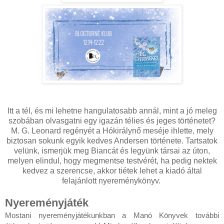
Itt a tél, és mi lehetne hangulatosabb annál, mint a jó meleg
szobában olvasgatni egy igazán télies és jeges történetet?
M. G. Leonard regényét a Hókirálynő meséje ihlette, mely
biztosan sokunk egyik kedves Andersen története. Tartsatok
velünk, ismerjük meg Biancát és legyünk társai az úton,
melyen elindul, hogy megmentse testvérét, ha pedig nektek
kedvez a szerencse, akkor tiétek lehet a kiadó által
felajánlott nyereménykönyv.
Nyereményjáték
Mostani nyereményjátékunkban a Manó Könyvek további