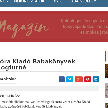
NK
NEKÜNK ÍRTÁTOK
GYIK
ADATVÉDELEM
óra Kiadó Babakönyvek
logturné
ozzászólás
VID LEÍRÁS:
n második alkalommal van lehetőségünk sorra venni a Móra Kiadó
újabb, gyönyörű babáknak készült kiadványait.