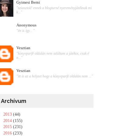
Gyimesi Berni
"sziasztok! ennek a blogturné nyereményjátéknak mi
k..."
Anonymous
"én is így... "
Vesztian
"könyvparfé oldalán nem találtam a játékot, csak é
n..."
Vesztian
"itt is az a helyzet hogy a könyvparfé oldalán nem ..."
Archívum
►
2013
(44)
►
2014
(155)
►
2015
(231)
►
2016
(233)