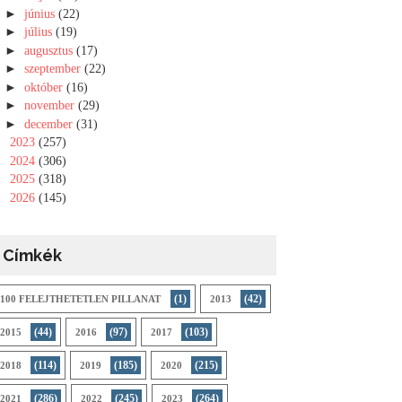
►
június
(22)
►
július
(19)
►
augusztus
(17)
►
szeptember
(22)
►
október
(16)
►
november
(29)
►
december
(31)
►
2023
(257)
►
2024
(306)
►
2025
(318)
►
2026
(145)
Címkék
(1)
(42)
100 FELEJTHETETLEN PILLANAT
2013
(44)
(97)
(103)
2015
2016
2017
(114)
(185)
(215)
2018
2019
2020
(286)
(245)
(264)
2021
2022
2023