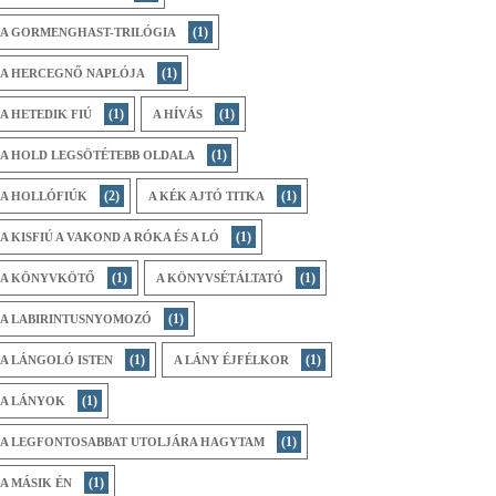
(1)
A GORMENGHAST-TRILÓGIA
(1)
A HERCEGNŐ NAPLÓJA
(1)
(1)
A HETEDIK FIÚ
A HÍVÁS
(1)
A HOLD LEGSÖTÉTEBB OLDALA
(2)
(1)
A HOLLÓFIÚK
A KÉK AJTÓ TITKA
(1)
A KISFIÚ A VAKOND A RÓKA ÉS A LÓ
(1)
(1)
A KÖNYVKÖTŐ
A KÖNYVSÉTÁLTATÓ
(1)
A LABIRINTUSNYOMOZÓ
(1)
(1)
A LÁNGOLÓ ISTEN
A LÁNY ÉJFÉLKOR
(1)
A LÁNYOK
(1)
A LEGFONTOSABBAT UTOLJÁRA HAGYTAM
(1)
A MÁSIK ÉN