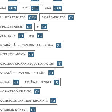
(307)
(315)
(143)
2024
2025
2026
(103)
(7)
21. SZÁZAD KIADÓ
21SZÁZADKIADÓ
(1)
(1)
5 PERCES MESÉK
6
(1)
(1)
70-ES ÉVEK
9/11
(1)
A BARÁTSÁG OLYAN MINT A LIBIKÓKA
(1)
A BELLES LÁNYOK
(1)
A BOLDOGSÁGNAK NYOLC KARJA VAN
(1)
A CSALÁD OLYAN MINT EGY SÜTI
(1)
(1)
A CSALI
A CSÁSZÁR PENGÉI
(1)
A CSAVARGÓ KISAUTÓ
(1)
A CSISZOLATLAN TRÓN KRÓNIKÁI
(1)
A CSODÁK KÖNYVE