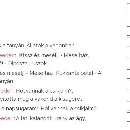
k a tanyán, Állatok a vadonban
Feeder
 : 
Játssz és mesélj! - Mese ház, 
ó! - Dinoszauruszok 
és mesélj! - Mese ház, Kukkants bele! - A 
tanyán
eeder
 : 
Hol vannak a csíkjaim?, 
ította meg a vakond a kisegeret
 a napsugaram!, Hol vannak a csíkjaim?
eeder 
: 
Állati kalandok, Irány az ágy, 