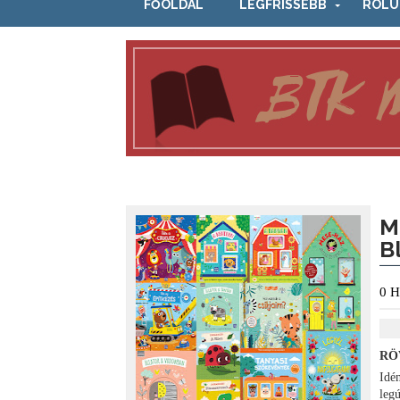
FŐOLDAL
LEGFRISSEBB
RÓLU
M
B
0
H
RÖ
Idé
leg