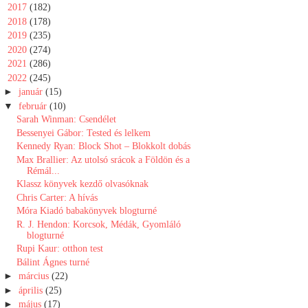
►
2017
(182)
►
2018
(178)
►
2019
(235)
►
2020
(274)
►
2021
(286)
▼
2022
(245)
►
január
(15)
▼
február
(10)
Sarah Winman: Csendélet
Bessenyei Gábor: Tested és lelkem
Kennedy Ryan: Block Shot – Blokkolt dobás
Max Brallier: Az utolsó srácok a Földön és a
Rémál...
Klassz könyvek kezdő olvasóknak
Chris Carter: A hívás
Móra Kiadó babakönyvek blogturné
R. J. Hendon: Korcsok, Médák, Gyomláló
blogturné
Rupi Kaur: otthon test
Bálint Ágnes turné
►
március
(22)
►
április
(25)
►
május
(17)