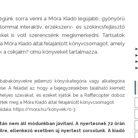
égünk sorra venni a Móra Kiadó legújabb, gyönyörű
lommal interaktív, érzékszerv- és szókincsfejlesztő
kel is volt szerencsénk megismerkedni. Tartsatok
 a Móra Kiadó által felajánlott könyvcsomagot, amely
ak a csíkjaim? című könyveket tartalmazza.
abakönyvekre jellemző könyvkategória vagy alkategória 
tése. A feladat az, hogy a bejegyzésekben található kiemelt 
elyes szavakat, és ezeket írjátok be a Rafflecopter doboz 
étek meg a Móra Kiadó által felajánlott könyvcsomagot.

 oldala: https://mora.hu/konyvek/0-3
án nem áll módunkban javítani. A nyertesnek 72 órán 
ilre, ellenkező esetben új nyertest sorsolunk. A kiadó 