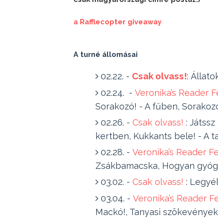
a Rafflecopter giveaway
A turné állomásai
02.22. - 
Csak olvass!
: 
Állato
02.24.  - 
Veronika’s Reader 
Sorakozó! - A fűben, Sorakoz
02.26. - 
Csak olvass!
 : 
Játssz 
kertben, Kukkants bele! - A 
02.28. - 
Veronika’s Reader F
Zsákbamacska, Hogyan gyógy
03.02. - 
Csak olvass!
 : 
Legyél
03.04. - 
Veronika’s Reader F
Mackó!, Tanyasi szökevények