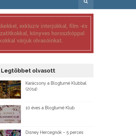
Legtöbbet olvasott
Karácsony a Blogturné Klubbal
(2014)
10 éves a Blogturné Klub
Disney ​Hercegnők – 5 perces