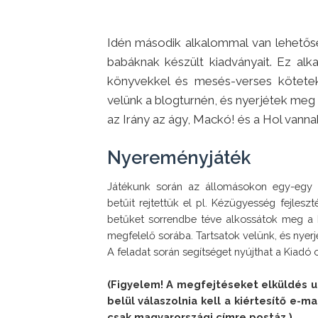
Idén második alkalommal van lehetős
babáknak készült kiadványait. Ez alka
könyvekkel és mesés-verses kötetek
velünk a blogturnén, és nyerjétek meg
az Irány az ágy, Mackó! és a Hol vann
Nyereményjáték
Játékunk során az állomásokon egy-egy b
betűit rejtettük el pl. Kézügyesség fejlesz
betűket sorrendbe téve alkossátok meg a h
megfelelő sorába. Tartsatok velünk, és nyerj
A feladat során segítséget nyújthat a Kiadó
(Figyelem! A megfejtéseket elküldés ut
belül válaszolnia kell a kiértesítő e-ma
csak magyarországi címre postáz.)