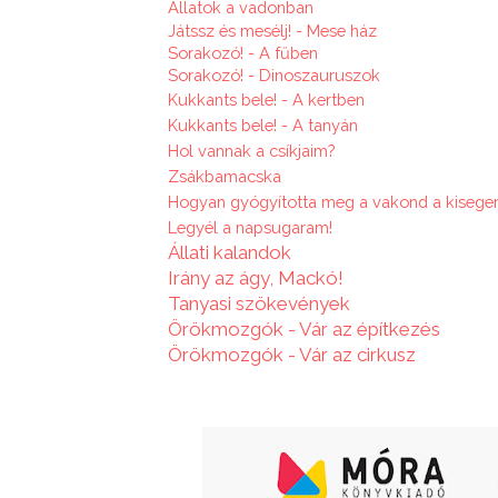
Állatok a vadonban
Játssz és mesélj! - Mese ház
Sorakozó! - A fűben
Sorakozó! - Dinoszauruszok
Kukkants bele! - A kertben
Kukkants bele! - A tanyán
Hol vannak a csíkjaim?
Zsákbamacska
Hogyan gyógyította meg a vakond a kiseger
Legyél a napsugaram!
Állati kalandok
Irány az ágy, Mackó!
Tanyasi szökevények
Örökmozgók - Vár az építkezés
Örökmozgók - Vár az cirkusz