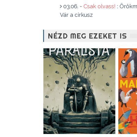
03.06. - 
Csak olvass!
 : 
Örökmo
Vár a cirkusz
NÉZD MEG EZEKET IS