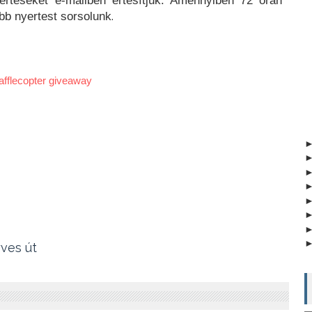
erteseket e-mailben értesítjük. Amennyiben 72 órán
.
bb nyertest sorsolunk
afflecopter giveaway
yves út