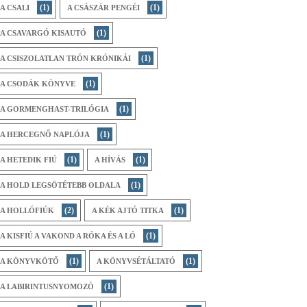
(1)
(1)
A CSALI
A CSÁSZÁR PENGÉI
(1)
A CSAVARGÓ KISAUTÓ
(1)
A CSISZOLATLAN TRÓN KRÓNIKÁI
(1)
A CSODÁK KÖNYVE
(1)
A GORMENGHAST-TRILÓGIA
(1)
A HERCEGNŐ NAPLÓJA
(1)
(1)
A HETEDIK FIÚ
A HÍVÁS
(1)
A HOLD LEGSÖTÉTEBB OLDALA
(2)
(1)
A HOLLÓFIÚK
A KÉK AJTÓ TITKA
(1)
A KISFIÚ A VAKOND A RÓKA ÉS A LÓ
(1)
(1)
A KÖNYVKÖTŐ
A KÖNYVSÉTÁLTATÓ
(1)
A LABIRINTUSNYOMOZÓ