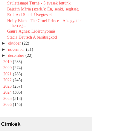
Születésnapi Turné - 5 évesek lettünk
Bajzáth Mária (szerk.): Én, senki, segítség
Erik Axl Sund: Üvegtestek
Holly Black: The Cruel Prince - A kegyetlen
herceg...
Gaura Ágnes: Lidércnyomás
Stacia Deutsch A ​barátságkód
►
október
(22)
►
november
(21)
►
december
(22)
►
2019
(235)
►
2020
(274)
►
2021
(286)
►
2022
(245)
►
2023
(257)
►
2024
(306)
►
2025
(318)
►
2026
(146)
Címkék