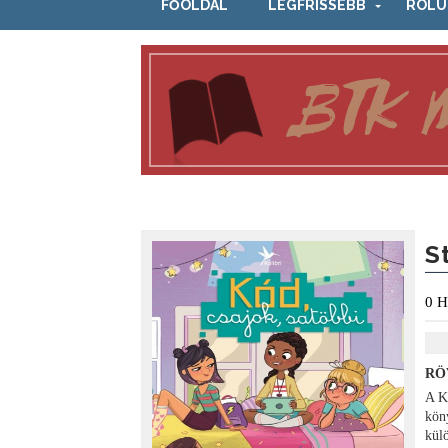
FŐOLDAL
LEGFRISSEBB
RÓLU
S
0
H
RÖ
A K
kön
kül