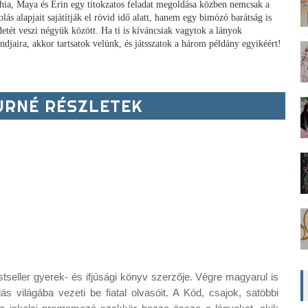
hia, Maya és Erin egy titokzatos feladat megoldása közben nemcsak a
lás alapjait sajátítják el rövid idő alatt, hanem egy bimózó barátság is
detét veszi négyük között. Ha ti is kíváncsiak vagytok a lányok
ndjaira, akkor tartsatok velünk, és játsszatok a három példány egyikéért!
RNÉ RÉSZLETEK
eller gyerek- és ifjúsági könyv szerzője. Végre magyarul is 
 világába vezeti be fiatal olvasóit. A Kód, csajok, satöbbi 