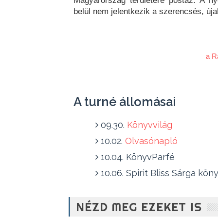
Magyarország területére postáz. A ny
belül nem jelentkezik a szerencsés, úja
a R
A turné állomásai
09.30.
Könyvvilág
10.02.
Olvasónapló
10.04. KönyvParfé
10.06. Spirit Bliss Sárga kön
NÉZD MEG EZEKET IS