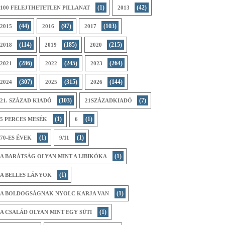
(1)
(42)
100 FELEJTHETETLEN PILLANAT
2013
(44)
(97)
(103)
2015
2016
2017
(114)
(185)
(215)
2018
2019
2020
(286)
(245)
(264)
2021
2022
2023
(307)
(315)
(144)
2024
2025
2026
(103)
(7)
21. SZÁZAD KIADÓ
21SZÁZADKIADÓ
(1)
(1)
5 PERCES MESÉK
6
(1)
(1)
70-ES ÉVEK
9/11
(1)
A BARÁTSÁG OLYAN MINT A LIBIKÓKA
(1)
A BELLES LÁNYOK
(1)
A BOLDOGSÁGNAK NYOLC KARJA VAN
(1)
A CSALÁD OLYAN MINT EGY SÜTI