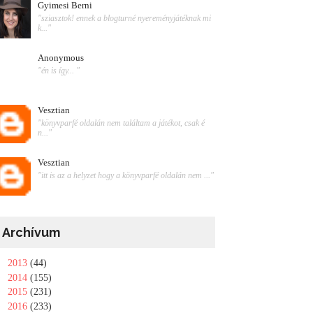
Gyimesi Berni
"sziasztok! ennek a blogturné nyereményjátéknak mi
k..."
Anonymous
"én is így... "
Vesztian
"könyvparfé oldalán nem találtam a játékot, csak é
n..."
Vesztian
"itt is az a helyzet hogy a könyvparfé oldalán nem ..."
Archívum
►
2013
(44)
►
2014
(155)
►
2015
(231)
►
2016
(233)