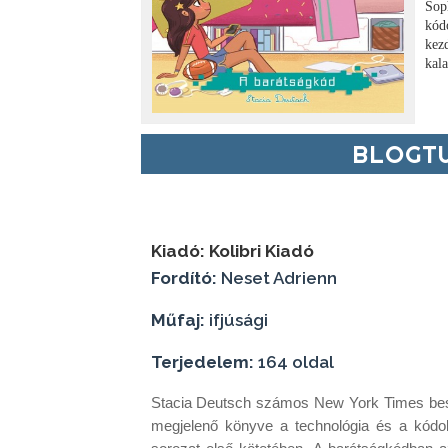
Sop
kódo
kez
kala
BLOGTU
Kiadó:
Kolibri Kiadó
Fordító:
Neset Adrienn
Műfaj:
ifjúsági
Terjedelem:
164 oldal
Stacia ​Deutsch számos New York Times bests
megjelenő könyve a technológia és a kódolás