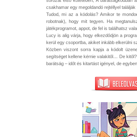
sorozat első kötetében, A barátságkódban a
csakhamar egy megoldandó rejtéllyel találj
Tudod, mi az a kódolás? Amikor te mondo
robotnak), hogy mit tegyen. Ha megtanulsz
játékprogramot, appot, de fel is találhatsz valam
Lucy is alig várja, hogy elkezdődjön a progr
kerül egy csoportba, akiket inkább elkerülni s
Közben viszont sorra kapja a kódolt üzene
segítséget kellene kérnie valakitől… De kitő
barátság – időt és kitartást igényel, de egyben