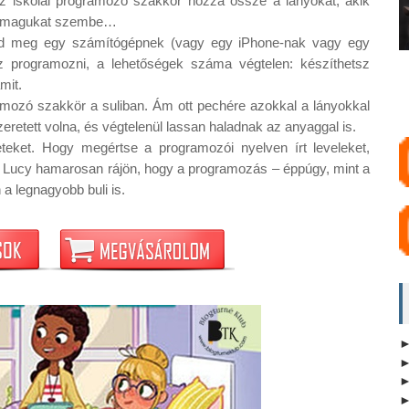
z iskolai programozó szakkör hozza össze a lányokat, akik 
ák magukat szembe…

d meg egy számítógépnek (vagy egy iPhone-nak vagy egy 
 programozni, a lehetőségek száma végtelen: készíthetsz 
it. 

amozó szakkör a suliban. Ám ott pechére azokkal a lányokkal 
zeretett volna, és végtelenül lassan haladnak az anyaggal is. 

teket. Hogy megértse a programozói nyelven írt leveleket, 
l? Lucy hamarosan rájön, hogy a programozás – éppúgy, mint a 
 a legnagyobb buli is.