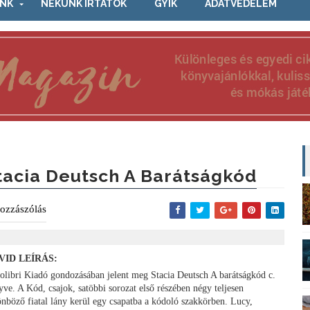
NK
NEKÜNK ÍRTÁTOK
GYIK
ADATVÉDELEM
tacia Deutsch A ​barátságkód
ozzászólás
VID LEÍRÁS:
olibri Kiadó gondozásában jelent meg Stacia Deutsch A barátságkód c.
yve. A Kód, csajok, satöbbi sorozat első részében négy teljesen
önböző fiatal lány kerül egy csapatba a kódoló szakkörben. Lucy,