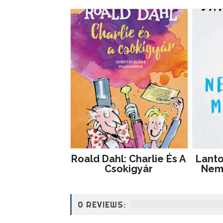
Roald Dahl: Charlie És A
Lantos
Csokigyár
Nem 
0 REVIEWS: