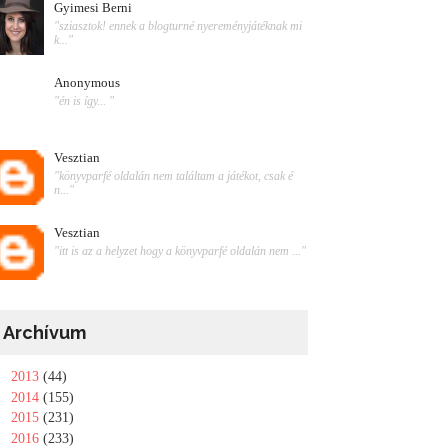
Gyimesi Berni
"sziasztok! ennek a blogturné nyereményjátéknak mi
k..."
Anonymous
"én is így... "
Vesztian
"könyvparfé oldalán nem találtam a játékot, csak é
n..."
Vesztian
"itt is az a helyzet hogy a könyvparfé oldalán nem ..."
Archívum
►
2013
(44)
►
2014
(155)
►
2015
(231)
►
2016
(233)