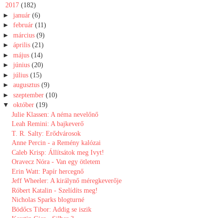
▼
2017
(182)
►
január
(6)
►
február
(11)
►
március
(9)
►
április
(21)
►
május
(14)
►
június
(20)
►
július
(15)
►
augusztus
(9)
►
szeptember
(10)
▼
október
(19)
Julie Klassen: A néma nevelőnő
Leah Remini: A bajkeverő
T. R. Salty: Erődvárosok
Anne Percin - a Remény kalózai
Caleb Krisp: Állítsátok meg Ivyt!
Oravecz Nóra - Van egy ötletem
Erin Watt: Papír hercegnő
Jeff Wheeler: A királynő méregkeverője
Róbert Katalin - Szelídíts meg!
Nicholas Sparks blogturné
Bödőcs Tibor: Addig se iszik