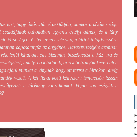
tbe tart, hogy állás után érdeklődjön, amikor a kíváncsisága
si családjának otthonában ugyanis estélyt adnak, és a lány
kelő társaságra, és ha szerencséje van, a birtok tulajdonosára
hatatlan kapcsolat fűz az anyjához. Balszerencséjére azonban
véletlenül kihallgat egy bizalmas beszélgetést a ház ura és
beszélgetést, amely, ha kitudódik, óriási botrányba keverheti a
aga ajánl munkát a lánynak, hogy ott tartsa a birtokon, amíg
dék vezeti. A két fiatal közti kényszerű ismeretség lassan
szélyezteti a törékeny vonzalmukat. Vajon van esélyük a
k?