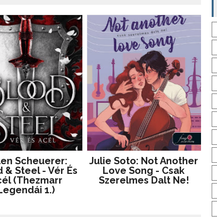
len Scheuerer:
Julie Soto: Not Another
 & Steel - Vér És
Love Song - Csak
él (Thezmarr
Szerelmes Dalt Ne!
Legendái 1.)