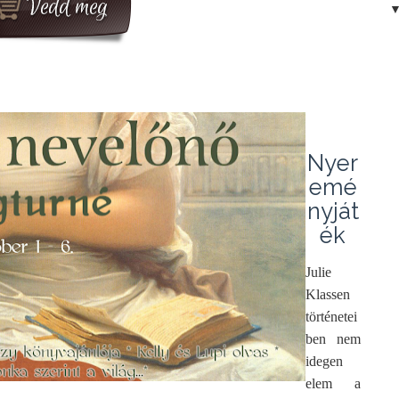
Nyer
emé
nyját
ék
Julie
Klassen
történetei
ben nem
idegen
elem a