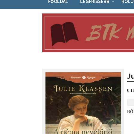
FŐOLDAL
LEGFRISSEBB
RÓLU
J
0
H
RÖ