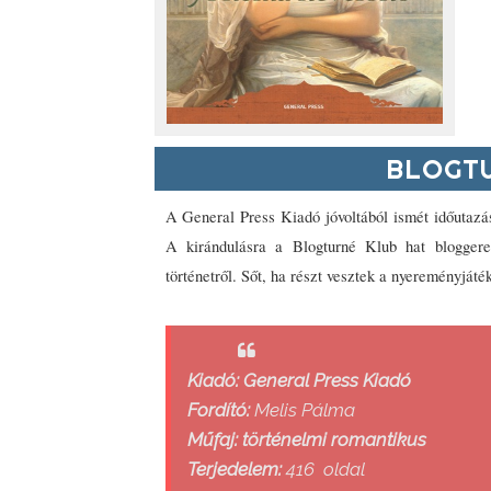
BLOGTU
A General Press Kiadó jóvoltából ismét időutazás
A kirándulásra a Blogturné Klub hat bloggere 
történetről. Sőt, ha részt vesztek a nyereményjáté
Kiadó: General Press Kiadó
Fordító:
Melis Pálma
Műfaj: történelmi romantikus
Terjedelem:
416 oldal