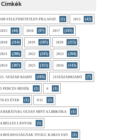
Címkék
(1)
(42)
100 FELEJTHETETLEN PILLANAT
2013
(44)
(97)
(103)
2015
2016
2017
(114)
(185)
(215)
2018
2019
2020
(286)
(245)
(264)
2021
2022
2023
(307)
(315)
(143)
2024
2025
2026
(103)
(7)
21. SZÁZAD KIADÓ
21SZÁZADKIADÓ
(1)
(1)
5 PERCES MESÉK
6
(1)
(1)
70-ES ÉVEK
9/11
(1)
A BARÁTSÁG OLYAN MINT A LIBIKÓKA
(1)
A BELLES LÁNYOK
(1)
A BOLDOGSÁGNAK NYOLC KARJA VAN