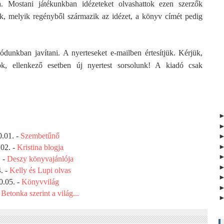
 Mostani játékunkban idézeteket olvashattok ezen szerzők
ek, melyik regényből származik az idézet, a könyv címét pedig
unkban javítani. A nyerteseket e-mailben értesítjük. Kérjük,
ok, ellenkező esetben új nyertest sorsolunk! A kiadó csak
0.01. -
Szembetűnő
02. -
Kristina blogja
. -
Deszy könyvajánlója
. -
Kelly és Lupi olvas
0.05. -
Könyvvilág
-
Betonka szerint a világ...