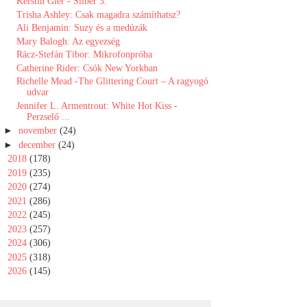
Kerstin Gier - Silber 3.
Trisha Ashley: Csak magadra számíthatsz?
Ali Benjamin: Suzy ​és a medúzák
Mary Balogh: Az egyezség
Rácz-Stefán Tibor: Mikrofonpróba
Catherine Rider: Csók ​New Yorkban
Richelle Mead -The Glittering Court – A ragyogó
udvar
Jennifer L. Armentrout: White Hot Kiss -
Perzselő ...
►
november
(24)
►
december
(24)
►
2018
(178)
►
2019
(235)
►
2020
(274)
►
2021
(286)
►
2022
(245)
►
2023
(257)
►
2024
(306)
►
2025
(318)
►
2026
(145)