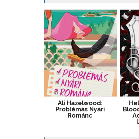
Ali Hazelwood:
He
Problémás ​nyári
Blood
Románc
Ac