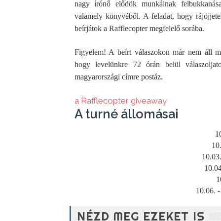
nagy írónő elődök munkáinak felbukkanása.
valamely könyvéből. A feladat, hogy rájöjjet
beírjátok a Rafflecopter megfelelő sorába.
Figyelem! A beírt válaszokon már nem áll mód
hogy levelünkre 72 órán belül válaszoljat
magyarországi címre postáz.
a Rafflecopter giveaway
A turné állomásai
1
10.
10.03
10.04
1
10.06. 
NÉZD MEG EZEKET IS