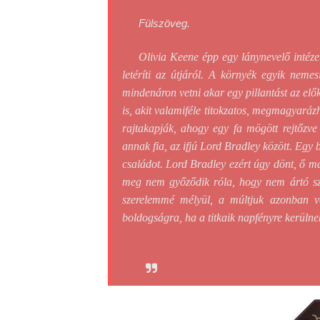
Olivia Keene épp egy lánynevelő intéze
letéríti az útjáról. A környék egyik neme
mindenáron vetni akar egy pillantást az elő
is, akit valamiféle titokzatos, megmagyaráz
rajtakapják, ahogy egy fa mögött rejtőzve 
annak fia, az ifjú Lord Bradley között. Egy 
családot. Lord Bradley ezért úgy dönt, ő m
meg nem győződik róla, hogy nem ártó szán
szerelemmé mélyül, a múltjuk azonban ve
boldogságra, ha a titkaik napfényre kerülne