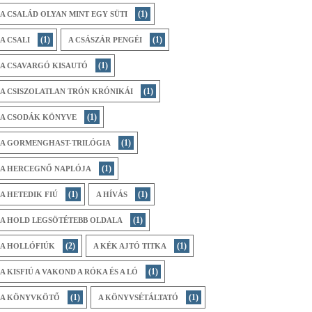
(1)
A CSALÁD OLYAN MINT EGY SÜTI
(1)
(1)
A CSALI
A CSÁSZÁR PENGÉI
(1)
A CSAVARGÓ KISAUTÓ
(1)
A CSISZOLATLAN TRÓN KRÓNIKÁI
(1)
A CSODÁK KÖNYVE
(1)
A GORMENGHAST-TRILÓGIA
(1)
A HERCEGNŐ NAPLÓJA
(1)
(1)
A HETEDIK FIÚ
A HÍVÁS
(1)
A HOLD LEGSÖTÉTEBB OLDALA
(2)
(1)
A HOLLÓFIÚK
A KÉK AJTÓ TITKA
(1)
A KISFIÚ A VAKOND A RÓKA ÉS A LÓ
(1)
(1)
A KÖNYVKÖTŐ
A KÖNYVSÉTÁLTATÓ