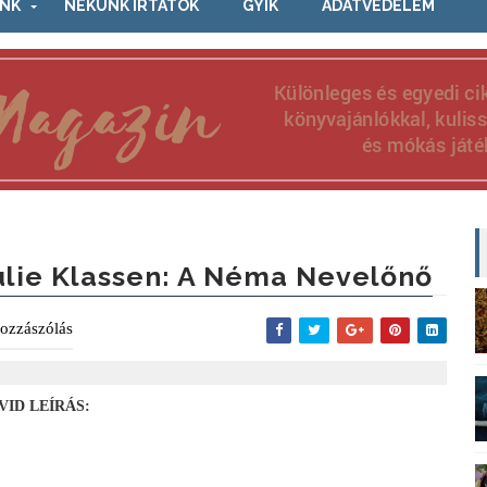
NK
NEKÜNK ÍRTÁTOK
GYIK
ADATVÉDELEM
ulie Klassen: A Néma Nevelőnő
ozzászólás
VID LEÍRÁS: