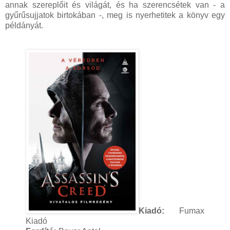
annak szereplőit és világát, és ha szerencsétek van - a
gyűrűsujjatok birtokában -, meg is nyerhetitek a könyv egy
példányát.
Kiadó:
Fumax
Kiadó