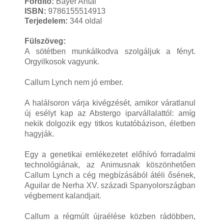
Fordító:
Bayer Antal
ISBN:
9786155514913
Terjedelem:
344 oldal
Fülszöveg:
A sötétben munkálkodva szolgáljuk a fényt.
Orgyilkosok vagyunk.
Callum Lynch nem jó ember.
A halálsoron várja kivégzését, amikor váratlanul
új esélyt kap az Abstergo iparvállalattól: amíg
nekik dolgozik egy titkos kutatóbázison, életben
hagyják.
Egy a genetikai emlékezetet előhívó forradalmi
technológiának, az Animusnak köszönhetően
Callum Lynch a cég megbízásából átéli ősének,
Aguilar de Nerha XV. századi Spanyolországban
végbement kalandjait.
Callum a régmúlt újraélése közben rádöbben,