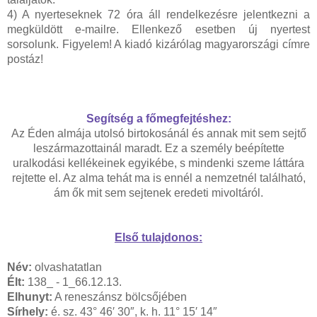
4) A nyerteseknek 72 óra áll rendelkezésre jelentkezni a
megküldött e-mailre. Ellenkező esetben új nyertest
sorsolunk. Figyelem! A kiadó kizárólag magyarországi címre
postáz!
Segítség a főmegfejtéshez:
Az Éden almája utolsó birtokosánál és annak mit sem sejtő
leszármazottainál maradt. Ez a személy beépítette
uralkodási kellékeinek egyikébe, s mindenki szeme láttára
rejtette el. Az alma tehát ma is ennél a nemzetnél található,
ám ők mit sem sejtenek eredeti mivoltáról.
Első tulajdonos:
Név:
olvashatatlan
Élt:
138_ - 1_66.12.13.
Elhunyt:
A reneszánsz bölcsőjében
Sírhely:
é. sz. 43° 46′ 30″, k. h. 11° 15′ 14″