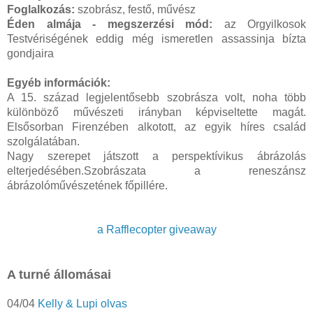
Foglalkozás:
szobrász, festő, művész
Éden almája - megszerzési mód:
az Orgyilkosok
Testvériségének eddig még ismeretlen assassinja bízta
gondjaira
Egyéb információk:
A 15. század legjelentősebb szobrásza volt, noha több
különböző művészeti irányban képviseltette magát.
Elsősorban Firenzében alkotott, az egyik híres család
szolgálatában.
Nagy szerepet játszott a perspektívikus ábrázolás
elterjedésében.Szobrászata a reneszánsz
ábrázolóművészetének főpillére.
a Rafflecopter giveaway
A turné állomásai
04/04
Kelly & Lupi olvas