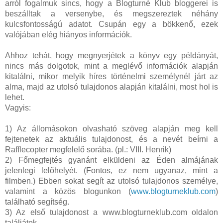
arról fogalmuk sincs, hogy a Blogturné Klub bloggerei is
beszálltak a versenybe, és megszereztek néhány
kulcsfontosságú adatot. Csupán egy a bökkenő, ezek
valójában elég hiányos információk.
Ahhoz tehát, hogy megnyerjétek a könyv egy példányát,
nincs más dolgotok, mint a meglévő információk alapján
kitalálni, mikor melyik híres történelmi személynél járt az
alma, majd az utolsó tulajdonos alapján kitalálni, most hol is
lehet.
Vagyis:
1) Az állomásokon olvasható szöveg alapján meg kell
fejtenetek az aktuális tulajdonost, és a nevét beírni a
Rafflecopter megfelelő sorába. (pl.: VIII. Henrik)
2) Főmegfejtés gyanánt elküldeni az Éden almájának
jelenlegi lelőhelyét. (Fontos, ez nem ugyanaz, mint a
filmben.) Ebben sokat segít az utolsó tulajdonos személye,
valamint a közös blogunkon (
www.blogturneklub.com
)
található segítség.
3) Az első tulajdonost a www.blogturneklub.com oldalon
találjátok.