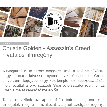
2017. 04. 03.
Christie Golden - Assassin's Creed
hivatalos filmregény
A Blogturné Klub három bloggere ismét a sötétbe húzódik,
hogy onnan kövesse nyomon az Assassin’s Creed
univerzum legújabb orgyilkos-templomos összecsapását,
mely ezúttal a XV. századi Spanyolországba repíti el az
Éden almáját kereső főszereplőit.
Tartsatok velünk az április 4-én induló blogturnénkon,
ismerjétek meg a filmváltozat alapjául szolgáló regényt,