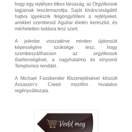
hogy egy rejtélyes titkos társaság, az Orgyilkosok
tagjainak leszármazottja. Saját kíváncsiságától
hajtva igyekszik felgöngyölíteni a rejtélyeket,
amikkel szembesül Aguilar életén keresztül, és
mérhetetlen tudásra tesz szert.
A jelenbe visszatérve minden újdonsült
képességére szüksége lesz, hogy
szembeszállhasson az orgyilkosok
ősellenségével, a nagyhatalmú és elnyomó
Templomos renddel.
A Michael Fassbender főszereplésével készült
Assassin’s Creed mozifilm hivatalos
regényváltozata.