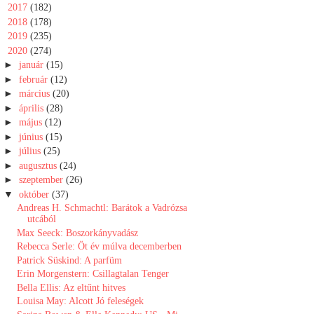
►
2017
(182)
►
2018
(178)
►
2019
(235)
▼
2020
(274)
►
január
(15)
►
február
(12)
►
március
(20)
►
április
(28)
►
május
(12)
►
június
(15)
►
július
(25)
►
augusztus
(24)
►
szeptember
(26)
▼
október
(37)
Andreas H. Schmachtl: Barátok ​a Vadrózsa
utcából
Max Seeck: Boszorkányvadász
Rebecca Serle: Öt ​év múlva decemberben
Patrick Süskind: A parfüm
Erin Morgenstern: Csillagtalan Tenger
Bella Ellis: Az eltűnt hitves
Louisa May: Alcott Jó ​feleségek