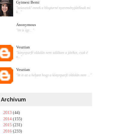
Gyimesi Berni
"sziasztok! ennek a blogturné nyereményjátéknak mi
k..."
Anonymous
"én is így... "
Vesztian
"könyvparfé oldalán nem találtam a játékot, csak é
n..."
Vesztian
"itt is az a helyzet hogy a könyvparfé oldalán nem ..."
Archívum
►
2013
(44)
►
2014
(155)
►
2015
(231)
►
2016
(233)