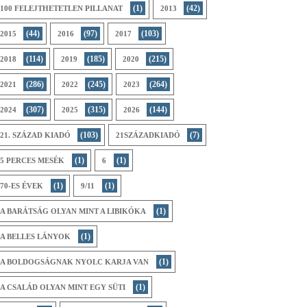
(1)
(42)
100 FELEJTHETETLEN PILLANAT
2013
(44)
(97)
(103)
2015
2016
2017
(114)
(185)
(215)
2018
2019
2020
(286)
(245)
(264)
2021
2022
2023
(307)
(315)
(144)
2024
2025
2026
(103)
(7)
21. SZÁZAD KIADÓ
21SZÁZADKIADÓ
(1)
(1)
5 PERCES MESÉK
6
(1)
(1)
70-ES ÉVEK
9/11
(1)
A BARÁTSÁG OLYAN MINT A LIBIKÓKA
(1)
A BELLES LÁNYOK
(1)
A BOLDOGSÁGNAK NYOLC KARJA VAN
(1)
A CSALÁD OLYAN MINT EGY SÜTI