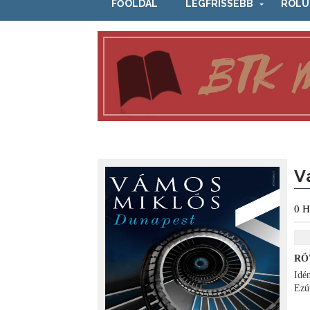
FŐOLDAL
LEGFRISSEBB
RÓLU
V
0
H
RÖ
Idé
Ezú