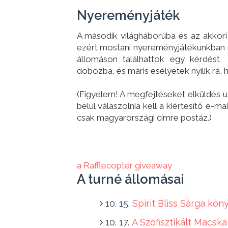
Nyereményjáték
A második világháborúba és az akkori
ezért mostani nyereményjátékunkban 
állomáson találhattok egy kérdést, 
dobozba, és máris esélyetek nyílik rá
(Figyelem! A megfejtéseket elküldés u
belül válaszolnia kell a kiértesítő e-m
csak magyarországi címre postáz.)
a Rafflecopter giveaway
A turné állomásai
10. 15.
Spirit Bliss Sárga kön
10. 17.
A Szofisztikált Macska