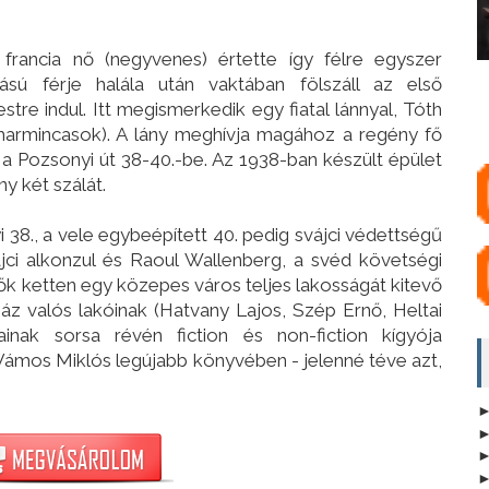
francia nő (negyvenes) értette így félre egyszer
sú férje halála után vaktában fölszáll az első
re indul. Itt megismerkedik egy fiatal lánnyal, Tóth
l (harmincasok). A lány meghívja magához a regény fő
 a Pozsonyi út 38-40.-be. Az 1938-ban készült épület
y két szálát.
 38., a vele egybeépített 40. pedig svájci védettségű
vájci alkonzul és Raoul Wallenberg, a svéd követségi
- ők ketten egy közepes város teljes lakosságát kitevő
z valós lakóinak (Hatvany Lajos, Szép Ernő, Heltai
ainak sorsa révén fiction és non-fiction kígyója
 Vámos Miklós legújabb könyvében - jelenné téve azt,