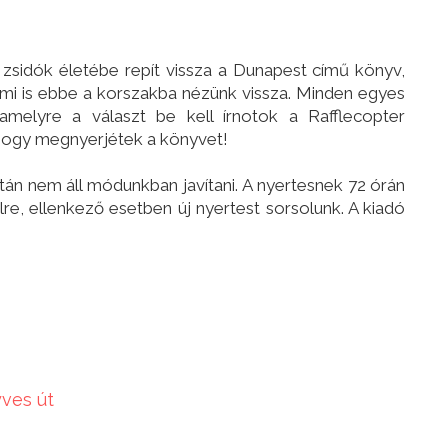
 zsidók életébe repít vissza a Dunapest című könyv,
mi is ebbe a korszakba nézünk vissza. Minden egyes
amelyre a választ be kell írnotok a Rafflecopter
, hogy megnyerjétek a könyvet!
tán nem áll módunkban javítani. A nyertesnek 72 órán
ailre, ellenkező esetben új nyertest sorsolunk. A kiadó
yves út