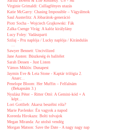
Sarina Bowen & Elle Kennedy: US - Mi
Virginie Grimaldi: Csillagfényes utazás
Katie McGarry: Chasing Impossible – Vágyálmok
Saul Austerlitz: A Jóbarátok-generáció
Piotr Socha - Wojciech Grajkowski: Fák
Zalka Csenge Virág: A kalóz királylány
Lucy Foley: Vadászparti
Szilaj - Pru naplója / Lucky naplója / Kirándulás
...
Sawyer Bennett: Uncivilized ​
Jane Austen: Büszkeség és balítélet
Sarah Dessen - Just Listen
Vámos Miklós: Dunapest
Jaymin Eve & Leia Stone - Kaptár trilógia 2.
Anarc...
Penelope Bloom: Her ​Muffin – Felfalnám
(Bekapnám 3.)
Nyulász Péter – Ritter Ottó: A Gemini-kód + A
képt...
Lori Gottlieb: Akarsz beszélni róla?
Marie Pavlenko: Én vagyok a napod
Koreeda Hirokazu: Bolti tolvajok
Megan Miranda: Az utolsó vendég
Morgan Matson: Save the Date - A nagy nagy nap