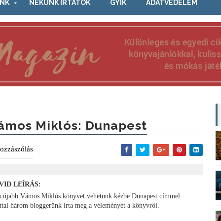
NK
NEKÜNK ÍRTÁTOK
GYIK
ADATVÉDELEM
ámos Miklós: Dunapest
ozzászólás
VID LEÍRÁS:
n újabb Vámos Miklós könyvet vehetünk kézbe Dunapest címmel.
ttal három bloggerünk írta meg a véleményét a könyvről.