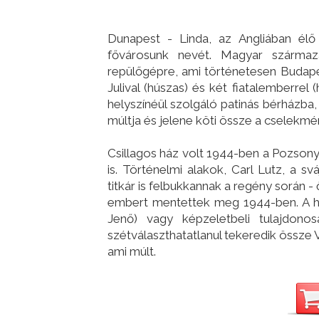
Dunapest - Linda, az Angliában élő 
fővárosunk nevét. Magyar származá
repülőgépre, ami történetesen Budapest
Julival (húszas) és két fiatalemberre
helyszínéül szolgáló patinás bérházba,
múltja és jelene köti össze a cselekmén
Csillagos ház volt 1944-ben a Pozsonyi
is. Történelmi alakok, Carl Lutz, a s
titkár is felbukkannak a regény során 
embert mentettek meg 1944-ben. A há
Jenő) vagy képzeletbeli tulajdonos
szétválaszthatatlanul tekeredik össze
ami múlt.