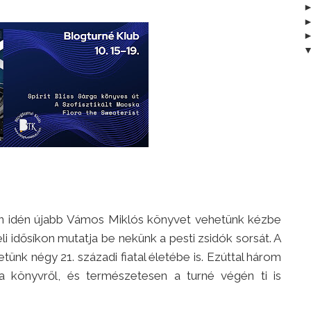
 idén újabb Vámos Miklós könyvet vehetünk kézbe
 idősíkon mutatja be nekünk a pesti zsidók sorsát. A
etünk négy 21. századi fiatal életébe is. Ezúttal három
 könyvről, és természetesen a turné végén ti is