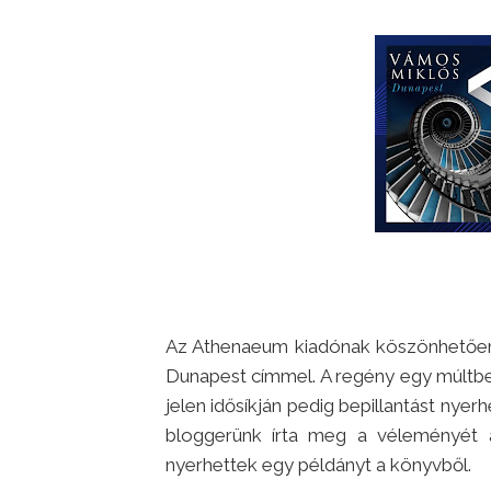
Az Athenaeum kiadónak köszönhetően
Dunapest címmel. A regény egy múltbeli
jelen idősíkján pedig bepillantást nyerh
bloggerünk írta meg a véleményét a
nyerhettek egy példányt a könyvből.