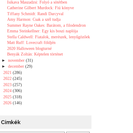
Isikava Maszadzsi: Folyó a sötétben
Catherine Gilbert Murdock: Fiú könyve
Tiffany Schmidt: Randi Darcyval
Amy Harmon: Csak a szél tudja
Summer Rayne Oakes: Barátom, a filodendron
Emma Steinkellner: Egy ​kis boszi naplója
Stella Caldwell: Fiatalok, ​merészek, lenyűgözőek
Matt Ruff: Lovecraft földjén
2020 Halloween blogturné
Benyák Zoltán: Képtelen történet
►
november
(31)
►
december
(29)
►
2021
(286)
►
2022
(245)
►
2023
(257)
►
2024
(306)
►
2025
(318)
►
2026
(146)
Címkék