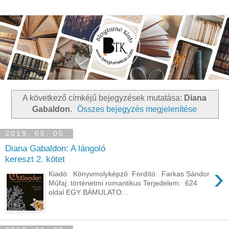
A következő címkéjű bejegyzések mutatása:
Diana
Gabaldon
.
Összes bejegyzés megjelenítése
2019. 05. 05.
Diana Gabaldon: A lángoló
kereszt 2. kötet
›
Kiadó: Könyvmolyképző Fordító: Farkas Sándor
Műfaj: történetmi romantikus Terjedelem: 624
oldal EGY ​BÁMULATO...