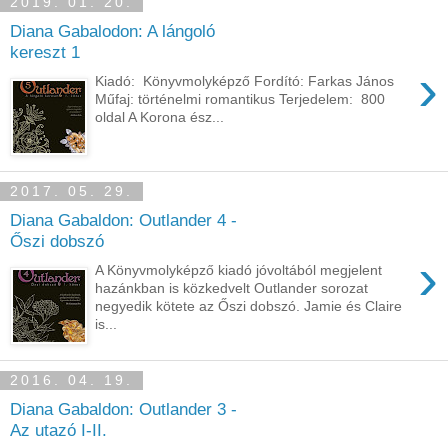
2019. 01. 20.
Diana Gabalodon: A lángoló
kereszt 1
›
Kiadó: Könyvmolyképző Fordító: Farkas János
Műfaj: történelmi romantikus Terjedelem: 800
oldal A Korona ész...
2017. 05. 29.
Diana Gabaldon: Outlander 4 -
Őszi dobszó
›
A Könyvmolyképző kiadó jóvoltából megjelent
hazánkban is közkedvelt Outlander sorozat
negyedik kötete az Őszi dobszó. Jamie és Claire
is...
2016. 04. 19.
Diana Gabaldon: Outlander 3 -
Az utazó I-II.