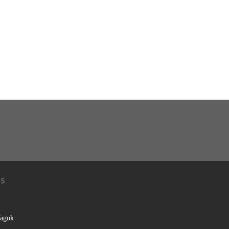
KS
agok