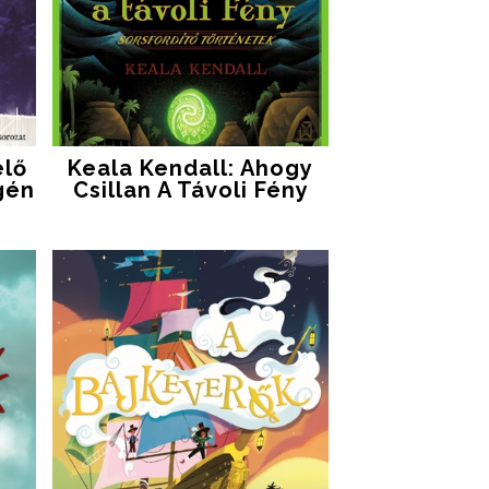
élő
Keala Kendall: Ahogy
gén
Csillan A Távoli Fény