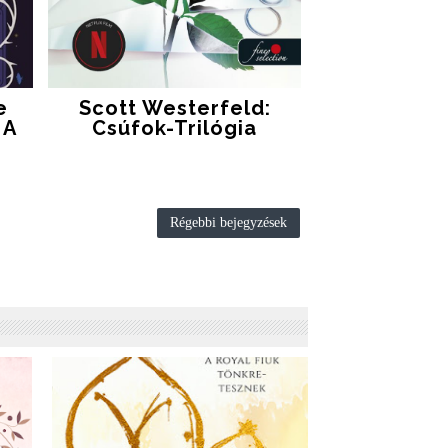
e
Scott Westerfeld:
 A
Csúfok-Trilógia
Régebbi bejegyzések