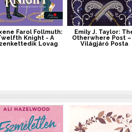
xene Farol Follmuth:
Emily J. Taylor: Th
Twelfth Knight - A
Otherwhere Post –
izenkettedik Lovag
Világjáró Posta