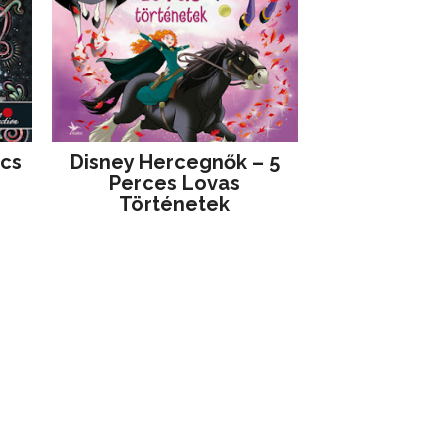
jcs
Disney ​Hercegnők – 5
Perces Lovas
Történetek