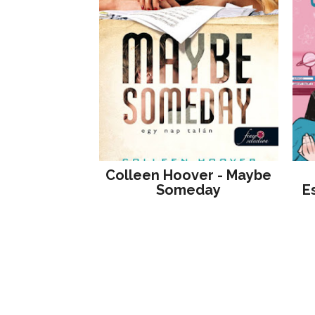
Colleen Hoover - Maybe
Someday
E