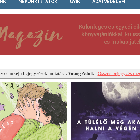
NK
NEKÜNK ÍRTÁTOK
GYIK
ADATVÉDELEM
ző címkéjű bejegyzések mutatása:
Young Adult
.
Összes bejegyzés meg