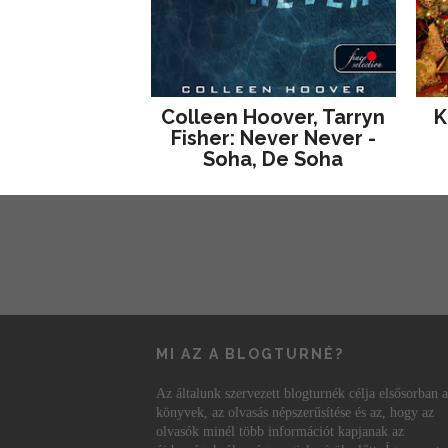
Colleen Hoover, Tarryn
K
Fisher: Never Never -
Soha, De Soha
MI AZ A BLOGTURNÉ?
Az általunk szervezett blogturnék célja elsősorban a
könyvek, az olvasás népszerűsítése és az, hogy az
olvasók minél több információt kapjanak az