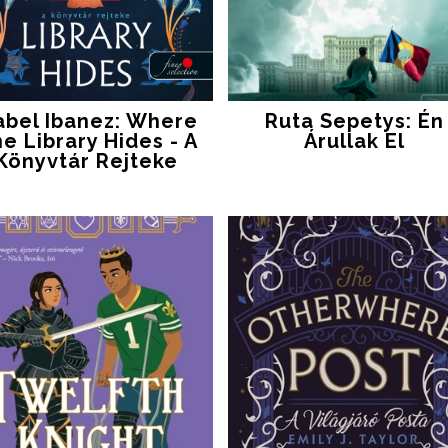
abel Ibanez: Where
Ruta Sepetys: Én
e Library Hides - A
Árullak El
Könyvtár Rejteke