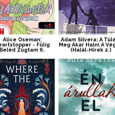
Alice Oseman:
Adam Silvera: A ​túl
eartstopper - Fülig
Meg Akar Halni A Vé
Beléd Zúgtam 6.
(Halál-Hírek 2.)