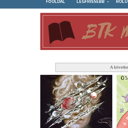
FŐOLDAL
LEGFRISSEBB
RÓLU
A követke