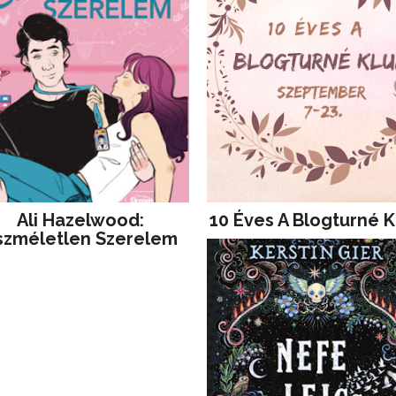
Ali Hazelwood:
10 Éves A Blogturné K
szméletlen Szerelem