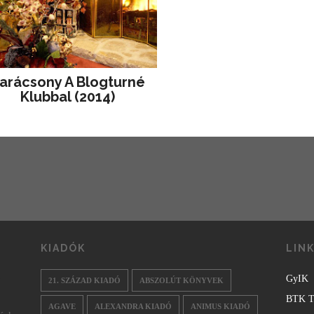
arácsony A Blogturné
Klubbal (2014)
KIADÓK
LIN
GyIK
21. SZÁZAD KIADÓ
ABSZOLÚT KÖNYVEK
BTK T
AGAVE
ALEXANDRA KIADÓ
ANIMUS KIADÓ