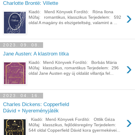
Charlotte Brontë: Villette
›
Kiadó: Menő Könyvek Fordító: Róna Ilona
Műfaj: romantikus, klasszikus Terjedelem: 592
oldal A magány és elszigeteltség, valamint a ...
2023. 09. 08.
Jane Austen: A ​klastrom titka
›
Kiadó: Menő Könyvek Fordító: Borbás Mária
Műfaj: klasszikus, romantikus Terjedelem: 296
oldal Jane Austen egy új oldalát villantja fel...
2023. 04. 16.
Charles Dickens: Copperfield ​
Dávid + Nyereményjáték
›
Kiadó: Menő Könyvek Fordító: Ottlik Géza
Műfaj: klasszikus, fejlődésregény Terjedelem:
544 oldal Copperfield Dávid kora gyermekévei...