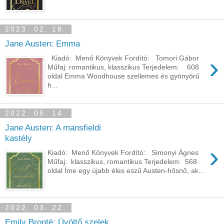
2023. 02. 18.
Jane Austen: Emma
›
Kiadó: Menő Könyvek Fordító: Tomori Gábor
Műfaj: romantikus, klasszikus Terjedelem: 608
oldal Emma Woodhouse szellemes és gyönyörű
h...
2022. 05. 14.
Jane Austen: A ​mansfieldi
kastély
›
Kiadó: Menő Könyvek Fordító: Simonyi Ágnes
Műfaj: klasszikus, romantikus Terjedelem: 568
oldal Íme egy újabb éles eszű Austen-hősnő, ak...
2022. 03. 22.
Emily Brontë: Üvöltő ​szelek