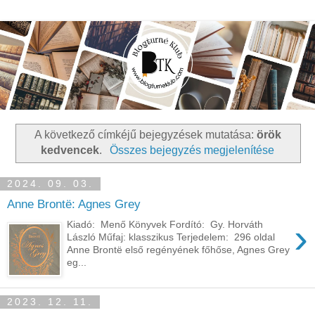
A következő címkéjű bejegyzések mutatása:
örök
kedvencek
.
Összes bejegyzés megjelenítése
2024. 09. 03.
Anne Brontë: Agnes Grey
›
Kiadó: Menő Könyvek Fordító: Gy. Horváth
László Műfaj: klasszikus Terjedelem: 296 oldal
Anne Brontë első regényének főhőse, Agnes Grey
eg...
2023. 12. 11.