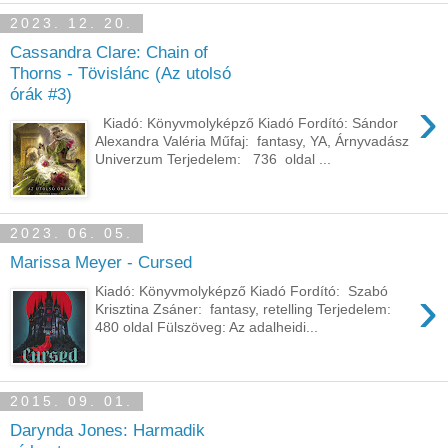
2023. 12. 20.
Cassandra Clare: Chain of
Thorns - Tövislánc (Az utolsó
órák #3)
›
Kiadó: Könyvmolyképző Kiadó Fordító: Sándor
Alexandra Valéria Műfaj: fantasy, YA, Árnyvadász
Univerzum Terjedelem: 736 oldal ...
2023. 06. 05.
Marissa Meyer - Cursed
›
Kiadó: Könyvmolyképző Kiadó Fordító: Szabó
Krisztina Zsáner: fantasy, retelling Terjedelem:
480 oldal Fülszöveg: Az ​adalheidi...
2015. 09. 01.
Darynda Jones: Harmadik