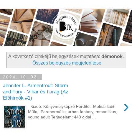
A következő címkéjű bejegyzések mutatása:
démonok
.
Összes bejegyzés megjelenítése
2024. 10. 02.
Jennifer L. Armentrout: Storm
and Fury - Vihar és harag (Az
Előhirnök #1)
›
Kiadó: Könyvmolyképző Fordító: Molnár Edit
Műfaj: Paranormális, urban fantasy, romantikus,
young adult Terjedelem: 440 oldal ...