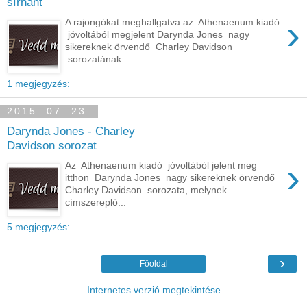
sírhant
›
A rajongókat meghallgatva az Athenaenum kiadó
jóvoltából megjelent Darynda Jones nagy
sikereknek örvendő Charley Davidson
sorozatának...
1 megjegyzés:
2015. 07. 23.
Darynda Jones - Charley
Davidson sorozat
›
Az Athenaenum kiadó jóvoltából jelent meg
itthon Darynda Jones nagy sikereknek örvendő
Charley Davidson sorozata, melynek
címszereplő...
5 megjegyzés:
›
Főoldal
Internetes verzió megtekintése