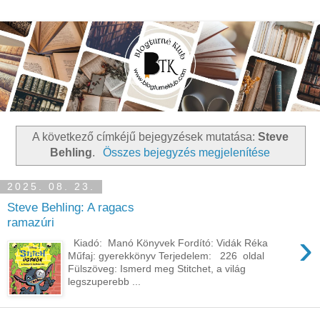
A következő címkéjű bejegyzések mutatása:
Steve
Behling
.
Összes bejegyzés megjelenítése
2025. 08. 23.
Steve Behling: A ragacs
ramazúri
›
Kiadó: Manó Könyvek Fordító: Vidák Réka
Műfaj: gyerekkönyv Terjedelem: 226 oldal
Fülszöveg: Ismerd meg Stitchet, a világ
legszuperebb ...