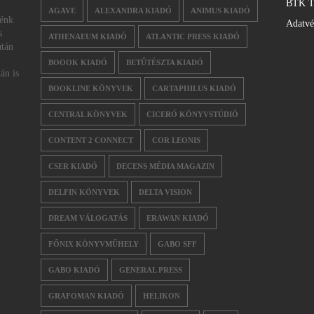
BTK T
AGAVE
ALEXANDRA KIADÓ
ANIMUS KIADÓ
nénk
Adatv
s
ATHENAEUM KIADÓ
ATLANTIC PRESS KIADÓ
után
BOOOK KIADÓ
BETŰTÉSZTA KIADÓ
án is
BOOKLINE KÖNYVEK
CARTAPHILUS KIADÓ
CENTRAL KÖNYVEK
CICERÓ KÖNYVSTÚDIÓ
CONTENT 2 CONNECT
COR LEONIS
CSER KIADÓ
DECENS MÉDIA MAGAZIN
DELFIN KÖNYVEK
DELTA VISION
DREAM VÁLOGATÁS
ERAWAN KIADÓ
FŐNIX KÖNYVMŰHELY
GABO SFF
GABO KIADÓ
GENERAL PRESS
GRAFOMAN KIADÓ
HELIKON