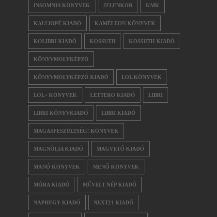
INSOMNIA KÖNYVEK
JELENKOR
KMK
KALLIOPÉ KIADÓ
KAMÉLEON KÖNYVEK
KOLIBRI KIADÓ
KOSSUTH
KOSSUTH KIADÓ
KÖNYVMOLYKÉPZŐ
KÖNYVMOLYKÉPZŐ KIADÓ
LOL KÖNYVEK
LOL+ KÖNYVEK
LETTERO KIADÓ
LIBRI
LIBRI KÖNYVKIADÓ
LIBRI KIADÓ
MAGASFESZÜLTSÉG! KÖNYVEK
MAGNÓLIA KIADÓ
MAGVETŐ KIADÓ
MANÓ KÖNYVEK
MENŐ KÖNYVEK
MÓRA KIADÓ
MŰVELT NÉP KIADÓ
NAPHEGY KIADÓ
NEXT21 KIADÓ