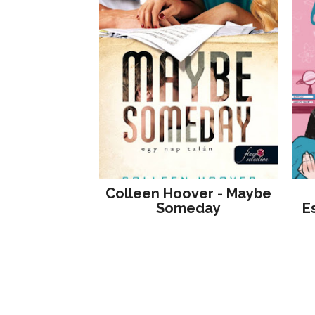
Colleen Hoover - Maybe
Someday
E