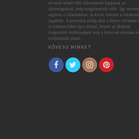
olvasók minél több információt kapjanak az
újdonságokról, még megjelenésük előtt. Így szeret
segíteni a választásban, és kicsit fokozni a várakozá
izgalmát. A posztokat pedig akár a könyv olvasása 
is érdemes lehet újra átfutni, hiszen az általunk
megosztott érdekességek még a könyvek olvasása ut
nyújthatnak pluszt.
KÖVESS MINKET