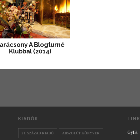
arácsony A Blogturné
Klubbal (2014)
KIADÓK
LIN
GyIK
21. SZÁZAD KIADÓ
ABSZOLÚT KÖNYVEK