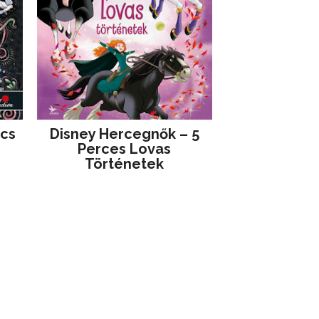
jcs
Disney ​Hercegnők – 5
Perces Lovas
Történetek