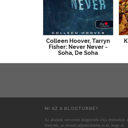
Colleen Hoover, Tarryn
K
Fisher: Never Never -
Soha, De Soha
MI AZ A BLOGTURNÉ?
Az általunk szervezett blogturnék célja elsősorban a
könyvek, az olvasás népszerűsítése és az, hogy az