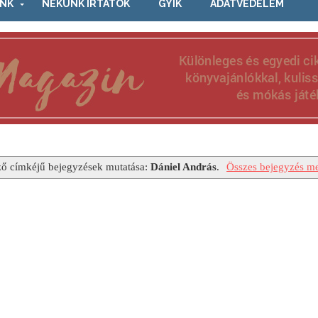
NK
NEKÜNK ÍRTÁTOK
GYIK
ADATVÉDELEM
ő címkéjű bejegyzések mutatása:
Dániel András
.
Összes bejegyzés me