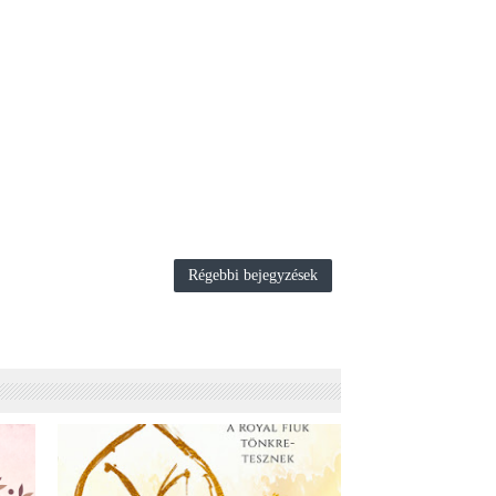
Régebbi bejegyzések