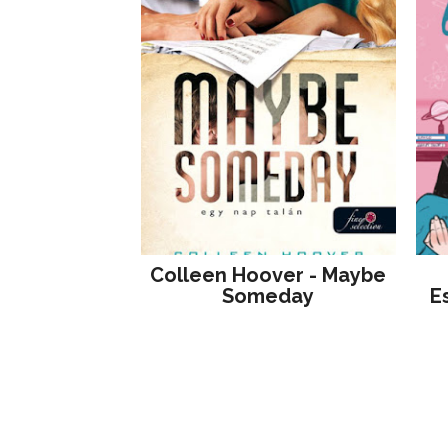
Colleen Hoover - Maybe
Someday
E