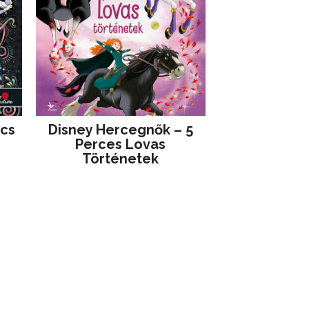
jcs
Disney ​Hercegnők – 5
Perces Lovas
Történetek