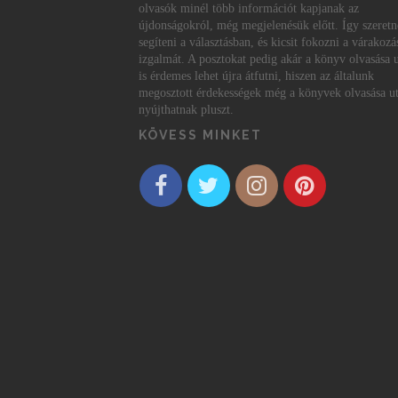
olvasók minél több információt kapjanak az
újdonságokról, még megjelenésük előtt. Így szeret
segíteni a választásban, és kicsit fokozni a várakozá
izgalmát. A posztokat pedig akár a könyv olvasása 
is érdemes lehet újra átfutni, hiszen az általunk
megosztott érdekességek még a könyvek olvasása ut
nyújthatnak pluszt.
KÖVESS MINKET