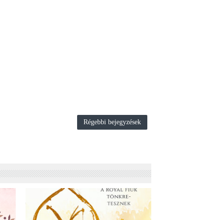
Régebbi bejegyzések