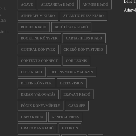
BTK T
AGAVE
ALEXANDRA KIADÓ
ANIMUS KIADÓ
nénk
Adatv
s
ATHENAEUM KIADÓ
ATLANTIC PRESS KIADÓ
után
BOOOK KIADÓ
BETŰTÉSZTA KIADÓ
án is
BOOKLINE KÖNYVEK
CARTAPHILUS KIADÓ
CENTRAL KÖNYVEK
CICERÓ KÖNYVSTÚDIÓ
CONTENT 2 CONNECT
COR LEONIS
CSER KIADÓ
DECENS MÉDIA MAGAZIN
DELFIN KÖNYVEK
DELTA VISION
DREAM VÁLOGATÁS
ERAWAN KIADÓ
FŐNIX KÖNYVMŰHELY
GABO SFF
GABO KIADÓ
GENERAL PRESS
GRAFOMAN KIADÓ
HELIKON