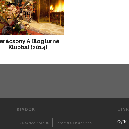
arácsony A Blogturné
Klubbal (2014)
KIADÓK
LIN
GyIK
21. SZÁZAD KIADÓ
ABSZOLÚT KÖNYVEK