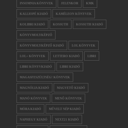
INSOMNIA KÖNYVEK
JELENKOR
KMK
KALLIOPÉ KIADÓ
KAMÉLEON KÖNYVEK
KOLIBRI KIADÓ
KOSSUTH
KOSSUTH KIADÓ
KÖNYVMOLYKÉPZŐ
KÖNYVMOLYKÉPZŐ KIADÓ
LOL KÖNYVEK
LOL+ KÖNYVEK
LETTERO KIADÓ
LIBRI
LIBRI KÖNYVKIADÓ
LIBRI KIADÓ
MAGASFESZÜLTSÉG! KÖNYVEK
MAGNÓLIA KIADÓ
MAGVETŐ KIADÓ
MANÓ KÖNYVEK
MENŐ KÖNYVEK
MÓRA KIADÓ
MŰVELT NÉP KIADÓ
NAPHEGY KIADÓ
NEXT21 KIADÓ