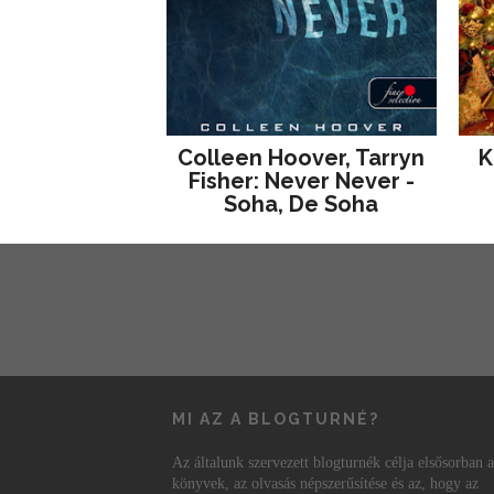
Colleen Hoover, Tarryn
K
Fisher: Never Never -
Soha, De Soha
MI AZ A BLOGTURNÉ?
Az általunk szervezett blogturnék célja elsősorban a
könyvek, az olvasás népszerűsítése és az, hogy az