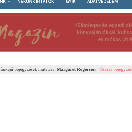
NK
NEKÜNK ÍRTÁTOK
GYIK
ADATVÉDELEM
címkéjű bejegyzések mutatása:
Margaret Rogerson
.
Összes bejegyzés