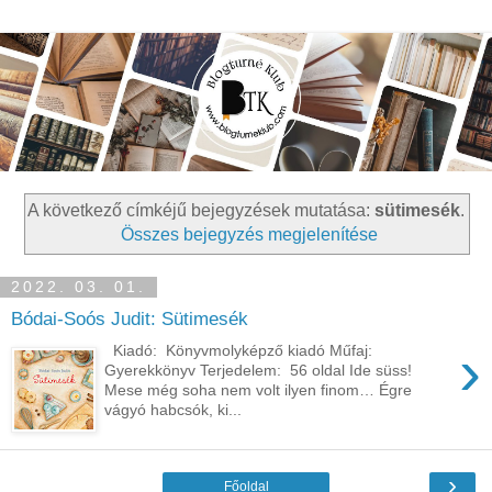
A következő címkéjű bejegyzések mutatása:
sütimesék
.
Összes bejegyzés megjelenítése
2022. 03. 01.
Bódai-Soós Judit: Sütimesék
›
Kiadó: Könyvmolyképző kiadó Műfaj:
Gyerekkönyv Terjedelem: 56 oldal Ide süss!
Mese még soha nem volt ilyen finom… Égre
vágyó habcsók, ki...
›
Főoldal