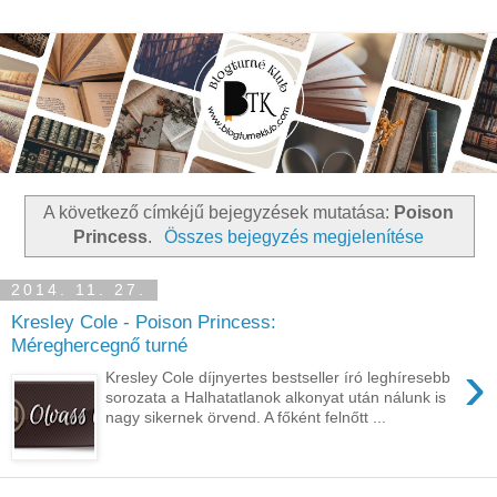
A következő címkéjű bejegyzések mutatása:
Poison
Princess
.
Összes bejegyzés megjelenítése
2014. 11. 27.
Kresley Cole - Poison Princess:
Méreghercegnő turné
›
Kresley Cole díjnyertes bestseller író leghíresebb
sorozata a Halhatatlanok alkonyat után nálunk is
nagy sikernek örvend. A főként felnőtt ...