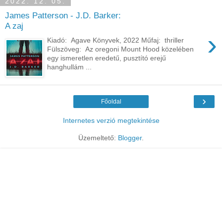
2022. 12. 05.
James Patterson - J.D. Barker:
A zaj
›
Kiadó: Agave Könyvek, 2022 Műfaj: thriller
Fülszöveg: Az ​oregoni Mount Hood közelében
egy ismeretlen eredetű, pusztító erejű
hanghullám ...
›
Főoldal
Internetes verzió megtekintése
Üzemeltető:
Blogger
.