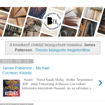
A következő címkéjű bejegyzések mutatása:
James
Patterson
.
Összes bejegyzés megjelenítése
2025. 09. 19.
James Patterson - Michael
Crichton: Kitörés
›
Kiadó: Trend Kiadó Műfaj: thriller Terjedelem:
408 oldal Fülszöveg: A Mauna Loa vulkán
kitörésére készülnek Hawaiin, és az előzetes s...