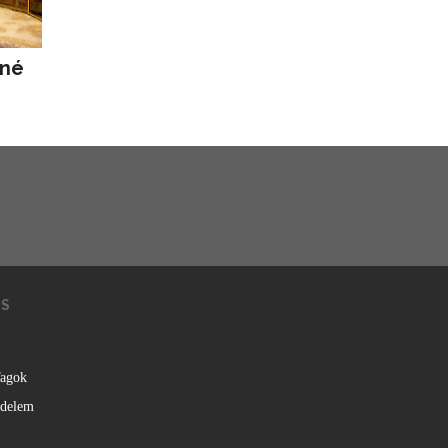
rné
KS
agok
édelem