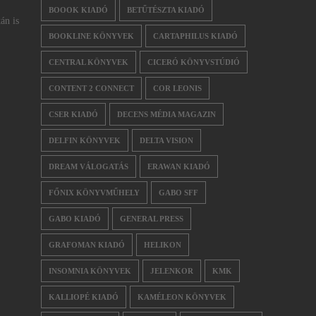
BOOOK KIADÓ
BETŰTÉSZTA KIADÓ
án is
BOOKLINE KÖNYVEK
CARTAPHILUS KIADÓ
CENTRAL KÖNYVEK
CICERÓ KÖNYVSTÚDIÓ
CONTENT 2 CONNECT
COR LEONIS
CSER KIADÓ
DECENS MÉDIA MAGAZIN
DELFIN KÖNYVEK
DELTA VISION
DREAM VÁLOGATÁS
ERAWAN KIADÓ
FŐNIX KÖNYVMŰHELY
GABO SFF
GABO KIADÓ
GENERAL PRESS
GRAFOMAN KIADÓ
HELIKON
INSOMNIA KÖNYVEK
JELENKOR
KMK
KALLIOPÉ KIADÓ
KAMÉLEON KÖNYVEK