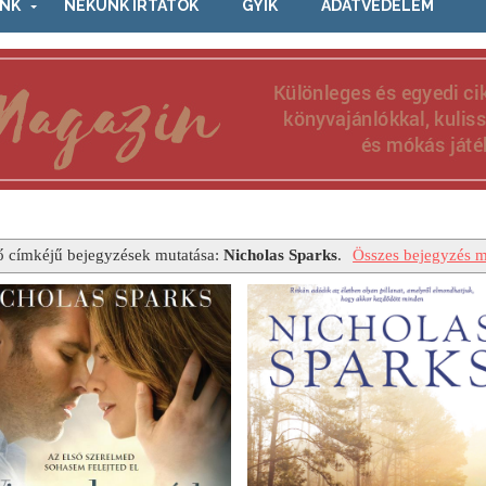
NK
NEKÜNK ÍRTÁTOK
GYIK
ADATVÉDELEM
ő címkéjű bejegyzések mutatása:
Nicholas Sparks
.
Összes bejegyzés m