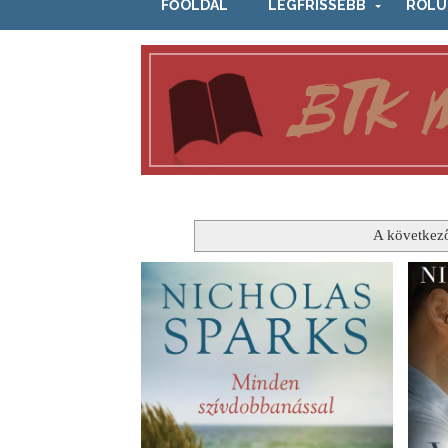
FŐOLDAL
LEGFRISSEBB
RÓLU
A következ