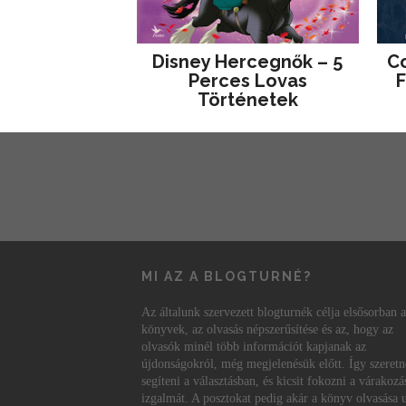
Disney ​Hercegnők – 5
Co
Perces Lovas
F
Történetek
MI AZ A BLOGTURNÉ?
Az általunk szervezett blogturnék célja elsősorban a
könyvek, az olvasás népszerűsítése és az, hogy az
olvasók minél több információt kapjanak az
újdonságokról, még megjelenésük előtt. Így szeret
segíteni a választásban, és kicsit fokozni a várakozá
izgalmát. A posztokat pedig akár a könyv olvasása 