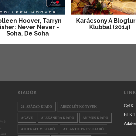
lleen Hoover, Tarryn
Karácsony A Blogtu
isher: Never Never -
Klubbal (2014)
Soha, De Soha
KIADÓK
LIN
GyIK
21. SZÁZAD KIADÓ
ABSZOLÚT KÖNYVEK
BTK T
AGAVE
ALEXANDRA KIADÓ
ANIMUS KIADÓ
nénk
Adatv
s
ATHENAEUM KIADÓ
ATLANTIC PRESS KIADÓ
után