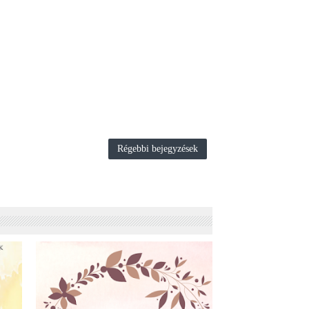
Régebbi bejegyzések