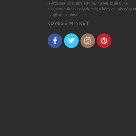
is érdemes lehet újra átfutni, hiszen az általunk
megosztott érdekességek még a könyvek olvasása ut
nyújthatnak pluszt.
KÖVESS MINKET