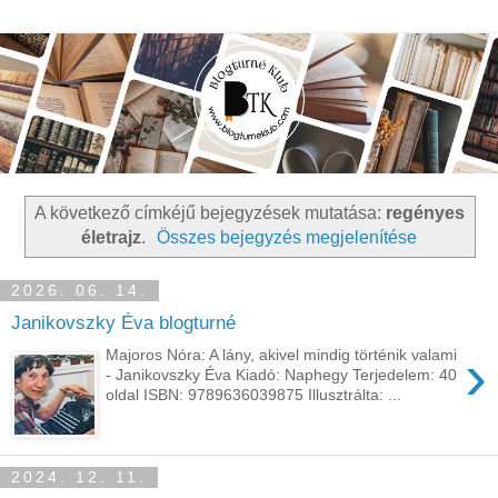
A következő címkéjű bejegyzések mutatása:
regényes
életrajz
.
Összes bejegyzés megjelenítése
2026. 06. 14.
Janikovszky Éva blogturné
›
Majoros Nóra: A lány, akivel mindig történik valami
- Janikovszky Éva Kiadó: Naphegy Terjedelem: 40
oldal ISBN: 9789636039875 Illusztrálta: ...
2024. 12. 11.