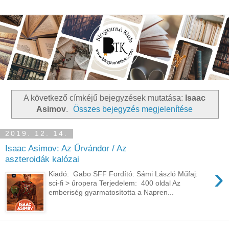
A következő címkéjű bejegyzések mutatása:
Isaac
Asimov
.
Összes bejegyzés megjelenítése
2019. 12. 14.
Isaac Asimov: Az Űrvándor / Az
aszteroidák kalózai
›
Kiadó: Gabo SFF Fordító: Sámi László Műfaj:
sci-fi > űropera Terjedelem: 400 oldal Az
emberiség gyarmatosította a Napren...