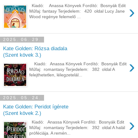
›
Kiadó: Anassa Könyvek Fordító: Bosnyák Edit
Műfaj: fantasy Terjedelem: 420 oldal Lucy Jane
Wood regénye felemelő ...
2025. 06. 29.
Kate Golden: Rózsa diadala
(Szent kövek 3.)
›
Kiadó: Anassa Könyvek Fordító: Bosnyák Edit
Műfaj: romantasy Terjedelem: 382 oldal A ​
felejthetetlen, lélegzetelál...
2025. 05. 24.
Kate Golden: Peridot ígérete
(Szent kövek 2.)
›
Kiadó: Anassa Könyvek Fordító: Bosnyák Edit
Műfaj: romantasy Terjedelem: 392 oldal A ​halál
próféciája. A remén...