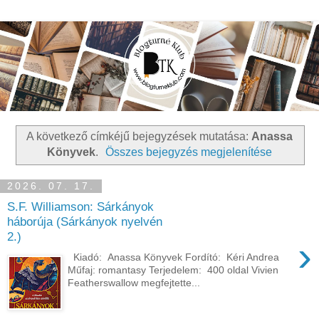
A következő címkéjű bejegyzések mutatása:
Anassa
Könyvek
.
Összes bejegyzés megjelenítése
2026. 07. 17.
S.F. Williamson: Sárkányok
háborúja (Sárkányok nyelvén
2.)
›
Kiadó: Anassa Könyvek Fordító: Kéri Andrea
Műfaj: romantasy Terjedelem: 400 oldal Vivien
Featherswallow megfejtette...