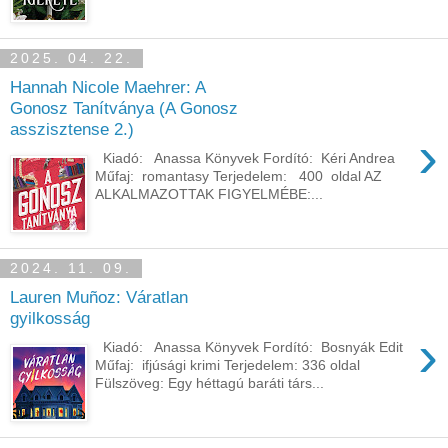
2025. 04. 22.
Hannah Nicole Maehrer: A
Gonosz Tanítványa (A Gonosz
asszisztense 2.)
›
Kiadó: Anassa Könyvek Fordító: Kéri Andrea
Műfaj: romantasy Terjedelem: 400 oldal AZ ​
ALKALMAZOTTAK FIGYELMÉBE:...
2024. 11. 09.
Lauren Muñoz: Váratlan
gyilkosság
›
Kiadó: Anassa Könyvek Fordító: Bosnyák Edit
Műfaj: ifjúsági krimi Terjedelem: 336 oldal
Fülszöveg: Egy héttagú baráti társ...