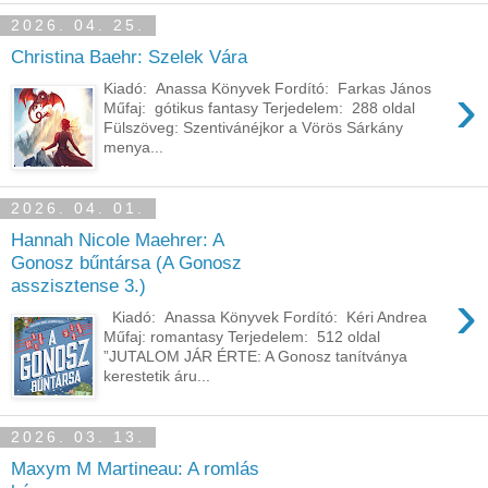
2026. 04. 25.
Christina Baehr: Szelek Vára
›
Kiadó: Anassa Könyvek Fordító: Farkas János
Műfaj: gótikus fantasy Terjedelem: 288 oldal
Fülszöveg: Szentivánéjkor a Vörös Sárkány
menya...
2026. 04. 01.
Hannah Nicole Maehrer: A
Gonosz bűntársa (A Gonosz
asszisztense 3.)
›
Kiadó: Anassa Könyvek Fordító: Kéri Andrea
Műfaj: romantasy Terjedelem: 512 oldal
”JUTALOM JÁR ÉRTE: A Gonosz tanítványa
kerestetik áru...
2026. 03. 13.
Maxym M Martineau: A romlás