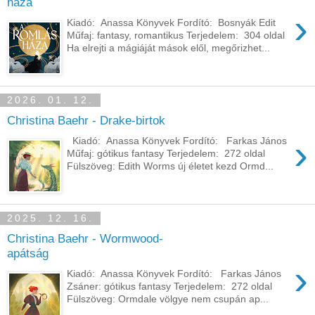
háza
›
Kiadó: Anassa Könyvek Fordító: Bosnyák Edit
Műfaj: fantasy, romantikus Terjedelem: 304 oldal
Ha elrejti a mágiáját mások elől, megőrizhet...
2026. 01. 12.
Christina Baehr - Drake-birtok
›
Kiadó: Anassa Könyvek Fordító: Farkas János
Műfaj: gótikus fantasy Terjedelem: 272 oldal
Fülszöveg: Edith Worms új életet kezd Ormd...
2025. 12. 16.
Christina Baehr - Wormwood-
apátság
›
Kiadó: Anassa Könyvek Fordító: Farkas János
Zsáner: gótikus fantasy Terjedelem: 272 oldal
Fülszöveg: Ormdale völgye nem csupán ap...