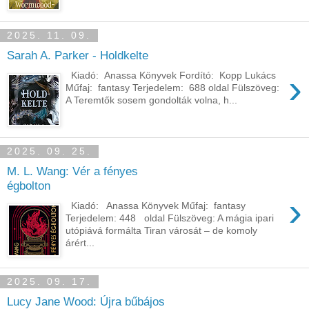
2025. 11. 09.
Sarah A. Parker - Holdkelte
›
Kiadó: Anassa Könyvek Fordító: Kopp Lukács
Műfaj: fantasy Terjedelem: 688 oldal Fülszöveg:
A Teremtők sosem gondolták volna, h...
2025. 09. 25.
M. L. Wang: Vér ​a fényes
égbolton
›
Kiadó: Anassa Könyvek Műfaj: fantasy
Terjedelem: 448 oldal Fülszöveg: A mágia ipari
utópiává formálta Tiran városát – de komoly
árért...
2025. 09. 17.
Lucy Jane Wood: Újra bűbájos