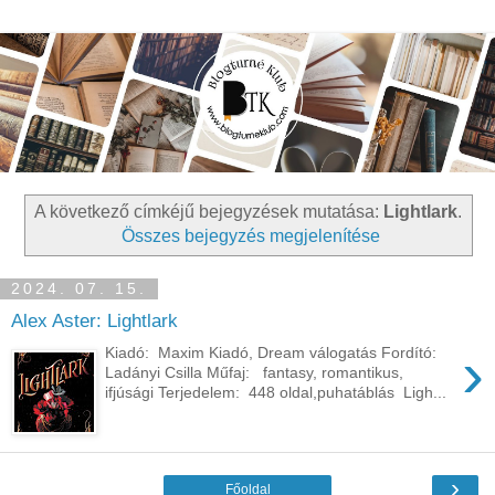
A következő címkéjű bejegyzések mutatása:
Lightlark
.
Összes bejegyzés megjelenítése
2024. 07. 15.
Alex Aster: Lightlark
›
Kiadó: Maxim Kiadó, Dream válogatás Fordító:
Ladányi Csilla Műfaj: fantasy, romantikus,
ifjúsági Terjedelem: 448 oldal,puhatáblás Ligh...
›
Főoldal