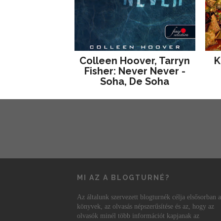
Colleen Hoover, Tarryn
K
Fisher: Never Never -
Soha, De Soha
MI AZ A BLOGTURNÉ?
Az általunk szervezett blogturnék célja elsősorban a
könyvek, az olvasás népszerűsítése és az, hogy az
olvasók minél több információt kapjanak az