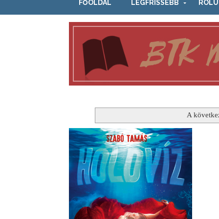
FŐOLDAL
LEGFRISSEBB
RÓLU
A követke