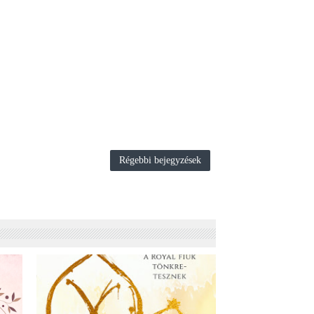
Régebbi bejegyzések