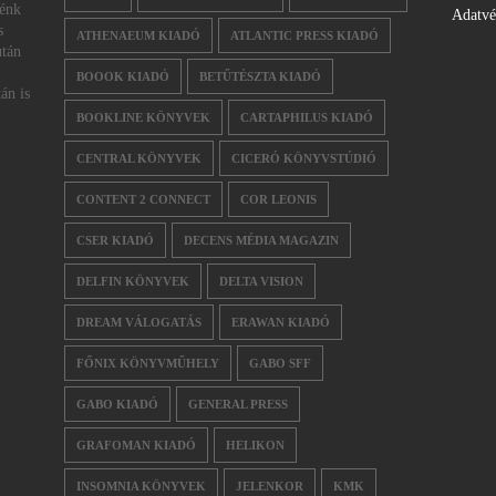
nénk
Adatv
s
ATHENAEUM KIADÓ
ATLANTIC PRESS KIADÓ
után
BOOOK KIADÓ
BETŰTÉSZTA KIADÓ
án is
BOOKLINE KÖNYVEK
CARTAPHILUS KIADÓ
CENTRAL KÖNYVEK
CICERÓ KÖNYVSTÚDIÓ
CONTENT 2 CONNECT
COR LEONIS
CSER KIADÓ
DECENS MÉDIA MAGAZIN
DELFIN KÖNYVEK
DELTA VISION
DREAM VÁLOGATÁS
ERAWAN KIADÓ
FŐNIX KÖNYVMŰHELY
GABO SFF
GABO KIADÓ
GENERAL PRESS
GRAFOMAN KIADÓ
HELIKON
INSOMNIA KÖNYVEK
JELENKOR
KMK