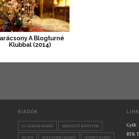
arácsony A Blogturné
Klubbal (2014)
KIADÓK
LIN
GyIK
21. SZÁZAD KIADÓ
ABSZOLÚT KÖNYVEK
BTK T
AGAVE
ALEXANDRA KIADÓ
ANIMUS KIADÓ