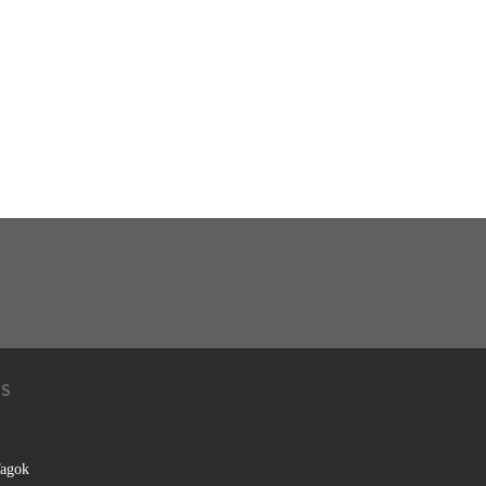
KS
agok