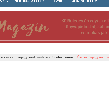
NK
NEKÜNK ÍRTÁTOK
GYIK
ADATVÉDELEM
ző címkéjű bejegyzések mutatása:
Szabó Tamás
.
Összes bejegyzés me