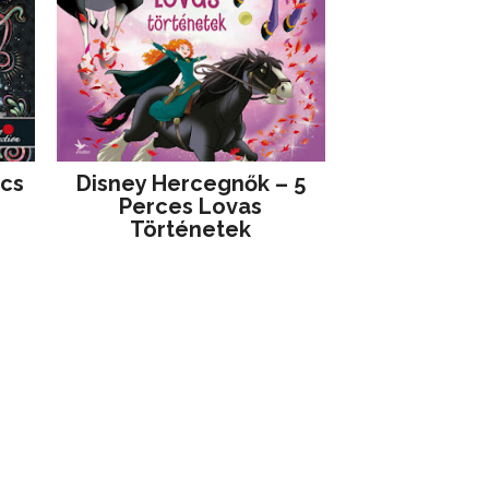
jcs
Disney ​Hercegnők – 5
Perces Lovas
Történetek