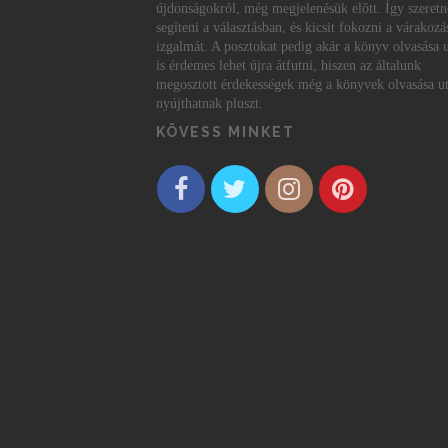
újdonságokról, még megjelenésük előtt. Így szeret
segíteni a választásban, és kicsit fokozni a várakozá
izgalmát. A posztokat pedig akár a könyv olvasása 
is érdemes lehet újra átfutni, hiszen az általunk
megosztott érdekességek még a könyvek olvasása ut
nyújthatnak pluszt.
KÖVESS MINKET