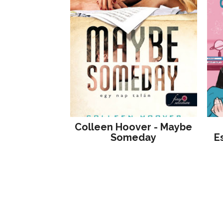
Colleen Hoover - Maybe
Someday
E