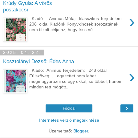
Krúdy Gyula: A vörös
postakocsi
›
Kiadó: Animus Műfaj: klasszikus Terjedelem:
208 oldal Kiadónk Könyvkincsek sorozatának
nem titkolt célja az, hogy friss né...
2025. 04. 22.
Kosztolányi Dezső: Édes Anna
›
Kiadó: Animus Terjedelem: 248 oldal
Fülszöveg: „...egy tettet nem lehet
megmagyarázni se egy okkal, se többel, hanem
minden tett mögött...
›
Főoldal
Internetes verzió megtekintése
Üzemeltető:
Blogger
.