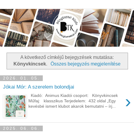
A következő címkéjű bejegyzések mutatása:
Könyvkincsek
.
Összes bejegyzés megjelenítése
2026. 01. 05.
Jókai Mór: A szerelem bolondjai
›
Kiadó: Animus Kiadói csoport: Könyvkincsek
Műfaj: klasszikus Terjedelem: 432 oldal „Egy
kevésbé ismert klubot akarok bemutatni – írj...
2025. 06. 06.