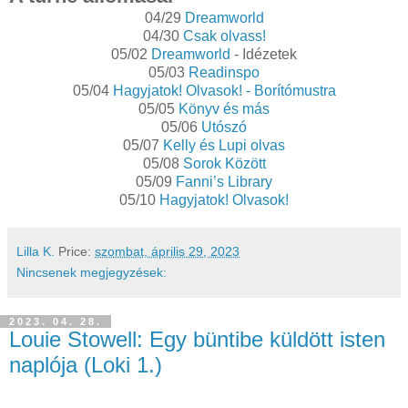
04/29
Dreamworld
04/30
Csak olvass!
05/02
Dreamworld
- Idézetek
05/03
Readinspo
05/04
Hagyjatok! Olvasok! - Borítómustra
05/05
Könyv és más
05/06
Utószó
05/07
Kelly és Lupi olvas
05/08
Sorok Között
05/09
Fanni’s Library
05/10
Hagyjatok! Olvasok!
Lilla K.
Price:
szombat, április 29, 2023
Nincsenek megjegyzések:
2023. 04. 28.
Louie Stowell: Egy ​büntibe küldött isten
naplója (Loki 1.)