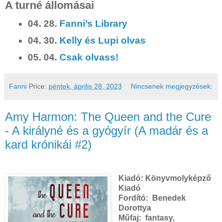
A turné állomásai
04. 28.
Fanni’s Library
04. 30.
Kelly és Lupi olvas
05. 04.
Csak olvass!
Fanni
Price:
péntek, április 28, 2023
Nincsenek megjegyzések:
Amy Harmon: The Queen and the Cure
- A királyné és a gyógyír (A madár és a
kard krónikái #2)
Kiadó:
Könyvmolyképző
Kiadó
Fordító:
Benedek
Dorottya
Műfaj: fantasy,