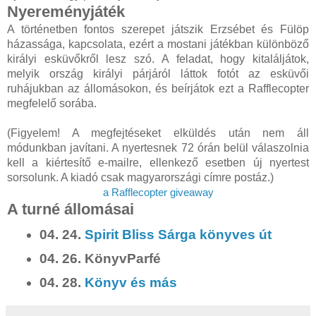
Nyereményjáték
A történetben fontos szerepet játszik Erzsébet és Fülöp
házassága, kapcsolata, ezért a mostani játékban különböző
királyi esküvőkről lesz szó. A feladat, hogy kitaláljátok,
melyik ország királyi párjáról láttok fotót az esküvői
ruhájukban az állomásokon, és beírjátok ezt a Rafflecopter
megfelelő sorába.
(Figyelem! A megfejtéseket elküldés után nem áll
módunkban javítani. A nyertesnek 72 órán belül válaszolnia
kell a kiértesítő e-mailre, ellenkező esetben új nyertest
sorsolunk. A kiadó csak magyarországi címre postáz.)
a Rafflecopter giveaway
A turné állomásai
04. 24.
Spirit Bliss Sárga könyves út
04. 26. KönyvParfé
04. 28.
Könyv és más