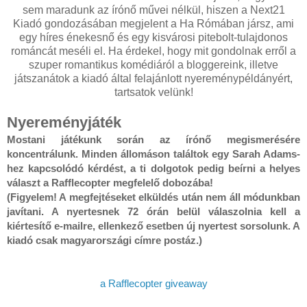
sem maradunk az írónő művei nélkül, hiszen a Next21
Kiadó gondozásában megjelent a Ha Rómában jársz, ami
egy híres énekesnő és egy kisvárosi pitebolt-tulajdonos
románcát meséli el. Ha érdekel, hogy mit gondolnak erről a
szuper romantikus komédiáról a bloggereink, illetve
játszanátok a kiadó által felajánlott nyereménypéldányért,
tartsatok velünk!
Nyereményjáték
Mostani játékunk során az írónő megismerésére 
koncentrálunk. Minden állomáson találtok egy Sarah Adams-
hez kapcsolódó kérdést, a ti dolgotok pedig beírni a helyes 
választ a Rafflecopter megfelelő dobozába!

(Figyelem! A megfejtéseket elküldés után nem áll módunkban 
javítani. A nyertesnek 72 órán belül válaszolnia kell a 
kiértesítő e-mailre, ellenkező esetben új nyertest sorsolunk. A 
kiadó csak magyarországi címre postáz.)
a Rafflecopter giveaway