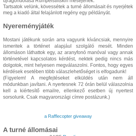
újragondolása Rumpelstiltskin meséjének.
Tartsatok velünk, kövessétek a turné állomásait és nyerjétek
meg a kiadó által felajánlott regény egy példányát.
Nyereményjáték
Mostani játékunk során arra vagyunk kíváncsiak, mennyire
ismeritek a történet alapjául szolgáló mesét. Minden
állomáson láthattok egy, az aranyfonó manóval vagy annak
történetével kapcsolatos kérdést, nektek pedig nincs más
dolgotok, mint helyesen megválaszolni. Fontos, hogy egyes
kérdések esetében több válaszlehetőséget is elfogadunk!
(Figyelem! A megfejtéseket elküldés után nem áll
módunkban javítani. A nyertesnek 72 órán belül válaszolnia
kell a kiértesítő emailre, ellenkező esetben új nyertest
sorsolunk. Csak magyarországi címre postázunk.)
a Rafflecopter giveaway
A turné állomásai