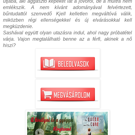
útjába, aki aggasztó képeket lát a jövőről, de a múltra nem
emlékszik. A nem kívánt adományával felvértezett,
bűntudattól szenvedő Kjell kelletlen megváltóvá válik,
miközben régi ellenségekkel és új elvárásokkal kell
megküzdenie.
Sashával együtt olyan utazásra indul, ahol nagy próbatétel
várja. Vajon megtalálható benne az a férfi, akinek a nő
hiszi?