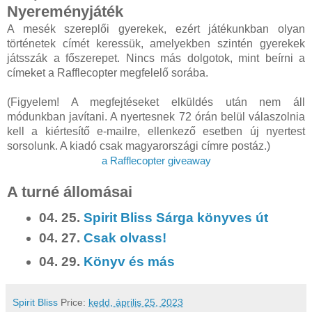
Nyereményjáték
A mesék szereplői gyerekek, ezért játékunkban olyan
történetek címét keressük, amelyekben szintén gyerekek
játsszák a főszerepet. Nincs más dolgotok, mint beírni a
címeket a Rafflecopter megfelelő sorába.
(Figyelem! A megfejtéseket elküldés után nem áll
módunkban javítani. A nyertesnek 72 órán belül válaszolnia
kell a kiértesítő e-mailre, ellenkező esetben új nyertest
sorsolunk. A kiadó csak magyarországi címre postáz.)
a Rafflecopter giveaway
A turné állomásai
04. 25.
Spirit Bliss Sárga könyves út
04. 27.
Csak olvass!
04. 29.
Könyv és más
Spirit Bliss
Price:
kedd, április 25, 2023