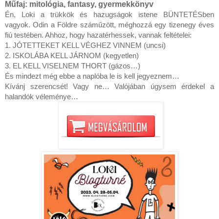
Műfaj: mitológia, fantasy, gyermekkönyv
Én, Loki a trükkök és hazugságok istene BÜNTETÉSben 
vagyok. Odin a Földre száműzött, méghozzá egy tizenegy éves 
fiú testében. Ahhoz, hogy hazatérhessek, vannak feltételei:

1. JÓTETTEKET KELL VÉGHEZ VINNEM (uncsi)

2. ISKOLÁBA KELL JÁRNOM (kegyetlen)

3. EL KELL VISELNEM THORT (gázos…)

És mindezt még ebbe a naplóba le is kell jegyeznem…

Kívánj szerencsét! Vagy ne… Valójában úgysem érdekel a 