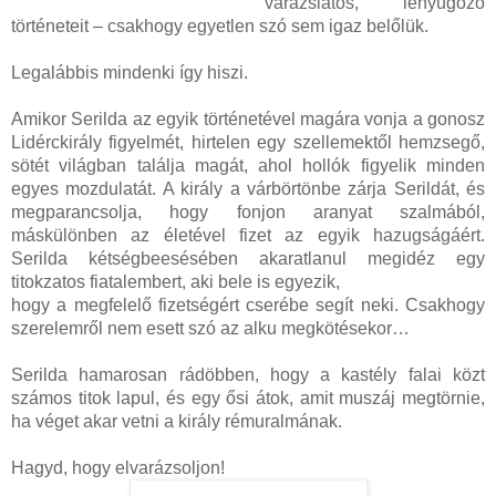
varázslatos, lenyűgöző
történeteit – csakhogy egyetlen szó sem igaz belőlük.
Legalábbis mindenki így hiszi.
Amikor Serilda az egyik történetével magára vonja a gonosz
Lidérckirály figyelmét, hirtelen egy szellemektől hemzsegő,
sötét világban találja magát, ahol hollók figyelik minden
egyes mozdulatát. A király a várbörtönbe zárja Serildát, és
megparancsolja, hogy fonjon aranyat szalmából,
máskülönben az életével fizet az egyik hazugságáért.
Serilda kétségbeesésében akaratlanul megidéz egy
titokzatos fiatalembert, aki bele is egyezik,
hogy a megfelelő fizetségért cserébe segít neki. Csakhogy
szerelemről nem esett szó az alku megkötésekor…
Serilda hamarosan rádöbben, hogy a kastély falai közt
számos titok lapul, és egy ősi átok, amit muszáj megtörnie,
ha véget akar vetni a király rémuralmának.
Hagyd, hogy elvarázsoljon!