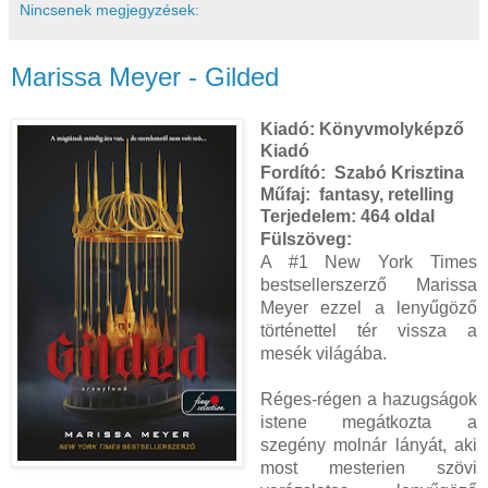
Nincsenek megjegyzések:
Marissa Meyer - Gilded
Kiadó:
Könyvmolyképző
Kiadó
Fordító: Szabó Krisztina
Műfaj: fantasy, retelling
Terjedelem:
464 oldal
Fülszöveg:
A ​#1 New York Times
bestsellerszerző Marissa
Meyer ezzel a lenyűgöző
történettel tér vissza a
mesék világába.
Réges-régen a hazugságok
istene megátkozta a
szegény molnár lányát, aki
most mesterien szövi