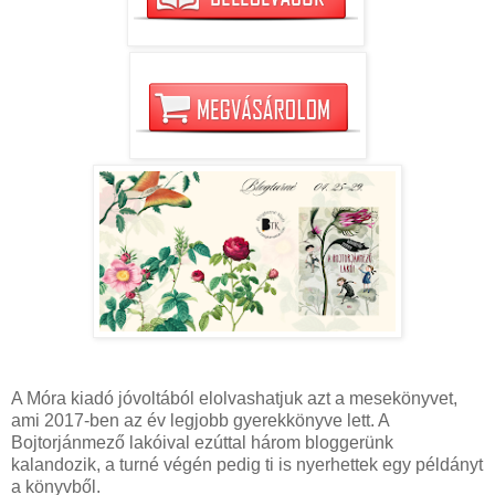
A Móra kiadó jóvoltából elolvashatjuk azt a mesekönyvet,
ami 2017-ben az év legjobb gyerekkönyve lett. A
Bojtorjánmező lakóival ezúttal három bloggerünk
kalandozik, a turné végén pedig ti is nyerhettek egy példányt
a könyvből.