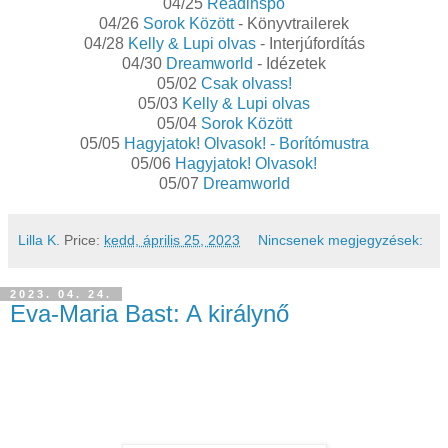
04/25
Readinspo
04/26
Sorok Között
- Könyvtrailerek
04/28
Kelly & Lupi olvas
- Interjúfordítás
04/30
Dreamworld
- Idézetek
05/02
Csak olvass!
05/03
Kelly & Lupi olvas
05/04
Sorok Között
05/05
Hagyjatok! Olvasok! - Borítómustra
05/06
Hagyjatok! Olvasok!
05/07
Dreamworld
Lilla K.
Price:
kedd, április 25, 2023
Nincsenek megjegyzések:
2023. 04. 24.
Eva-Maria Bast: A királynő