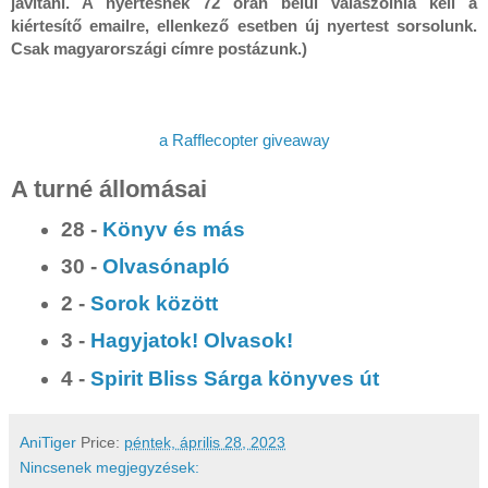
javítani. A nyertesnek 72 órán belül válaszolnia kell a 
kiértesítő emailre, ellenkező esetben új nyertest sorsolunk. 
a Rafflecopter giveaway
A turné állomásai
28 -
Könyv és más
30 -
Olvasónapló
2 -
Sorok között
3 -
Hagyjatok! Olvasok!
4 -
Spirit Bliss Sárga könyves út
AniTiger
Price:
péntek, április 28, 2023
Nincsenek megjegyzések: