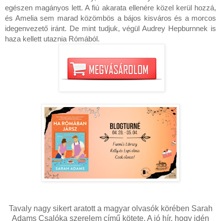
egészen magányos lett. A fiú akarata ellenére közel kerül hozzá, 
és Amelia sem marad közömbös a bájos kisváros és a morcos 
idegenvezető iránt. De mint tudjuk, végül Audrey Hepburnnek is 
haza kellett utaznia Rómából.
Tavaly nagy sikert aratott a magyar olvasók körében Sarah
Adams Csalóka szerelem című kötete. A jó hír, hogy idén