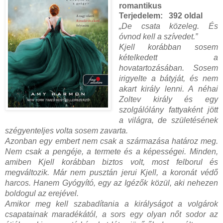
romantikus
Terjedelem:
392 oldal
„De ​csata közeleg. És
óvnod kell a szívedet.”
Kjell korábban sosem
kételkedett a
hovatartozásában. Sosem
irigyelte a bátyját, és nem
akart király lenni. A néhai
Zoltev király és egy
szolgálólány fattyaként jött
a világra, de születésének
szégyenteljes volta sosem zavarta.
Azonban egy embert nem csak a származása határoz meg.
Nem csak a pengéje, a termete és a képességei. Minden,
amiben Kjell korábban biztos volt, most felborul és
megváltozik. Már nem pusztán jerui Kjell, a koronát védő
harcos. Hanem Gyógyító, egy az Igézők közül, aki nehezen
boldogul az erejével.
Amikor meg kell szabadítania a királyságot a volgárok
csapatainak maradékától, a sors egy olyan nőt sodor az