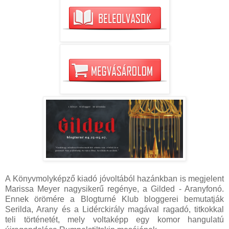
A Könyvmolyképző kiadó jóvoltából hazánkban is megjelent
Marissa Meyer nagysikerű regénye, a Gilded - Aranyfonó.
Ennek örömére a Blogturné Klub bloggerei bemutatják
Serilda, Arany és a Lidérckirály magával ragadó, titkokkal
teli történetét, mely voltaképp egy komor hangulatú