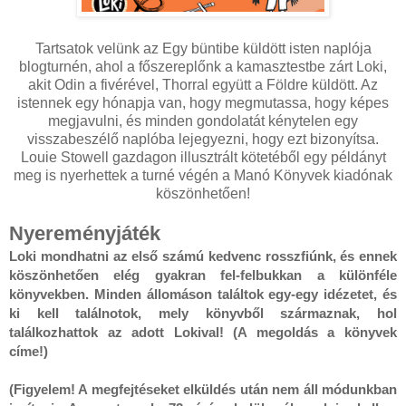
Tartsatok velünk az Egy büntibe küldött isten naplója
blogturnén, ahol a főszereplőnk a kamasztestbe zárt Loki,
akit Odin a fivérével, Thorral együtt a Földre küldött. Az
istennek egy hónapja van, hogy megmutassa, hogy képes
megjavulni, és minden gondolatát kénytelen egy
visszabeszélő naplóba lejegyezni, hogy ezt bizonyítsa.
Louie Stowell gazdagon illusztrált kötetéből egy példányt
meg is nyerhettek a turné végén a Manó Könyvek kiadónak
köszönhetően!
Nyereményjáték
Loki mondhatni az első számú kedvenc rosszfiúnk, és ennek 
köszönhetően elég gyakran fel-felbukkan a különféle 
könyvekben. Minden állomáson találtok egy-egy idézetet, és 
ki kell találnotok, mely könyvből származnak, hol 
találkozhattok az adott Lokival! (A megoldás a könyvek 
címe!)

(Figyelem! A megfejtéseket elküldés után nem áll módunkban 