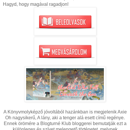
Hagyd, hogy magával ragadjon!
A Könyvmolyképző jóvoltából hazánkban is megjelenik Axie
Oh nagysikerű, A lány, aki a tenger alá esett című regénye.
Ennek örömére a Blogturné Klub bloggerei bemutatják ezt a
különleges és szívet melengető történetet, melynek