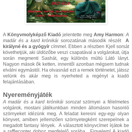
A
Könyvmolyképző Kiadó
jelentette meg
Amy Harmon
:
A
madár és a kard krónikái
sorozatának második részét
A
királyné és a gyógyír
címmel. Ebben a részben Kjell sorsát
követhetjük, aki üldözőbe veszi csapatával a volgárokat, útja
során megmenti Sashát, egy különös múltú Látó lányt.
Nagyon mások ők ketten, innentől azonban mégsem tudnak
elválni egymástól. Ha olvasnád ezt a remek történetet, játssz
velünk és akár meg is nyerheted a regényt a kiadó
felajánlásában.
Nyereményjáték
A madár és a kard krónikái sorozat
szörnyei a félelmetes
volgárok, mostani játékunkban minden állomáson hasonló
szörnyeket idézünk meg. A feladat keresni egy-egy olyan
könyvet, amiben jellemzően szörnyetegként szerepelnek a
megadott fantasy lények. A választott könyvcímet írjátok be
a rafflecopter doboz megfelelő sorába. Figyelem! A kiadó