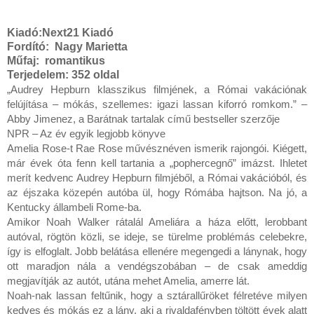
Kiadó:
Next21 Kiadó
Fordító:
Nagy Marietta
Műfaj:
romantikus
Terjedelem:
352 oldal
„Audrey Hepburn klasszikus filmjének, a Római vakációnak 
felújítása – mókás, szellemes: igazi lassan kiforró romkom.” – 
Abby Jimenez, a Barátnak tartalak című bestseller szerzője

NPR – Az év egyik legjobb könyve

Amelia Rose-t Rae Rose művésznéven ismerik rajongói. Kiégett, 
már évek óta fenn kell tartania a „pophercegnő” imázst. Ihletet 
merít kedvenc Audrey Hepburn filmjéből, a Római vakációból, és 
az éjszaka közepén autóba ül, hogy Rómába hajtson. Na jó, a 
Kentucky állambeli Rome-ba.

Amikor Noah Walker rátalál Ameliára a háza előtt, lerobbant 
autóval, rögtön közli, se ideje, se türelme problémás celebekre, 
így is elfoglalt. Jobb belátása ellenére megengedi a lánynak, hogy 
ott maradjon nála a vendégszobában – de csak ameddig 
megjavítják az autót, utána mehet Amelia, amerre lát.

Noah-nak lassan feltűnik, hogy a sztárallűröket félretéve milyen 
kedves és mókás ez a lány, aki a rivaldafényben töltött évek alatt 