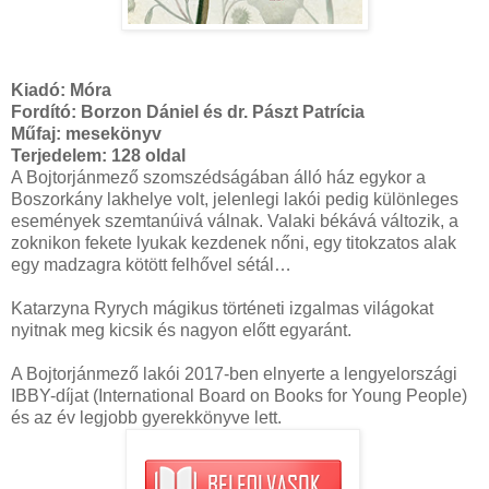
Kiadó:
Móra
Fordító: Borzon Dániel és dr. Pászt Patrícia
Műfaj: mesekönyv
Terjedelem:
128 oldal
A Bojtorjánmező szomszédságában álló ház egykor a
Boszorkány lakhelye volt, jelenlegi lakói pedig különleges
események szemtanúivá válnak. Valaki békává változik, a
zoknikon fekete lyukak kezdenek nőni, egy titokzatos alak
egy madzagra kötött felhővel sétál…
Katarzyna Ryrych mágikus történeti izgalmas világokat
nyitnak meg kicsik és nagyon előtt egyaránt.
A Bojtorjánmező lakói 2017-ben elnyerte a lengyelországi
IBBY-díjat (International Board on Books for Young People)
és az év legjobb gyerekkönyve lett.