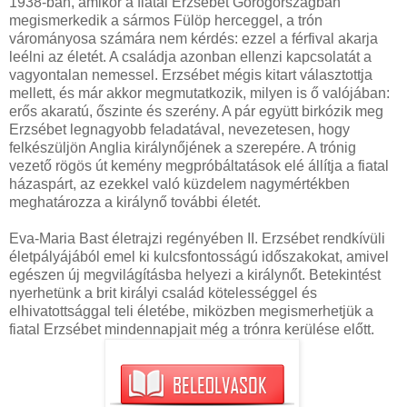
1938-ban, amikor a fiatal Erzsébet Görögországban
megismerkedik a sármos Fülöp herceggel, a trón
várományosa számára nem kérdés: ezzel a férfival akarja
leélni az életét. A családja azonban ellenzi kapcsolatát a
vagyontalan nemessel. Erzsébet mégis kitart választottja
mellett, és már akkor megmutatkozik, milyen is ő valójában:
erős akaratú, őszinte és szerény. A pár együtt birkózik meg
Erzsébet legnagyobb feladatával, nevezetesen, hogy
felkészüljön Anglia királynőjének a szerepére. A trónig
vezető rögös út kemény megpróbáltatások elé állítja a fiatal
házaspárt, az ezekkel való küzdelem nagymértékben
meghatározza a királynő további életét.
Eva-Maria Bast életrajzi regényében II. Erzsébet rendkívüli
életpályájából emel ki kulcsfontosságú időszakokat, amivel
egészen új megvilágításba helyezi a királynőt. Betekintést
nyerhetünk a brit királyi család kötelességgel és
elhivatottsággal teli életébe, miközben megismerhetjük a
fiatal Erzsébet mindennapjait még a trónra kerülése előtt.