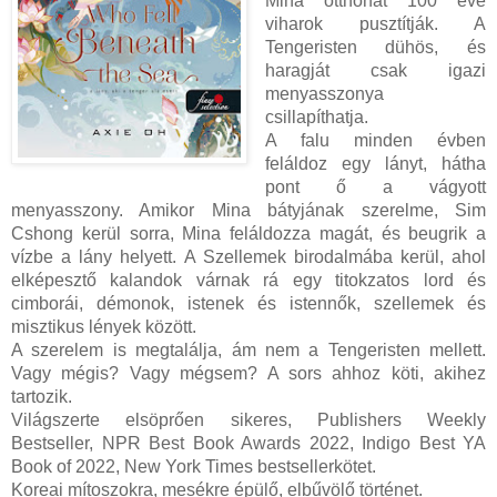
Mina otthonát 100 éve
viharok pusztítják. A
Tengeristen dühös, és
haragját csak igazi
menyasszonya
csillapíthatja.
A falu minden évben
feláldoz egy lányt, hátha
pont ő a vágyott
menyasszony. Amikor Mina bátyjának szerelme, Sim
Cshong kerül sorra, Mina feláldozza magát, és beugrik a
vízbe a lány helyett. A Szellemek birodalmába kerül, ahol
elképesztő kalandok várnak rá egy titokzatos lord és
cimborái, démonok, istenek és istennők, szellemek és
misztikus lények között.
A szerelem is megtalálja, ám nem a Tengeristen mellett.
Vagy mégis? Vagy mégsem? A sors ahhoz köti, akihez
tartozik.
Világszerte elsöprően sikeres, Publishers Weekly
Bestseller, NPR Best Book Awards 2022, Indigo Best YA
Book of 2022, New York Times bestsellerkötet.
Koreai mítoszokra, mesékre épülő, elbűvölő történet.