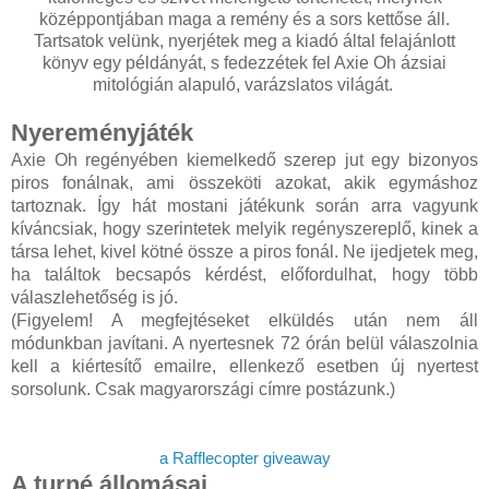
középpontjában maga a remény és a sors kettőse áll.
Tartsatok velünk, nyerjétek meg a kiadó által felajánlott
könyv egy példányát, s fedezzétek fel Axie Oh ázsiai
mitológián alapuló, varázslatos világát.
Nyereményjáték
Axie Oh regényében kiemelkedő szerep jut egy bizonyos
piros fonálnak, ami összeköti azokat, akik egymáshoz
tartoznak. Így hát mostani játékunk során arra vagyunk
kíváncsiak, hogy szerintetek melyik regényszereplő, kinek a
társa lehet, kivel kötné össze a piros fonál. Ne ijedjetek meg,
ha találtok becsapós kérdést, előfordulhat, hogy több
válaszlehetőség is jó.
(Figyelem! A megfejtéseket elküldés után nem áll
módunkban javítani. A nyertesnek 72 órán belül válaszolnia
kell a kiértesítő emailre, ellenkező esetben új nyertest
sorsolunk. Csak magyarországi címre postázunk.)
a Rafflecopter giveaway
A turné állomásai