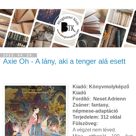
2023. 04. 29.
Axie Oh - A lány, aki a tenger alá esett
Kiadó:
Könyvmolyképző
Kiadó
Fordító: Neset Adrienn
Zsáner: fantasy,
népmese-adaptáció
Terjedelem:
312 oldal
Fülszöveg:
A végzet nem téved.