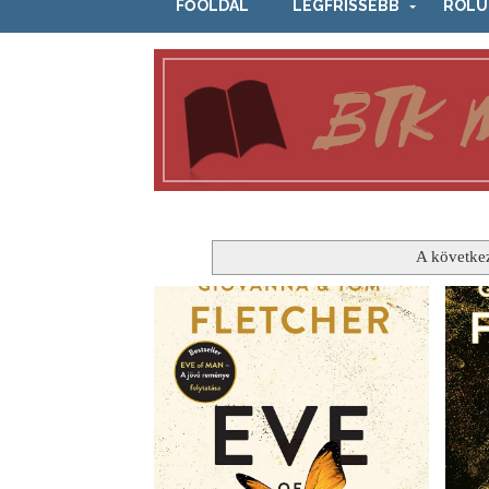
FŐOLDAL
LEGFRISSEBB
RÓLU
A követke