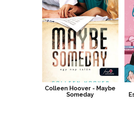
Colleen Hoover - Maybe
Someday
E