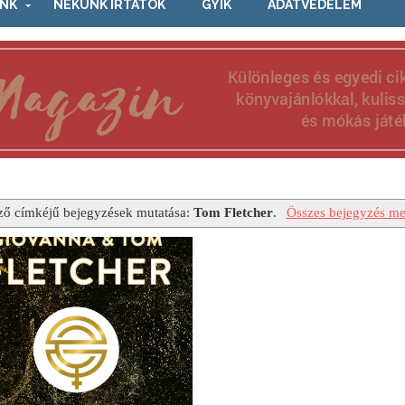
NK
NEKÜNK ÍRTÁTOK
GYIK
ADATVÉDELEM
ző címkéjű bejegyzések mutatása:
Tom Fletcher
.
Összes bejegyzés me