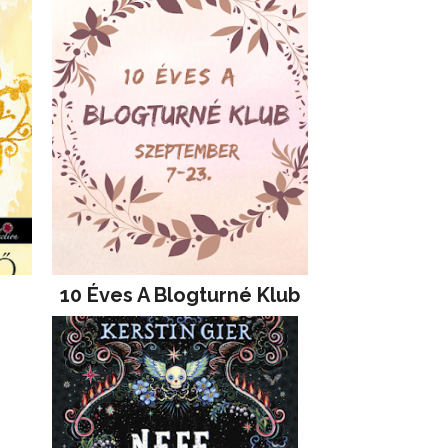
10 Éves A Blogturné Klub