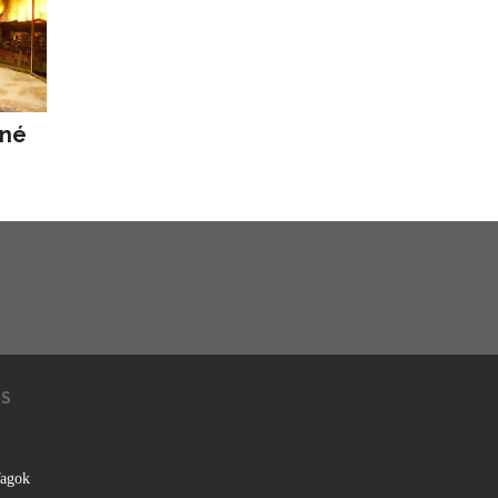
rné
KS
agok