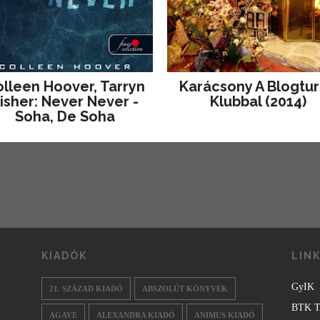
lleen Hoover, Tarryn
Karácsony A Blogtu
isher: Never Never -
Klubbal (2014)
Soha, De Soha
KIADÓK
LIN
GyIK
21. SZÁZAD KIADÓ
ABSZOLÚT KÖNYVEK
BTK T
AGAVE
ALEXANDRA KIADÓ
ANIMUS KIADÓ