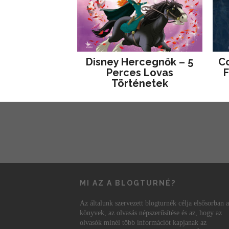
Disney ​Hercegnők – 5
Co
Perces Lovas
F
Történetek
MI AZ A BLOGTURNÉ?
Az általunk szervezett blogturnék célja elsősorban a
könyvek, az olvasás népszerűsítése és az, hogy az
olvasók minél több információt kapjanak az