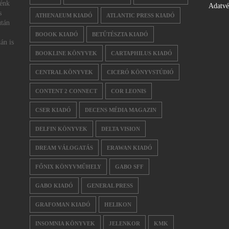
nénk
Adatv
s
ATHENAEUM KIADÓ
ATLANTIC PRESS KIADÓ
után
BOOOK KIADÓ
BETŰTÉSZTA KIADÓ
án is
BOOKLINE KÖNYVEK
CARTAPHILUS KIADÓ
CENTRAL KÖNYVEK
CICERÓ KÖNYVSTÚDIÓ
CONTENT 2 CONNECT
COR LEONIS
CSER KIADÓ
DECENS MÉDIA MAGAZIN
DELFIN KÖNYVEK
DELTA VISION
DREAM VÁLOGATÁS
ERAWAN KIADÓ
FŐNIX KÖNYVMŰHELY
GABO SFF
GABO KIADÓ
GENERAL PRESS
GRAFOMAN KIADÓ
HELIKON
INSOMNIA KÖNYVEK
JELENKOR
KMK