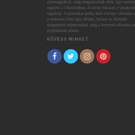
újdonságokról, még megjelenésük előtt. Így szeret
segíteni a választásban, és kicsit fokozni a várakozá
izgalmát. A posztokat pedig akár a könyv olvasása 
is érdemes lehet újra átfutni, hiszen az általunk
megosztott érdekességek még a könyvek olvasása ut
nyújthatnak pluszt.
KÖVESS MINKET