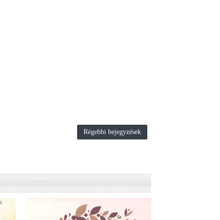
Régebbi bejegyzések