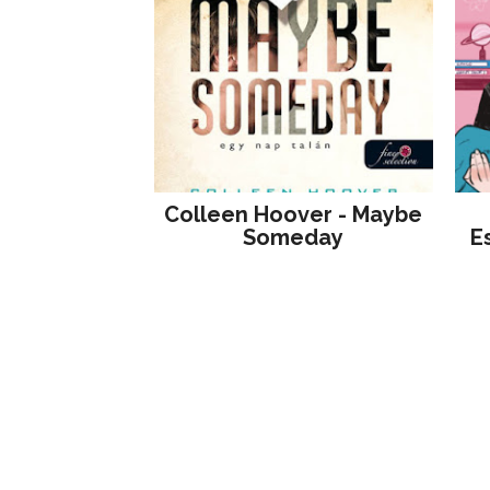
Colleen Hoover - Maybe
Someday
E