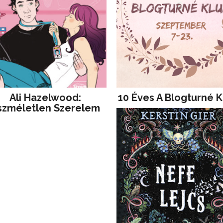
Ali Hazelwood:
10 Éves A Blogturné K
szméletlen Szerelem