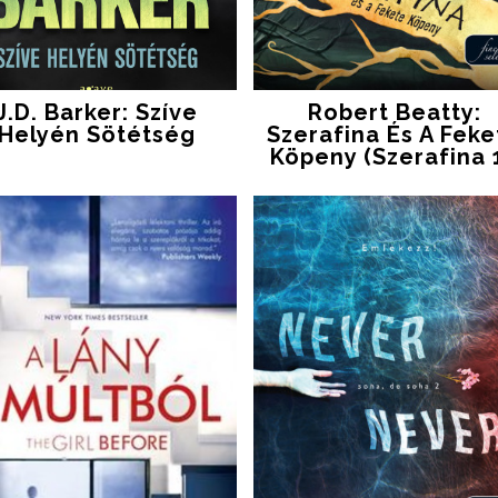
J.D. Barker: Szíve
Robert Beatty:
Helyén Sötétség
Szerafina És A Feke
Köpeny (Szerafina 1