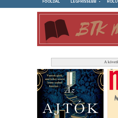
FŐOLDAL
LEGFRISSEBB
RÓLU
A követ