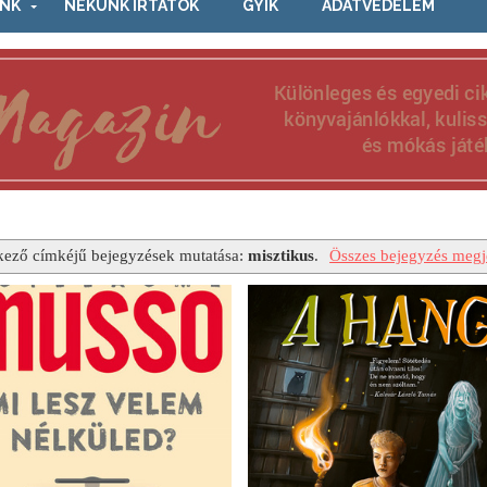
NK
NEKÜNK ÍRTÁTOK
GYIK
ADATVÉDELEM
kező címkéjű bejegyzések mutatása:
misztikus
.
Összes bejegyzés megj