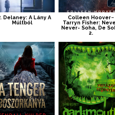
P. Delaney: A Lány A
Colleen Hoover~
Múltból
Tarryn Fisher: Neve
Never- Soha, De So
2.