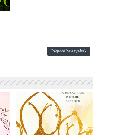
Régebbi bejegyzések