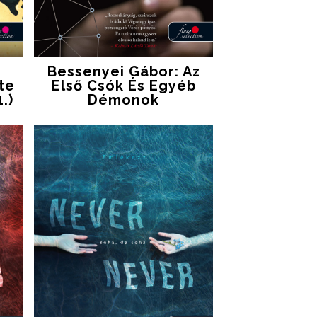
Bessenyei Gábor: Az
te
Első Csók És Egyéb
.)
Démonok