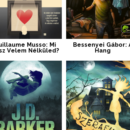
uillaume Musso: Mi
Bessenyei Gábor: 
sz Velem Nélküled?
Hang