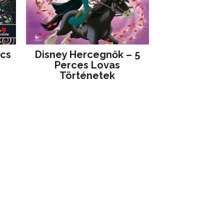
jcs
Disney ​Hercegnők – 5
Perces Lovas
Történetek