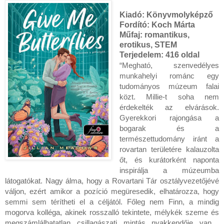
Kiadó:
Könyvmolyképző
Fordító:
Koch Márta
Műfaj: romantikus,
erotikus, STEM
Terjedelem:
416 oldal
“Megható, szenvedélyes
munkahelyi románc egy
tudományos múzeum falai
közt. Millie-t soha nem
érdekelték az elvárások.
Gyerekkori rajongása a
bogarak és a
természettudomány iránt a
rovartan területére kalauzolta
őt, és kurátorként naponta
inspirálja a múzeumba
látogatókat. Nagy álma, hogy a Rovartani Tár osztályvezetőjévé
váljon, ezért amikor a pozíció megüresedik, elhatározza, hogy
semmi sem térítheti el a céljától. Főleg nem Finn, a mindig
mogorva kolléga, akinek rosszalló tekintete, mélykék szeme és
megszámlálhatatlan csillagászati mintás nyakkendője van…