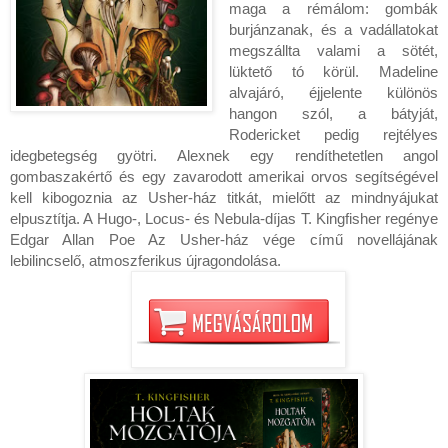
maga a rémálom: gombák
burjánzanak, és a vadállatokat
megszállta valami a sötét,
lüktető tó körül. Madeline
alvajáró, éjjelente különös
hangon szól, a bátyját,
Rodericket pedig rejtélyes
idegbetegség gyötri. Alexnek egy rendíthetetlen angol
gombaszakértő és egy zavarodott amerikai orvos segítségével
kell kibogoznia az Usher-ház titkát, mielőtt az mindnyájukat
elpusztítja. A Hugo-, Locus- és Nebula-díjas T. Kingfisher regénye
Edgar Allan Poe Az Usher-ház vége című novellájának
lebilincselő, atmoszferikus újragondolása.