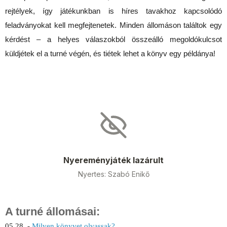
rejtélyek, így játékunkban is híres tavakhoz kapcsolódó 
feladványokat kell megfejtenetek. Minden állomáson találtok egy 
kérdést – a helyes válaszokból összeálló megoldókulcsot 
küldjétek el a turné végén, és tiétek lehet a könyv egy példánya!
A turné állomásai:
05.28. - 
Milyen könyvet olvassak?