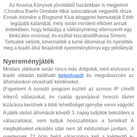
Az Anassa Könyvek jóvoltából hazánkban is megjelent
Christina Baehr Ormdale titkai sorozatának negyedik része.
Ennek örömére a Blogturné Klub bloggerei bemutatják Edith
legújabb kalandját, mely során mindent elkövet annak
érdekében, hogy feltalálja a sárkányméreg ellenszerét egy
titokzatos orvossal, és ezáltal kiszabadíthassa Simont.
Tartsatok velünk, kövessétek a turné állomásai és nyerjétek
meg a kiadó által felajánlott nyereménykönyv egy példányát.
Nyereményjáték
Mostani játékunk során nincs más dolgotok, mint elolvasni a
kiadó oldalán található
beleolvasót
és megválaszolni az
állomásokon olvasható kérdéseket.
(Figyelem! A sorsoló program észleli az azonos IP címről
érkező válaszokat, és csalás gyanújával hosszú távon
kizárásra kerülnek a több lehetőséget igénybe venni vágyók!
A játék utolsó állomását követő 3. napig tudjátok beküldeni a
válaszaitokat, nem tudjuk hosszabbítani a turnékat! A
megfejtéseket elküldés után nem áll módunkban javítani. A
nyertesnek 72 órán belül válaszolnia kell a kiértesítő e-