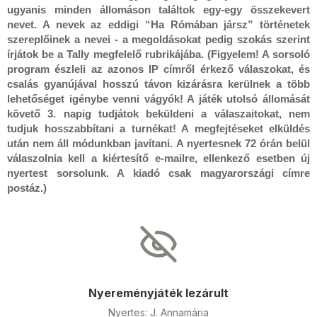
ugyanis minden állomáson találtok egy-egy összekevert
nevet. A nevek az eddigi “Ha Rómában jársz” történetek
szereplőinek a nevei - a megoldásokat pedig szokás szerint
írjátok be a Tally megfelelő rubrikájába. (Figyelem! A sorsoló
program észleli az azonos IP címről érkező válaszokat, és
csalás gyanújával hosszú távon kizárásra kerülnek a több
lehetőséget igénybe venni vágyók! A játék utolsó állomását
követő 3. napig tudjátok beküldeni a válaszaitokat, nem
tudjuk hosszabbítani a turnékat! A megfejtéseket elküldés
után nem áll módunkban javítani. A nyertesnek 72 órán belül
válaszolnia kell a kiértesítő e-mailre, ellenkező esetben új
nyertest sorsolunk. A kiadó csak magyarországi címre
postáz.)