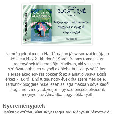
Nemrég jelent meg a Ha Rómában jársz sorozat legújabb
kötete a Next21 kiadónál! Sarah Adams romantikus
regényének főszereplője, Madison, aki visszatér
szülővárosába, és egyből az ölébe hullik egy séf állás.
Persze akad egy kis bökkenő: az ajánlat olyasvalakitől
érkezik, akiről a nő tudja, hogy évek óta szerelmes belé…
Tartsatok bloggereinkkel ezen az izgalmakban bővelkedő
blogturnén, melynek végén egy szerencsés olvasónk
megnyeri az Álmaidban egy példányát!
Nyereményjáték
Játékunk ezúttal némi ügyességet fog igényelni részetekről,