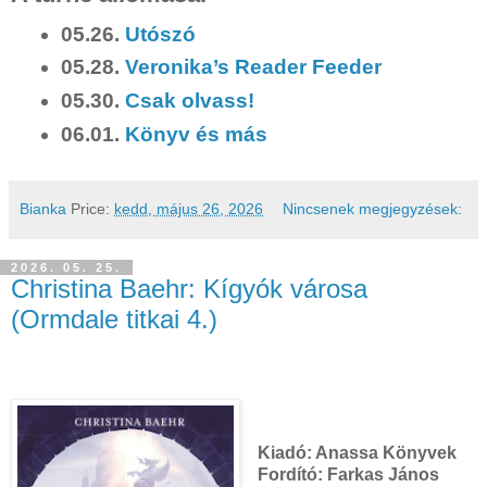
05.26.
Utószó
05.28.
Veronika’s Reader Feeder
05.30.
Csak olvass!
06.01.
Könyv és más
Bianka
Price:
kedd, május 26, 2026
Nincsenek megjegyzések:
2026. 05. 25.
Christina Baehr: Kígyók ​városa
(Ormdale titkai 4.)
Kiadó:
Anassa Könyvek
Fordító:
Farkas János