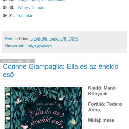
05.30. - 
Könyv és más
06.01. - 
Kitablar
Emese
Price:
csütörtök, május 28, 2026
Nincsenek megjegyzések:
2026. 05. 26.
Corinne Giampaglia: Ella és az éneklő
eső
Kiadó: Manó
Könyvek
Fordító: Todero
Anna
Műfaj: mese