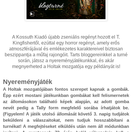
A Kossuth Kiadó újabb zseniális regényt hozott el T.
Kingfishertől, ezúttal egy horror regényt, amely erős
atmoszférájával és emlékezetes karaktereivel biztosan
beszippantja a műfaj rajongóit. Tarts bloggereinkkel a turné
során, játssz a nyereményjátékunkkal, és akár
megnyerheted a Holtak mozgatója egy példányát is!
Nyereményjáték
A Holtak mozgatójában fontos szerepet kapnak a gombák.
Épp ezért mostani játékunkban gombákat kell felismernetek
az állomásokon található képek alapján, az adott gomba
nevét pedig a Tally form megfelelő sorába írhatjátok be.
(Figyelem! A játék utolsó állomását követő 3. napig tudjátok
beküldeni a válaszaitokat, nem tudjuk hosszabbítani a
turnékat! A megfejtéseket elküldés után nem áll módunkban