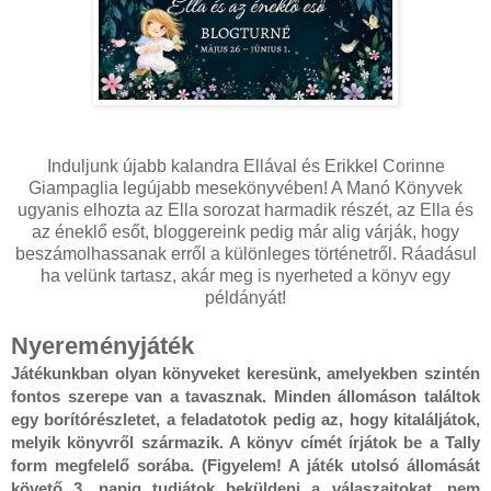
Induljunk újabb kalandra Ellával és Erikkel Corinne
Giampaglia legújabb mesekönyvében! A Manó Könyvek
ugyanis elhozta az Ella sorozat harmadik részét, az Ella és
az éneklő esőt, bloggereink pedig már alig várják, hogy
beszámolhassanak erről a különleges történetről. Ráadásul
ha velünk tartasz, akár meg is nyerheted a könyv egy
példányát!
Nyereményjáték
Játékunkban olyan könyveket keresünk, amelyekben szintén
fontos szerepe van a tavasznak. Minden állomáson találtok
egy borítórészletet, a feladatotok pedig az, hogy kitaláljátok,
melyik könyvről származik. A könyv címét írjátok be a Tally
form megfelelő sorába. (Figyelem! A játék utolsó állomását
követő 3. napig tudjátok beküldeni a válaszaitokat, nem