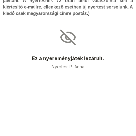
javítani. A nyertesnek 72 órán belül válaszolnia kell a
kiértesítő e-mailre, ellenkező esetben új nyertest sorsolunk. A
kiadó csak magyarországi címre postáz.)