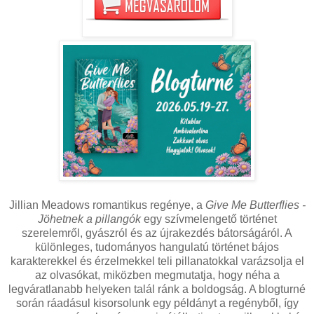
Jillian Meadows romantikus regénye, a
Give Me Butterflies -
Jöhetnek a pillangók
egy szívmelengető történet
szerelemről, gyászról és az újrakezdés bátorságáról. A
különleges, tudományos hangulatú történet bájos
karakterekkel és érzelmekkel teli pillanatokkal varázsolja el
az olvasókat, miközben megmutatja, hogy néha a
legváratlanabb helyeken talál ránk a boldogság. A blogturné
során ráadásul kisorsolunk egy példányt a regényből, így