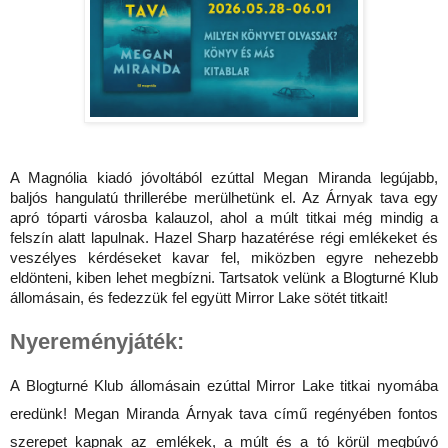
A Magnólia kiadó jóvoltából ezúttal Megan Miranda legújabb, 
baljós hangulatú thrillerébe merülhetünk el. Az Árnyak tava egy 
apró tóparti városba kalauzol, ahol a múlt titkai még mindig a 
felszín alatt lapulnak. Hazel Sharp hazatérése régi emlékeket és 
veszélyes kérdéseket kavar fel, miközben egyre nehezebb 
eldönteni, kiben lehet megbízni. Tartsatok velünk a Blogturné Klub 
állomásain, és fedezzük fel együtt Mirror Lake sötét titkait! 
Nyereményjáték:
A Blogturné Klub állomásain ezúttal Mirror Lake titkai nyomába 
eredünk! Megan Miranda Árnyak tava című regényében fontos 
szerepet kapnak az emlékek, a múlt és a tó körül megbúvó 