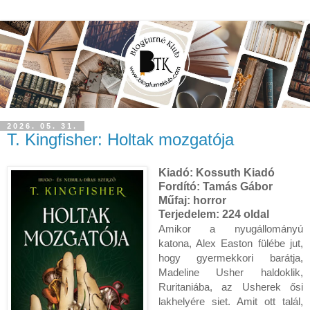
2026. 05. 31.
T. Kingfisher: Holtak mozgatója
Kiadó: Kossuth Kiadó
Fordító:
Tamás Gábor
Műfaj: horror
Terjedelem:
224 oldal
Amikor a nyugállományú
katona, Alex Easton fülébe jut,
hogy gyermekkori barátja,
Madeline Usher haldoklik,
Ruritaniába, az Usherek ősi
lakhelyére siet. Amit ott talál,