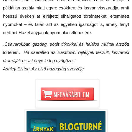
példátlan aszály miatt egyre csökken, és lassan visszaadja, amit 
hosszú éveken át elrejtett: elhallgatott történeteket, eltemetett 
nyomokat – és talán azt az egyetlen igazságot is, amely fényt 
deríthet Hazel anyjának nyomtalan eltűnésére.
„Csavarokban gazdag, sötét titkokkal és halálos múlttal átszőtt 
történet… Ha szeretted az Easttowni rejtélyek feszült, kisvárosi 
drámáját, ez a könyv le fog nyűgözni.”
Ashley Elston, Az első hazugság szerzője