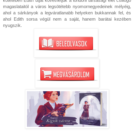
kötetében Edith útját követhetjük a londoni társasági élet csillogó
magaslataitól a város legsötétebb nyomornegyedeinek mélyéig,
ahol a sárkányok a legváratlanabb helyeken bukkannak fel, és
ahol Edith sorsa végül nem a saját, hanem barátai kezében
nyugszik.