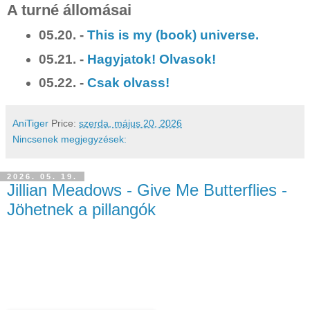
A turné állomásai
05.20. -
This is my (book) universe.
05.21. -
Hagyjatok! Olvasok!
05.22. -
Csak olvass!
AniTiger
Price:
szerda, május 20, 2026
Nincsenek megjegyzések:
2026. 05. 19.
Jillian Meadows - Give Me Butterflies -
Jöhetnek a pillangók