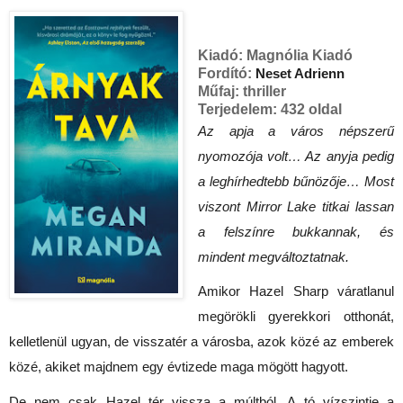
Kiadó:
Magnólia Kiadó
Fordító:
Neset Adrienn
Műfaj:
thriller
Terjedelem:
432 oldal
Az apja a város népszerű 
nyomozója volt… Az anyja pedig 
a leghírhedtebb bűnözője… Most 
viszont Mirror Lake titkai lassan 
a felszínre bukkannak, és 
mindent megváltoztatnak.
Amikor Hazel Sharp váratlanul 
megörökli gyerekkori otthonát, 
kelletlenül ugyan, de visszatér a városba, azok közé az emberek 
közé, akiket majdnem egy évtizede maga mögött hagyott.
De nem csak Hazel tér vissza a múltból. A tó vízszintje a 