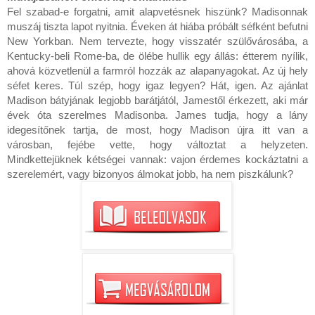
Fel szabad-e forgatni, amit alapvetésnek hiszünk? Madisonnak
muszáj tiszta lapot nyitnia. Éveken át hiába próbált séfként befutni
New Yorkban. Nem tervezte, hogy visszatér szülővárosába, a
Kentucky-beli Rome-ba, de ölébe hullik egy állás: étterem nyílik,
ahová közvetlenül a farmról hozzák az alapanyagokat. Az új hely
séfet keres. Túl szép, hogy igaz legyen? Hát, igen. Az ajánlat
Madison bátyjának legjobb barátjától, Jamestől érkezett, aki már
évek óta szerelmes Madisonba. James tudja, hogy a lány
idegesítőnek tartja, de most, hogy Madison újra itt van a
városban, fejébe vette, hogy változtat a helyzeten.
Mindkettejüknek kétségei vannak: vajon érdemes kockáztatni a
szerelemért, vagy bizonyos álmokat jobb, ha nem piszkálunk?