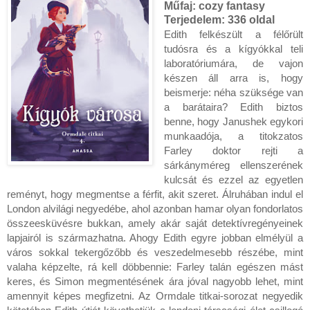
Műfaj: cozy fantasy
Terjedelem:
336 oldal
Edith felkészült a félőrült
tudósra és a kígyókkal teli
laboratóriumára, de vajon
készen áll arra is, hogy
beismerje: néha szüksége van
a barátaira? Edith biztos
benne, hogy Janushek egykori
munkaadója, a titokzatos
Farley doktor rejti a
sárkányméreg ellenszerének
kulcsát és ezzel az egyetlen
reményt, hogy megmentse a férfit, akit szeret. Álruhában indul el
London alvilági negyedébe, ahol azonban hamar olyan fondorlatos
összeesküvésre bukkan, amely akár saját detektívregényeinek
lapjairól is származhatna. Ahogy Edith egyre jobban elmélyül a
város sokkal tekergőzőbb és veszedelmesebb részébe, mint
valaha képzelte, rá kell döbbennie: Farley talán egészen mást
keres, és Simon megmentésének ára jóval nagyobb lehet, mint
amennyit képes megfizetni. Az Ormdale titkai-sorozat negyedik