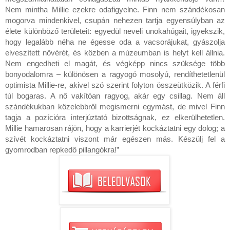
Nem mintha Millie ezekre odafigyelne. Finn nem szándékosan
mogorva mindenkivel, csupán nehezen tartja egyensúlyban az
élete különböző területeit: egyedül neveli unokahúgait, igyekszik,
hogy legalább néha ne égesse oda a vacsorájukat, gyászolja
elveszített nővérét, és közben a múzeumban is helyt kell állnia.
Nem engedheti el magát, és végképp nincs szüksége több
bonyodalomra – különösen a ragyogó mosolyú, rendíthetetlenül
optimista Millie-re, akivel szó szerint folyton összeütközik. A férfi
túl bogaras. A nő vakítóan ragyog, akár egy csillag. Nem áll
szándékukban közelebbről megismerni egymást, de mivel Finn
tagja a pozícióra interjúztató bizottságnak, ez elkerülhetetlen.
Millie hamarosan rájön, hogy a karrierjét kockáztatni egy dolog; a
szívét kockáztatni viszont már egészen más. Készülj fel a
gyomrodban repkedő pillangókra!”