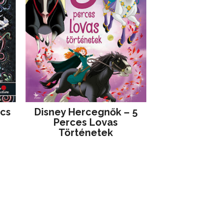
jcs
Disney ​Hercegnők – 5
Perces Lovas
Történetek