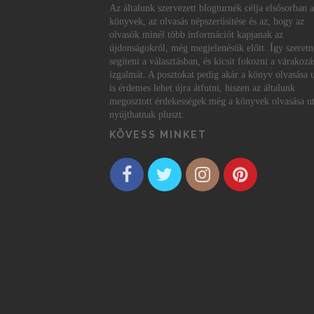
Az általunk szervezett blogturnék célja elsősorban a
könyvek, az olvasás népszerűsítése és az, hogy az
olvasók minél több információt kapjanak az
újdonságokról, még megjelenésük előtt. Így szeret
segíteni a választásban, és kicsit fokozni a várakozá
izgalmát. A posztokat pedig akár a könyv olvasása 
is érdemes lehet újra átfutni, hiszen az általunk
megosztott érdekességek még a könyvek olvasása ut
nyújthatnak pluszt.
KÖVESS MINKET