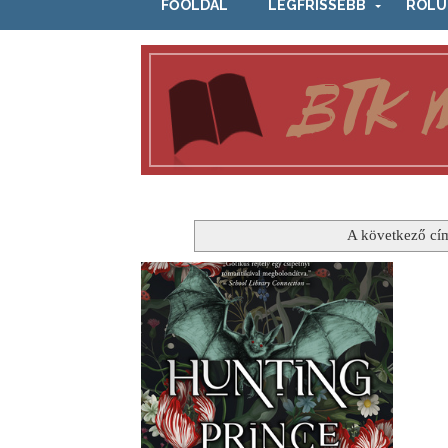
FŐOLDAL
LEGFRISSEBB
RÓLU
A következő cí