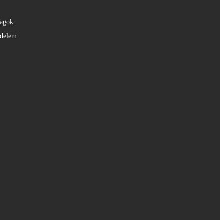
agok
édelem