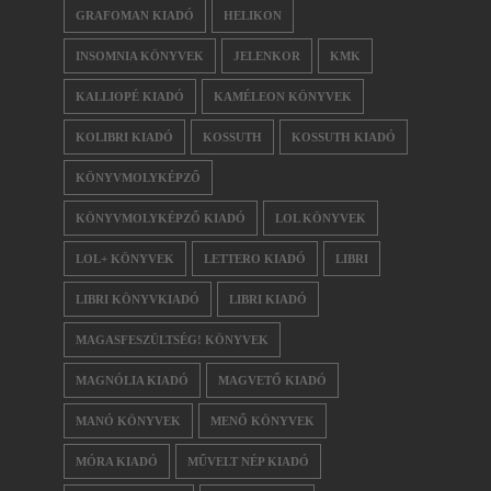
GRAFOMAN KIADÓ
HELIKON
INSOMNIA KÖNYVEK
JELENKOR
KMK
KALLIOPÉ KIADÓ
KAMÉLEON KÖNYVEK
KOLIBRI KIADÓ
KOSSUTH
KOSSUTH KIADÓ
KÖNYVMOLYKÉPZŐ
KÖNYVMOLYKÉPZŐ KIADÓ
LOL KÖNYVEK
LOL+ KÖNYVEK
LETTERO KIADÓ
LIBRI
LIBRI KÖNYVKIADÓ
LIBRI KIADÓ
MAGASFESZÜLTSÉG! KÖNYVEK
MAGNÓLIA KIADÓ
MAGVETŐ KIADÓ
MANÓ KÖNYVEK
MENŐ KÖNYVEK
MÓRA KIADÓ
MŰVELT NÉP KIADÓ