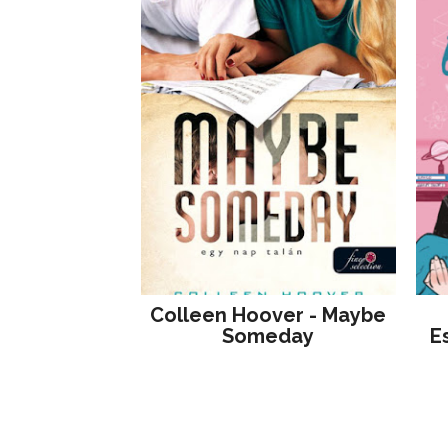
Colleen Hoover - Maybe
Someday
E