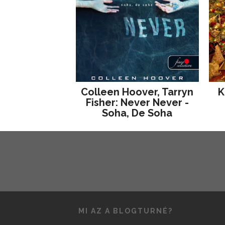
Colleen Hoover, Tarryn
K
Fisher: Never Never -
Soha, De Soha
MI AZ A BLOGTURNÉ?