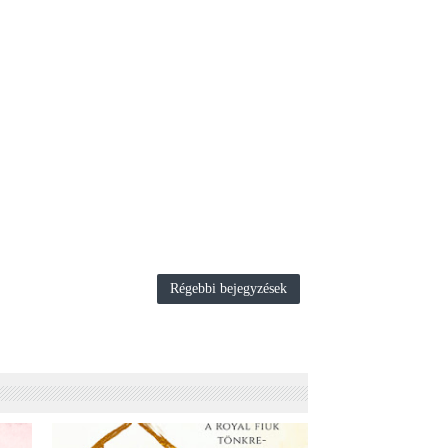
Régebbi bejegyzések