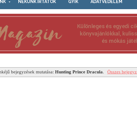
NK
NEKÜNK ÍRTÁTOK
GYIK
ADATVÉDELEM
mkéjű bejegyzések mutatása:
Hunting Prince Dracula
.
Összes bejegyz