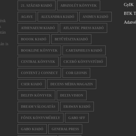
GyIK
21. SZÁZAD KIADÓ
ABSZOLÚT KÖNYVEK
BTK T
AGAVE
ALEXANDRA KIADÓ
ANIMUS KIADÓ
nénk
Adatv
s
ATHENAEUM KIADÓ
ATLANTIC PRESS KIADÓ
után
BOOOK KIADÓ
BETŰTÉSZTA KIADÓ
án is
BOOKLINE KÖNYVEK
CARTAPHILUS KIADÓ
CENTRAL KÖNYVEK
CICERÓ KÖNYVSTÚDIÓ
CONTENT 2 CONNECT
COR LEONIS
CSER KIADÓ
DECENS MÉDIA MAGAZIN
DELFIN KÖNYVEK
DELTA VISION
DREAM VÁLOGATÁS
ERAWAN KIADÓ
FŐNIX KÖNYVMŰHELY
GABO SFF
GABO KIADÓ
GENERAL PRESS