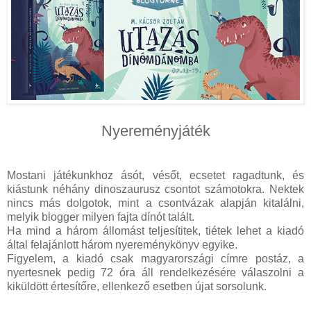
Nyereményjáték
Mostani játékunkhoz ásót, vésőt, ecsetet ragadtunk, és
kiástunk néhány dinoszaurusz csontot számotokra. Nektek
nincs más dolgotok, mint a csontvázak alapján kitalálni,
melyik blogger milyen fajta dínót talált.
Ha mind a három állomást teljesítitek, tiétek lehet a kiadó
által felajánlott három nyereménykönyv egyike.
Figyelem, a kiadó csak magyarországi címre postáz, a
nyertesnek pedig 72 óra áll rendelkezésére válaszolni a
kiküldött értesítőre, ellenkező esetben újat sorsolunk.