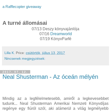
a Rafflecopter giveaway
A turné állomásai
07/13 Deszy könyvajánlója
07/16
Dreamworld
07/19 KönyvParfé
Lilla K.
Price:
csütörtök, július 13, 2017
Nincsenek megjegyzések:
2017. 07. 12.
Neal Shusterman - Az óceán mélyén
Mindig az a legfélelmetesebb, amiről a legkevesebbet
tudunk... Neal Shusterman Amerikai Nemzeti Könyvdíjas
regénye egy fiúról szól, aki alámerül a világ legmélyebb