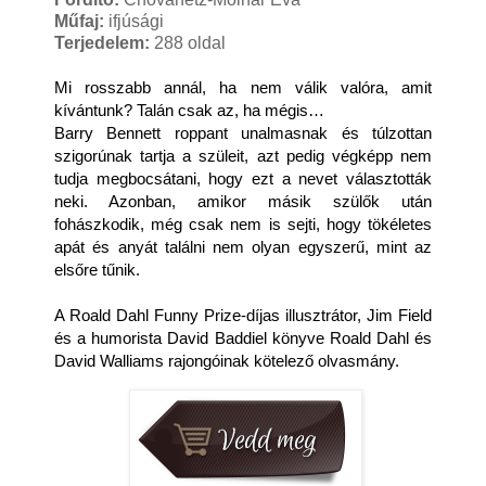
Műfaj:
ifjúsági
Terjedelem:
288 oldal
Mi rosszabb annál, ha nem válik valóra, amit
kívántunk? Talán csak az, ha mégis…
Barry Bennett roppant unalmasnak és túlzottan
szigorúnak tartja a szüleit, azt pedig végképp nem
tudja megbocsátani, hogy ezt a nevet választották
neki. Azonban, amikor másik szülők után
fohászkodik, még csak nem is sejti, hogy tökéletes
apát és anyát találni nem olyan egyszerű, mint az
elsőre tűnik.
A Roald Dahl Funny Prize-díjas illusztrátor, Jim Field
és a humorista David Baddiel könyve Roald Dahl és
David Walliams rajongóinak kötelező olvasmány.