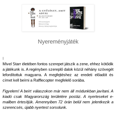
Nyereményjáték
I
Mivel Starr életében fontos szerepet játszik a zene, ehhez kötődik
a játékunk is. A regényben szereplő dalok közül néhány szövegét
lefordítottuk magyarra. A megfejtéshez az eredeti előadót és
címet kell beírni a Rafflecopter megfelelő sorába.
Figyelem! A beírt válaszokon már nem áll módunkban javítani. A
kiadó csak Magyarország területére postáz. A nyerteseket e-
mailben értesítjük. Amennyiben 72 órán belül nem jelentkezik a
szerencsés, újabb nyertest sorsolunk.