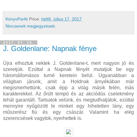
KönyvParfé
Price:
hétfő, július 17, 2017
Nincsenek megjegyzések:
2017. 07. 16.
J. Goldenlane: Napnak fénye
Újra elhoztuk nektek J. Goldenlane-t, mert nagyon jó és
szeretjük. Ezúttal a Napnak fényét mutatjuk be egy
háromállomásos turné keretein belül. Ugyanabban a
világban járunk, amit a Holdnak árnyékában már
megismerhettünk, csak épp a világ másik felén, más
karakterekkel. Az őrült tempó és az akciódús cselekmény
tehát garantált. Tartsatok velünk, és megtudhatjátok, ezúttal
mennyire nyűgözött le minket egy hihetetlen lány, egy
műszerész fiú és egy császár. Valamint ha elég
szerencsések vagytok, nyerhettek is.