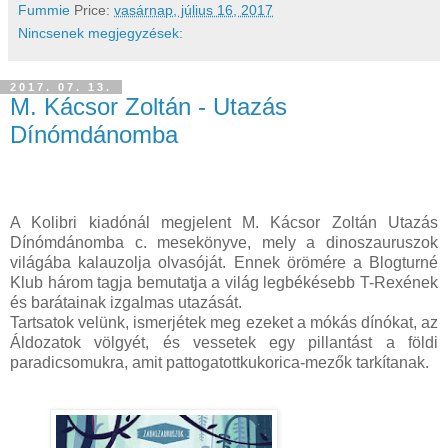
Fummie
Price:
vasárnap, július 16, 2017
Nincsenek megjegyzések:
2017. 07. 13.
M. Kácsor Zoltán - Utazás
Dínómdánomba
A Kolibri kiadónál megjelent M. Kácsor Zoltán Utazás
Dínómdánomba c. mesekönyve, mely a dinoszauruszok
világába kalauzolja olvasóját. Ennek örömére a Blogturné
Klub három tagja bemutatja a világ legbékésebb T-Rexének
és barátainak izgalmas utazását.
Tartsatok velünk, ismerjétek meg ezeket a mókás dínókat, az
Áldozatok völgyét, és vessetek egy pillantást a földi
paradicsomukra, amit pattogatottkukorica-mezők tarkítanak.