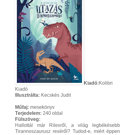
Kiadó:
Kolibri
Kiadó
Illusztrálta:
Kecskés Judit
Műfaj:
mesekönyv
Terjedelem:
240 oldal
Fülszöveg:
Hallottál már Rilexről, a világ legbékésebb
Tirannoszaurusz rexéről? Tudod-e, miért éppen