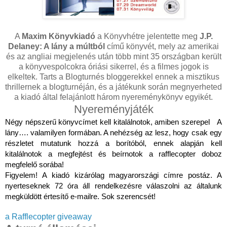
A
Maxim Könyvkiadó
a Könyvhétre jelentette meg
J.P.
Delaney: A lány a múltból
című könyvét, mely az amerikai
és az angliai megjelenés után több mint 35 országban került
a könyvespolcokra óriási sikerrel, és a filmes jogok is
elkeltek. Tarts a Blogturnés bloggerekkel ennek a misztikus
thrillernek a blogturnéján, és a játékunk során megnyerheted
a kiadó által felajánlott három nyereménykönyv egyikét.
Nyereményjáték
Négy népszerű könyvcímet kell kitalálnotok, amiben szerepel A
lány…. valamilyen formában. A nehézség az lesz, hogy csak egy
részletet mutatunk hozzá a borítóból, ennek alapján kell
kitalálnotok a megfejtést és beírnotok a rafflecopter doboz
megfelelő sorába!
Figyelem! A kiadó kizárólag magyarországi címre postáz. A
nyerteseknek 72 óra áll rendelkezésre válaszolni az általunk
megküldött értesítő e-mailre. Sok szerencsét!
a Rafflecopter giveaway