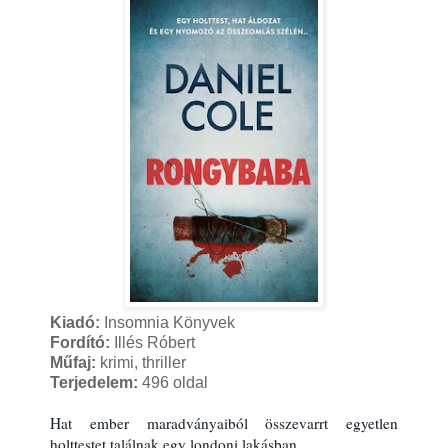
Kiadó:
Insomnia Könyvek
Fordító:
Illés Róbert
Műfaj:
krimi, thriller
Terjedelem:
496 oldal
Hat ember maradványaiból összevarrt egyetlen 
holttestet találnak egy londoni lakásban.