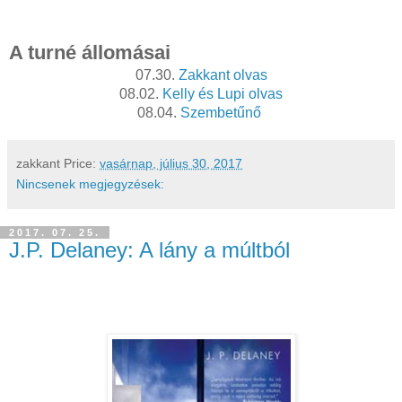
A turné állomásai
07.30. 
Zakkant olvas
08.02. 
Kelly és Lupi olvas
08.04. 
Szembetűnő 
zakkant
Price:
vasárnap, július 30, 2017
Nincsenek megjegyzések:
2017. 07. 25.
J.P. Delaney: A lány a múltból