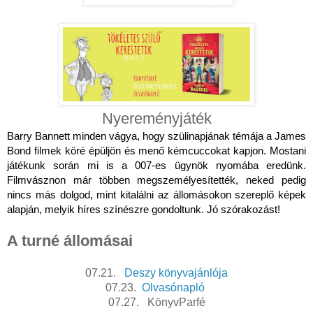
Nyereményjáték
Barry Bannett minden vágya, hogy szülinapjának témája a James
Bond filmek köré épüljön és menő kémcuccokat kapjon. Mostani
játékunk során mi is a 007-es ügynök nyomába eredünk.
Filmvásznon már többen megszemélyesítették, neked pedig
nincs más dolgod, mint kitalálni az állomásokon szereplő képek
alapján, melyik híres színészre gondoltunk. Jó szórakozást!
A turné állomásai
07.21.   
Deszy könyvajánlója
07.23.  
Olvasónapló
07.27.   KönyvParfé