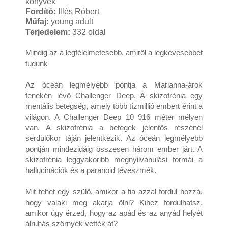
könyvek
Fordító:
Illés Róbert
Műfaj:
young adult
Terjedelem:
332 oldal
Mindig ​az a legfélelmetesebb, amiről a legkevesebbet 
tudunk

Az óceán legmélyebb pontja a Marianna-árok 
fenekén lévő Challenger Deep. A skizofrénia egy 
mentális betegség, amely több tízmillió embert érint a 
világon. A Challenger Deep 10 916 méter mélyen 
van. A skizofrénia a betegek jelentős részénél 
serdülőkor táján jelentkezik. Az óceán legmélyebb 
pontján mindezidáig összesen három ember járt. A 
skizofrénia leggyakoribb megnyilvánulási formái a 
hallucinációk és a paranoid téveszmék.

Mit tehet egy szülő, amikor a fia azzal fordul hozzá, 
hogy valaki meg akarja ölni? Kihez fordulhatsz, 
amikor úgy érzed, hogy az apád és az anyád helyét 
álruhás szörnyek vették át?
