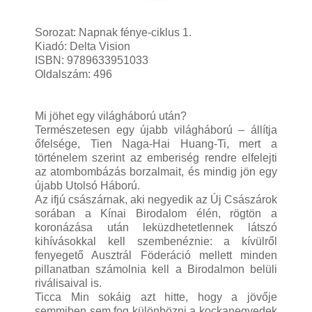
Sorozat: Napnak fénye-ciklus 1.
Kiadó: Delta Vision
ISBN: 9789633951033
Oldalszám: 496
Mi ​jöhet egy világháború után?
Természetesen egy újabb világháború – állítja
őfelsége, Tien Naga-Hai Huang-Ti, mert a
történelem szerint az emberiség rendre elfelejti
az atombombázás borzalmait, és mindig jön egy
újabb Utolsó Háború.
Az ifjú császárnak, aki negyedik az Új Császárok
sorában a Kínai Birodalom élén, rögtön a
koronázása után leküzdhetetlennek látszó
kihívásokkal kell szembenéznie: a kívülről
fenyegető Ausztrál Föderáció mellett minden
pillanatban számolnia kell a Birodalmon belüli
riválisaival is.
Ticca Min sokáig azt hitte, hogy a jövője
semmiben sem fog különbözni a kockanegyedek