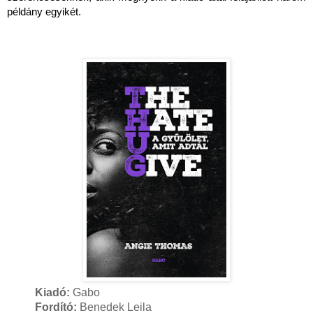
példány egyikét.
Kiadó:
Gabo
Fordító:
Benedek Leila