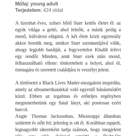
Műfaj: young adult
Terjedelem:
424 oldal
A tizenhat éves, színes bőrű Starr kettős életet él: az
egyik világa a gettó, ahol felnőtt, a másik pedig a
menő, külvárosi elitgimi. A két élete közti egyensúly
akkor bomlik meg, amikor Starr szemtanújává válik,
ahogy legjobb barátját, a fegyvertelen Khalilt lelövi
egy rendőr. Minden, amit Starr ezek után mond,
felhasználható ellene: tönkreteheti a helyet, ahol él,
önmagára és szeretett családjára is veszélyt jelent.
A történetet a Black Lives Matter-mozgalom inspirálta,
amely az afroamerikaiakkal való egyenlő bánásmódért
küzd. Ebben az izgalmas és erőteljes regényben
megismerhetünk egy fiatal lányt, aki pontosan ezért
harcol.
Angie Thomas Jacksonban, Mississippi államban
született és nőtt fel; jelenleg is ott él. Korábban rappelt,
legnagyobb sikereként tartja számon, hogy megjelent