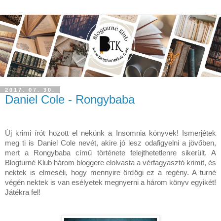
2017. 07. 30.
Daniel Cole - Rongybaba
Új krimi írót hozott el nekünk a Insomnia könyvek! Ismerjétek 
meg ti is Daniel Cole nevét, akire jó lesz odafigyelni a jövőben, 
mert a Rongybaba című története felejthetetlenre sikerült. A 
Blogturné Klub három bloggere elolvasta a vérfagyasztó krimit, és 
nektek is elmeséli, hogy mennyire ördögi ez a regény. A turné 
végén nektek is van esélyetek megnyerni a három könyv egyikét! 
Játékra fel! 