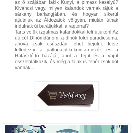
az ő szájában lakik Kunyi, a pimasz keselyű?
Kíváncsi vagy, milyen kalandok várnak rájuk a
sárkány barlangjában, és hogyan sikerül
átjutniuk az Áldozatok völgyén, miután útnak
indulnak új barátjukkal, a raptorral?
Tarts velük izgalmas kalandokkal teli útjukon! Az
úti cél Dínómdánom, a dínók földi paradicsoma,
ahová csak csúszdán lehet bejutni. Ideje
felfedezni a pattogatottkukorica-mezők és a
Halászlé-tó hazáját, ahol a Tejút és a Vajút
összetalálkozik, és még a falak is fehér csokiból
vannak…