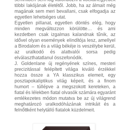
többi lakójának életétől. Jobb, ha az álmait még
magának sem meri bevallani, csak elfogadja az
egyetlen lehetséges utat.
Egyetlen pillanat, egyetlen döntés elég, hogy
minden megváltozzon körülötte… és ami
kezdetben csak izgalmas kalandnak tűnik, az
idővel olyan események elindítója lesz, amellyel
a Birodalom és a világ békéje is veszélybe kerül,
az uralkodó és alattvalói sorsa pedig
elválaszthatatlanul összefonódik.
J. Goldenlane új regényének színes, mesteri
precizitással felépített világa kiváló érzékkel
hozza össze a YA klasszikus elemeit, egy
posztapokaliptikus világ képeit, és a finom
humort – túllépve a megszokott kereteken, a
fiatal és lélekben fiatal olvasók számára egyaránt
emlékezetes módon mutatva be az új világrend
meghatározó uralkodóházának intrikáit és a
felnőttként helytálló fiatalok küzdelmeit.