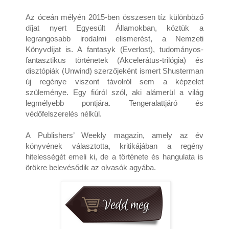
Az óceán mélyén 2015-ben összesen tíz különböző 
díjat nyert Egyesült Államokban, köztük a 
legrangosabb irodalmi elismerést, a Nemzeti 
Könyvdíjat is. A fantasyk (Everlost), tudományos-
fantasztikus történetek (Akcelerátus-trilógia) és 
disztópiák (Unwind) szerzőjeként ismert Shusterman 
új regénye viszont távolról sem a képzelet 
szüleménye. Egy fiúról szól, aki alámerül a világ 
legmélyebb pontjára. Tengeralattjáró és 
védőfelszerelés nélkül.

A Publishers’ Weekly magazin, amely az év 
könyvének választotta, kritikájában a regény 
hitelességét emeli ki, de a története és hangulata is 
örökre belevésődik az olvasók agyába.