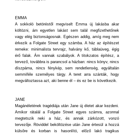
EMMA
A sokkoló betöréstől megviselt Emma új lakásba akar
költözni, ám egyetlen lakást sem talál megfizethetőnek
vagy elég biztonságosnak. Egészen addig, amíg meg nem
érkezik a Folgate Street egy számba. A ház az építészet
remeke: minimalista tervrajz, halvány kő, táblaüveg, égig
érő falak. Ám vannak szabályok. A titokzatos építész, a
tervező, továbbra is parancsol a házban: nincs könyv, nincs
díszpárna, nincs fénykép, sem rendetlenség, egyáltalán
semmiféle személyes tárgy. A teret arra szánták, hogy
megváltoztassa azt, aki benne él – és ez be is következik.
JANE
Magánéletének tragédiája után Jane új életet akar kezdeni.
Amikor rátalál a Folgate Street egyes számra, azonnal
megtetszik neki a ház, és annak zárkózott, vonzó
tervezője. Röviddel beköltözése után Jane értesül a hozzá
külsőre és korban is hasonlító, előző lakó tragikus