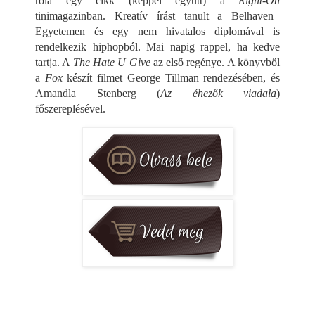
róla egy cikk (képpel együtt) a
Right-On
tinimagazinban. Kreatív írást tanult a Belhaven
Egyetemen és egy nem hivatalos diplomával is
rendelkezik hiphopból. Mai napig rappel, ha kedve
tartja. A
The Hate U Give
az első regénye. A könyvből
a
Fox
készít filmet George Tillman rendezésében, és
Amandla Stenberg (
Az éhezők viadala
)
főszereplésével.