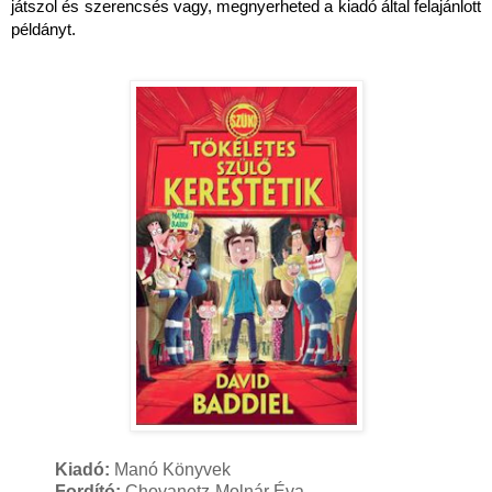
játszol és szerencsés vagy, megnyerheted a kiadó által felajánlott
példányt.
Kiadó:
Manó Könyvek
Fordító:
Chovanetz-Molnár Éva