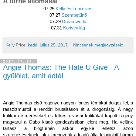
A turné állomásai
07.25
Kelly és Lupi olvas
07.27
Szembetűnő
07.29
Dreamworld
07.31
Könyvvilág
Kelly
Price:
kedd, július 25, 2017
Nincsenek megjegyzések:
2017. 07. 24.
Angie Thomas: The Hate U Give - A
gyűlölet, amit adtál
Angie Thomas első regénye nagyon fontos témákat dolgoz fel, a
rasszizmustól a rendőri brutalitáson át a drogozásig. A nagy
kritikai elismeréseket és lelkes olvasói kritikákat kapott regény
magyarul a Gabo kiadó gondozásában jelent meg. Ha velünk
tartasz a blogturnén akkor egyike lehetsz azon
szerencséseknek, akik megnyerik a kiadó által felajánlott három