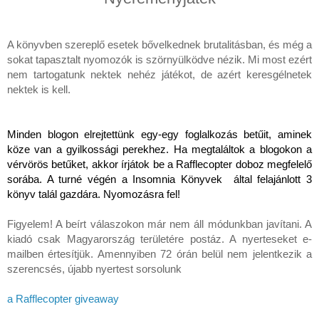
A könyvben szereplő esetek bővelkednek brutalitásban, és még a 
sokat tapasztalt nyomozók is szörnyülködve nézik. Mi most ezért 
nem tartogatunk nektek nehéz játékot, de azért keresgélnetek 
nektek is kell. 
Minden blogon elrejtettünk egy-egy foglalkozás betűit, aminek 
köze van a gyilkossági perekhez. Ha megtaláltok a blogokon a 
vérvörös betűket, akkor írjátok be a Rafflecopter doboz megfelelő 
sorába. A turné végén a Insomnia Könyvek  által felajánlott 3 
könyv talál gazdára. Nyomozásra fel! 
Figyelem! A beírt válaszokon már nem áll módunkban javítani. A 
kiadó csak Magyarország területére postáz. A nyerteseket e-
mailben értesítjük. Amennyiben 72 órán belül nem jelentkezik a 
szerencsés, újabb nyertest sorsolunk
a Rafflecopter giveaway