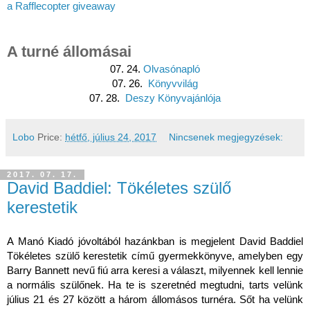
a Rafflecopter giveaway
A turné állomásai
07. 24.
Olvasónapló
07. 26.
Könyvvilág
07. 28.
Deszy Könyvajánlója
Lobo
Price:
hétfő, július 24, 2017
Nincsenek megjegyzések:
2017. 07. 17.
David Baddiel: Tökéletes szülő
kerestetik
A Manó Kiadó jóvoltából hazánkban is megjelent David Baddiel
Tökéletes szülő kerestetik című gyermekkönyve, amelyben egy
Barry Bannett nevű fiú arra keresi a választ, milyennek kell lennie
a normális szülőnek. Ha te is szeretnéd megtudni, tarts velünk
július 21 és 27 között a három állomásos turnéra. Sőt ha velünk