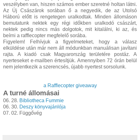
veszélyben van, hiszen számos ember szeretné holtan látni.
Az Új Császárok sorában ő a negyedik, de az Utolsó
Háború előtt is rengetegen uralkodtak. Minden állomáson
bemutatunk nektek egy régi időkben uralkodó császárt,
nektek pedig nincs más dolgotok, mit kitalálni, ki az, és
beírni a rafflecopter megfelelő sorába.
Figyelem! Felhívjuk a figyelmeteket, hogy a válasz
elküldése után már nem áll módunkban manuálisan javítani
rajta. A kiadó csak Magyarország területére postáz. A
nyerteseket e-mailben értesítjük. Amennyiben 72 órán belül
nem jelentkezik a szerencsés, újabb nyertest sorsolunk.
a Rafflecopter giveaway
A turné állomásai
06. 28.
Bibliotheca Fummie
06. 30.
Deszy könyvajánlója
07. 02. Függővég