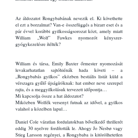
Az áldozatot Rongybabának nevezik el. Ki követhette 
el ezt a borzalmat? Van-e összefüggés a bizarr eset és a 
pár évvel korábbi gyilkosságsorozat közt, amely miatt 
William „Wolf” Fawkes nyomozót kényszer-
gyógykezelésre ítélték?
William és társa, Emily Baxter őrmester nyomozását 
levakarhatatlan sajtóhiénák hada követi – a 
„Rongybabás gyilkos” eközben bestiális listát küld a 
vérszagra gyűlő újságíróknak: hat ember neve szerepel 
rajta, és a meggyilkolásuk tervezett időpontja… 
Mi kapcsolja össze a hat áldozatot? 
Miközben Wolfék versenyt futnak az idővel, a gyilkos 
valahol a közelben lapul…
Daniel Cole váratlan fordulatokban bővelkedő thrillerét 
eddig 30 nyelvre fordították le. Ahogy Jo Nesbø vagy 
Stieg Larsson regényei, a Rongybaba is kitörölhetetlen 