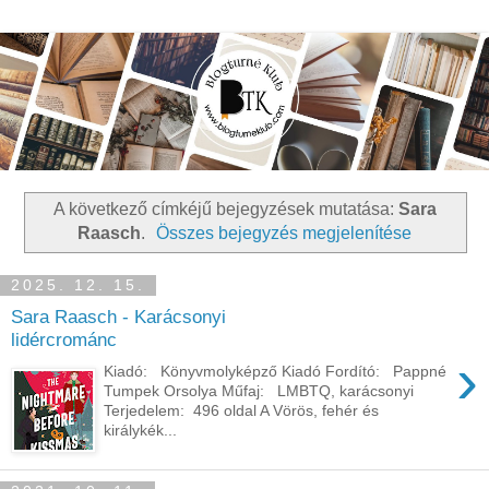
A következő címkéjű bejegyzések mutatása:
Sara
Raasch
.
Összes bejegyzés megjelenítése
2025. 12. 15.
Sara Raasch - Karácsonyi
lidércrománc
›
Kiadó: Könyvmolyképző Kiadó Fordító: Pappné
Tumpek Orsolya Műfaj: LMBTQ, karácsonyi
Terjedelem: 496 oldal A Vörös, fehér és
királykék...