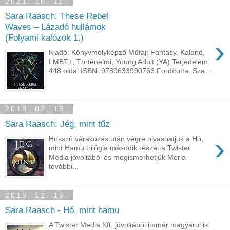
2021. 10. 11.
Sara Raasch: These ​Rebel
Waves – Lázadó hullámok
(Folyami kalózok 1.)
›
Kiadó: Könyvmolyképző Műfaj: Fantasy, Kaland,
LMBT+, Történelmi, Young Adult (YA) Terjedelem:
448 oldal ISBN: 9789633990766 Fordította: Sza...
2018. 02. 18.
Sara Raasch: Jég, ​mint tűz
›
Hosszú várakozás után végre olvashatjuk a Hó,
mint Hamu trilógia második részét a Twister
Média jóvoltából és megismerhetjük Meria
további...
2015. 12. 15.
Sara Raasch - Hó, mint hamu
A Twister Media Kft. jóvoltából immár magyarul is