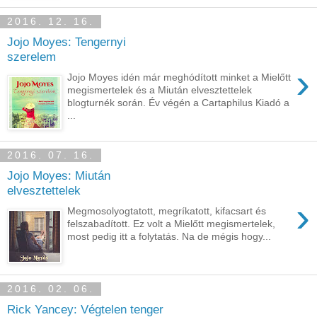
2016. 12. 16.
Jojo Moyes: Tengernyi
szerelem
›
Jojo Moyes idén már meghódított minket a Mielőtt
megismertelek és a Miután elvesztettelek
blogturnék során. Év végén a Cartaphilus Kiadó a
...
2016. 07. 16.
Jojo Moyes: Miután
elvesztettelek
›
Megmosolyogtatott, megríkatott, kifacsart és
felszabadított. Ez volt a Mielőtt megismertelek,
most pedig itt a folytatás. Na de mégis hogy...
2016. 02. 06.
Rick Yancey: Végtelen tenger