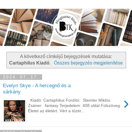
A következő címkéjű bejegyzések mutatása:
Cartaphilus Kiadó
.
Összes bejegyzés megjelenítése
2024. 07. 17.
Evelyn Skye - A ​hercegnő és a
sárkány
›
Kiadó: Cartaphilus Fordító: Stemler Miklós
Zsáner: fantasy Terjedelem: 408 oldal Fülszöveg:
Életet ​az életért. Vért a tűzér...