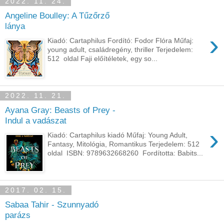
2022. 11. 24.
Angeline Boulley: A Tűzőrző
lánya
›
Kiadó: Cartaphilus Fordító: Fodor Flóra Műfaj:
young adult, családregény, thriller Terjedelem:
512 oldal Faji előítéletek, egy so...
2022. 11. 21.
Ayana Gray: Beasts of Prey -
Indul a vadászat
›
Kiadó: Cartaphilus kiadó Műfaj: Young Adult,
Fantasy, Mitológia, Romantikus Terjedelem: 512
oldal ISBN: 9789632668260 Fordította: Babits...
2017. 02. 15.
Sabaa Tahir - Szunnyadó
parázs