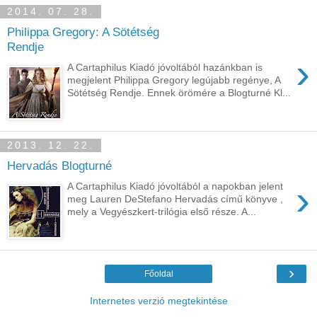
2014. 07. 28.
Philippa Gregory: A Sötétség
Rendje
›
A Cartaphilus Kiadó jóvoltából hazánkban is
megjelent Philippa Gregory legújabb regénye, A
Sötétség Rendje. Ennek örömére a Blogturné Kl...
2013. 12. 22.
Hervadás Blogturné
›
A Cartaphilus Kiadó jóvoltából a napokban jelent
meg Lauren DeStefano Hervadás című könyve ,
mely a Vegyészkert-trilógia első része. A...
›
Főoldal
Internetes verzió megtekintése