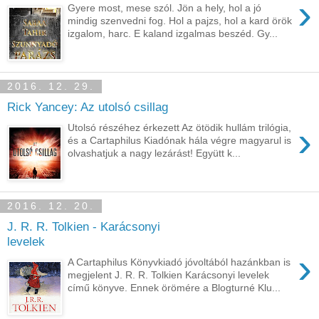
›
Gyere most, mese szól. Jön a hely, hol a jó
mindig szenvedni fog. Hol a pajzs, hol a kard örök
izgalom, harc. E kaland izgalmas beszéd. Gy...
2016. 12. 29.
Rick Yancey: Az ​utolsó csillag
›
Utolsó részéhez érkezett Az ötödik hullám trilógia,
és a Cartaphilus Kiadónak hála végre magyarul is
olvashatjuk a nagy lezárást! Együtt k...
2016. 12. 20.
J. R. R. Tolkien - Karácsonyi
levelek
›
A Cartaphilus Könyvkiadó jóvoltából hazánkban is
megjelent J. R. R. Tolkien Karácsonyi levelek
című könyve. Ennek örömére a Blogturné Klu...